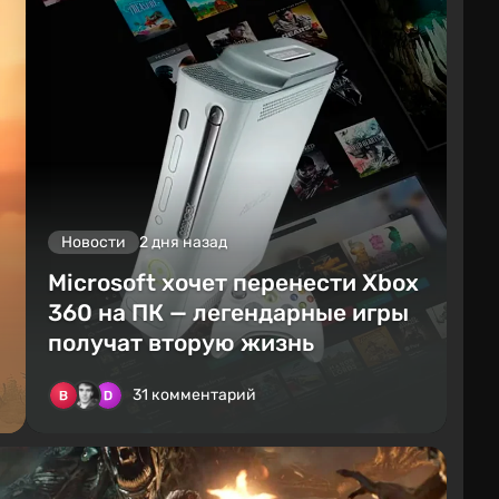
Новости
2 дня назад
Microsoft хочет перенести Xbox
360 на ПК — легендарные игры
получат вторую жизнь
31 комментарий