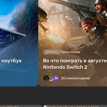
Статьи
1 день назад
т ноутбук
Во что поиграть в август
Nintendo Switch 2
20 комментариев