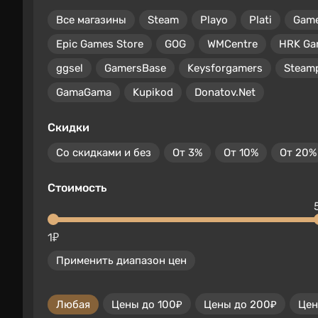
Все магазины
Steam
Playo
Plati
Gam
Epic Games Store
GOG
WMCentre
HRK Ga
ggsel
GamersBase
Keysforgamers
Steam
GamaGama
Kupikod
Donatov.Net
Скидки
Со скидками и без
От 3%
От 10%
От 20%
Стоимость
1₽
Применить диапазон цен
Любая
Цены до 100₽
Цены до 200₽
Цен