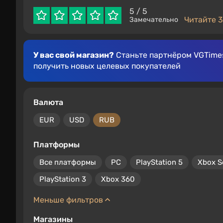
5
/ 5
Читайте 3
Замечательно
У вас свой магазин?
Станьте партнёром VGTimes
получить новых целевых покупателей
Валюта
EUR
USD
RUB
Платформы
Все платформы
PC
PlayStation 5
Xbox S
PlayStation 3
Xbox 360
Меньше фильтров
Магазины