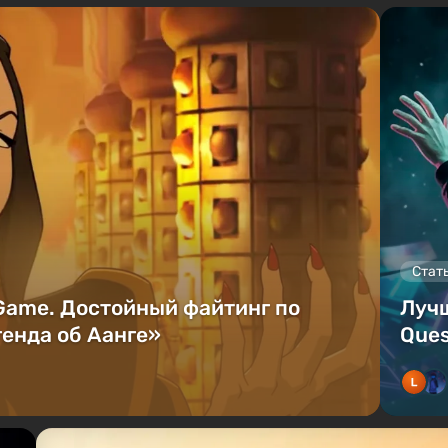
Стат
 Game. Достойный файтинг по
Лучш
енда об Аанге»
Ques