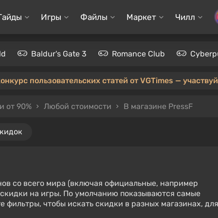
Гайды
Игры
Файлы
Маркет
Чилл
ld
Baldur's Gate 3
Romance Club
Cyberp
конкурс пользовательских статей от VGTimes — участвуйт
и от 90%
Любой стоимости
В магазине PressF
скидок
нов со всего мира (включая официальные, например
е скидки на игры. По умолчанию показываются самые
е фильтры, чтобы искать скидки в разных магазинах, дл