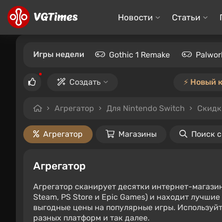
Новости
Статьи
Игры недели
Gothic 1 Remake
Palwor
Создать
⚡️ Новый 
Агрегатор
Для Nintendo Switch
Скидк
Агрегатор
Магазины
Поиск 
Агрегатор
Агрегатор сканирует десятки интернет-магази
Steam, PS Store и Epic Games) и находит лучши
выгодные цены на популярные игры. Используйт
разных платформ и так далее.