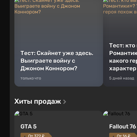
Тест: кто
Тест: Скайнет уже здесь.
Романтик
Выиграете войну с
какого г
Джоном Коннором?
характер
только что
5 дней назад
Хиты продаж
GTA 5
Fallout 76
От 372 ₽
От 16 ₽