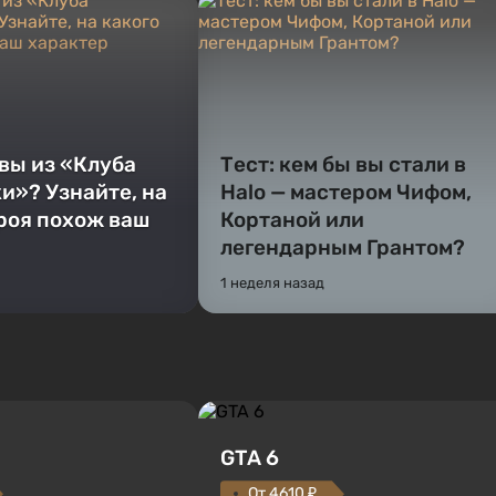
 вы из «Клуба
Тест: кем бы вы стали в
и»? Узнайте, на
Halo — мастером Чифом,
ероя похож ваш
Кортаной или
легендарным Грантом?
1 неделя назад
GTA 6
От 4610 ₽