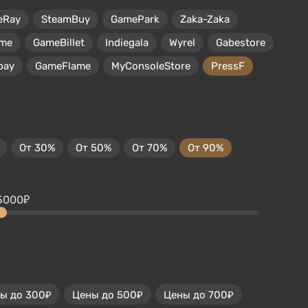
eRay
SteamBuy
GamePark
Zaka-Zaka
me
GameBillet
Indiegala
Wyrel
Gabestore
pay
GameFlame
MyConsoleStore
PressF
От 30%
От 50%
От 70%
От 90%
5000₽
ы до 300₽
Цены до 500₽
Цены до 700₽