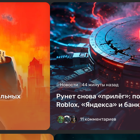
Новости
44 минуты назад
альных
Рунет снова «прилёг»: п
Roblox, «Яндекса» и бан
11 комментариев