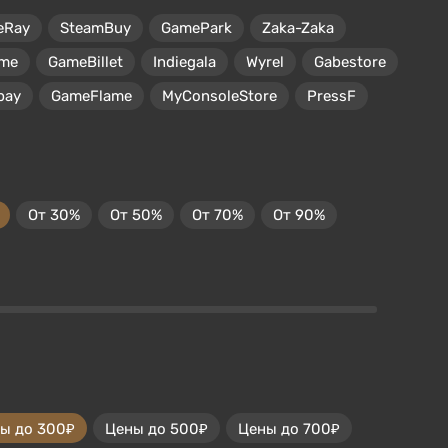
eRay
SteamBuy
GamePark
Zaka-Zaka
me
GameBillet
Indiegala
Wyrel
Gabestore
pay
GameFlame
MyConsoleStore
PressF
От 30%
От 50%
От 70%
От 90%
ы до 300₽
Цены до 500₽
Цены до 700₽