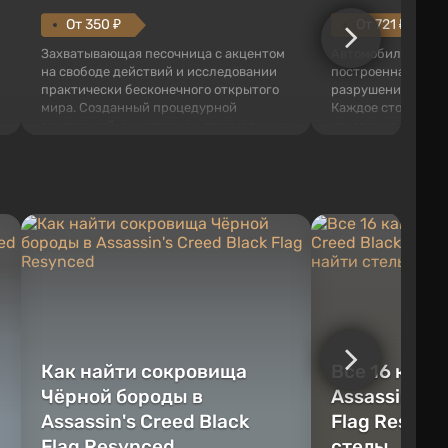
От 350 ₽
От 721 ₽
Захватывающая песочница с акцентом
Автомобильная пе
на свободе действий и исследовании
построенная вокр
практически бесконечного открытого
разрушений и пов
мира. Созданный процедурной
Каждое столкновен
генерацией, он наполнен трехмерными
ускорение рассчи
блоками, которые можно
времени, благода
перерабатывать и создавать
ощущаются как на
предметы, инструменты, оружие, а
гнётся, подвеска 
также строить здания и механизмы.
нагрузку, а любая
Игроку дана по...
превращ...
Как найти сокровища
Все 16 камн
Чёрной бороды в
Assassin's C
Assassin's Creed Black
Flag Resync
Flag Resynced
стелы