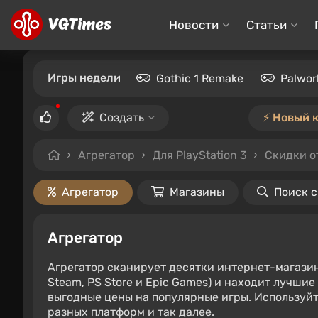
Новости
Статьи
Игры недели
Gothic 1 Remake
Palwor
Создать
⚡️ Новый 
Агрегатор
Для PlayStation 3
Скидки о
Агрегатор
Магазины
Поиск 
Агрегатор
Агрегатор сканирует десятки интернет-магази
Steam, PS Store и Epic Games) и находит лучши
выгодные цены на популярные игры. Используйт
разных платформ и так далее.