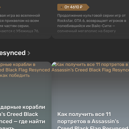
От 4610 ₽
овая игра во вселенной
Продолжение культовой серии игр от
тся приквелом ко всем
Rockstar, GTA 6, возвращает игроков в
я частям серии.
полюбившийся им Вайс-Сити —
наются с Убежища 76,
солнечный мегаполис на берегу
 построенных. Оно же, по
океана, где разворачивается
алистов Vault-Tec,
настоящий боевик в духе лучших
ься первым после того,
фильмов про мафию. В центре
Resynced
у упадут ядерные бомбы.
внимания Люсия и Джейсон — пара
 Fallout...
преступников, попавшая в серьезные
неприятности. И...
ндарные корабли
n's Creed Black
Как получить все 11
nced — где найти
портретов в Assassin's
бедить
Creed Black Flag Resynced