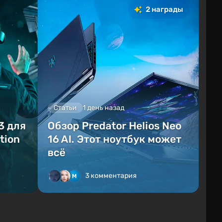
2 награды
Статьи
1 день назад
3 для
Обзор Predator Helios Neo
tion
16 AI. Этот ноутбук может
всё
3 комментария