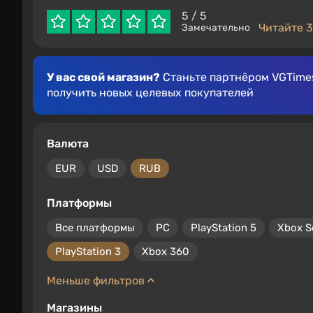
5
/ 5
Читайте 3
Замечательно
У вас свой магазин?
Станьте партнёром VGTimes
получить новых целевых покупателей
Валюта
EUR
USD
RUB
Платформы
Все платформы
PC
PlayStation 5
Xbox S
PlayStation 3
Xbox 360
Меньше фильтров
Магазины