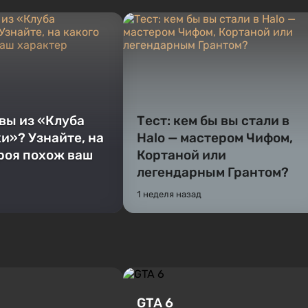
 вы из «Клуба
Тест: кем бы вы стали в
и»? Узнайте, на
Halo — мастером Чифом,
ероя похож ваш
Кортаной или
легендарным Грантом?
1 неделя назад
GTA 6