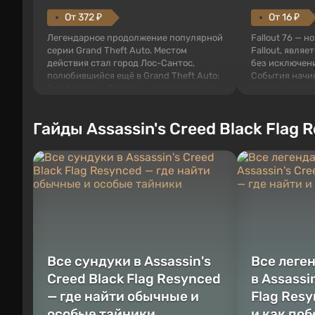
От 372 ₽
От 16 ₽
Легендарное продолжение популярной
Fallout 76 — н
серии Grand Theft Auto. Местом
Fallout, являе
действия стал город Лос-Сантос,
без исключени
полюбившийся ещё в Grand Theft Auto:
События начи
San Andreas . Впервые игра расскажет
первого среди
историю сразу трех персонажей:
задумке специ
Майкла, Тревора и Франклина, между
должно открыт
Гайды Assassin's Creed Black Flag 
которыми вы сможете переключаться в
как на Америк
любое время. Жанр и...
Место действия
Все сундуки в Assassin's
Все леге
Creed Black Flag Resynced
в Assassi
— где найти обычные и
Flag Resy
особые тайники
и как по