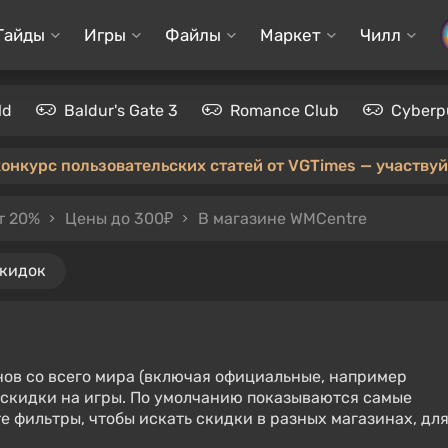
Гайды
Игры
Файлы
Маркет
Чилл
ld
Baldur's Gate 3
Romance Club
Cyberp
конкурс пользовательских статей от VGTimes — участвуйт
т 20%
Цены до 300₽
В магазине WMCentre
скидок
нов со всего мира (включая официальные, например
е скидки на игры. По умолчанию показываются самые
е фильтры, чтобы искать скидки в разных магазинах, дл