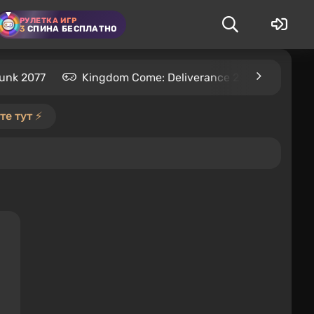
РУЛЕТКА ИГР
3
СПИНА БЕСПЛАТНО
unk 2077
Kingdom Come: Deliverance 2
S.T.A.L
е тут ⚡️
я