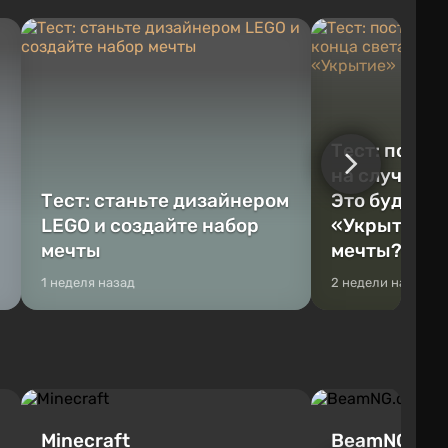
Тест: постр
на случай к
Тест: станьте дизайнером
Это будет Va
LEGO и создайте набор
«Укрытие» 
мечты
мечты?
1 неделя назад
2 недели назад
Minecraft
BeamNG.dri