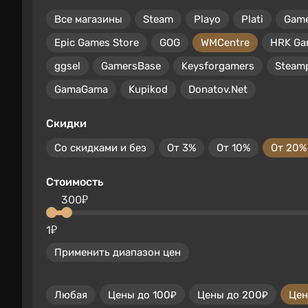
Все магазины
Steam
Playo
Plati
Gam
Epic Games Store
GOG
WMCentre
HRK Ga
ggsel
GamersBase
Keysforgamers
Steam
GamaGama
Kupikod
Donatov.Net
Скидки
Со скидками и без
От 3%
От 10%
От 20%
Стоимость
300₽
1₽
Применить диапазон цен
Любая
Цены до 100₽
Цены до 200₽
Цен