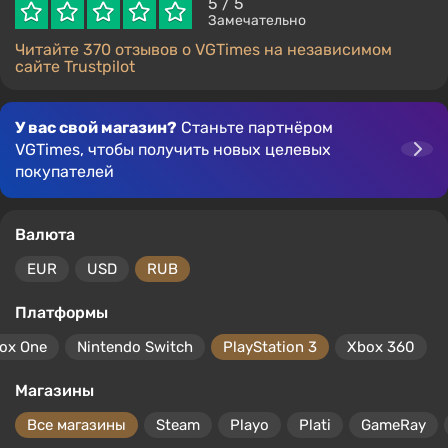
5
/ 5
Замечательно
Читайте 370 отзывов о VGTimes на независимом
сайте Trustpilot
У вас свой магазин?
Станьте партнёром
VGTimes, чтобы получить новых целевых
покупателей
Валюта
EUR
USD
RUB
Платформы
ox One
Nintendo Switch
PlayStation 3
Xbox 360
Магазины
Все магазины
Steam
Playo
Plati
GameRay