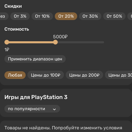
Скидки
без
От 3%
От 10%
От 20%
От 30%
От 50%
Стоимость
5000₽
1₽
Применить диапазон цен
Любая
Цены до 100₽
Цены до 200₽
Цены до 3
Игры для PlayStation 3
Товары не найдены. Попробуйте изменить условия