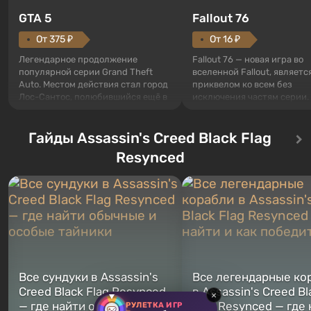
GTA 5
Fallout 76
От 375 ₽
От 16 ₽
Легендарное продолжение
Fallout 76 — новая игра во
популярной серии Grand Theft
вселенной Fallout, являетс
Auto. Местом действия стал город
приквелом ко всем без
Лос-Сантос, полюбившийся ещё в
исключения частям серии.
Grand Theft Auto: San Andreas .
События начинаются с Уб
Впервые игра расскажет историю
76, первого среди построе
сразу трех персонажей: Майкла,
Гайды Assassin's Creed Black Flag
Оно же, по задумке специа
Тревора и Франклина, между
Vault-Tec, должно открыть
Resynced
которыми вы сможете
первым после того, как на
переключаться в любое время.
Америку упадут ядерные б
Жанр и...
Место действия Fallout...
Все сундуки в Assassin's
Все легендарные ко
Creed Black Flag Resynced
в Assassin's Creed Bl
×
— где найти обычные и
Flag Resynced — где
РУЛЕТКА ИГР