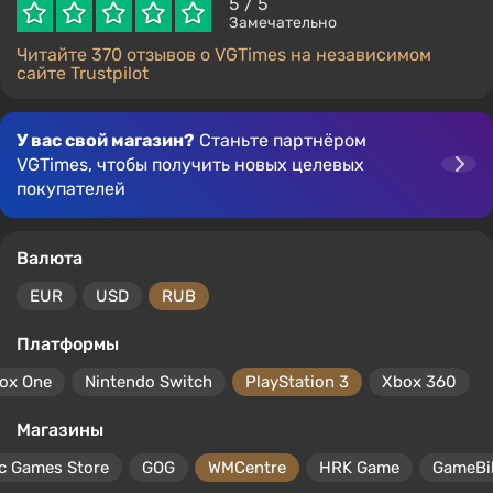
5
/ 5
Замечательно
Читайте 370 отзывов о VGTimes на независимом
сайте Trustpilot
У вас свой магазин?
Станьте партнёром
VGTimes, чтобы получить новых целевых
покупателей
Валюта
EUR
USD
RUB
Платформы
ox One
Nintendo Switch
PlayStation 3
Xbox 360
Магазины
c Games Store
GOG
WMCentre
HRK Game
GameBil