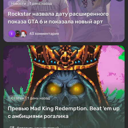
Новости
1 день назад
Rockstar назвала дату расширенного
показа GTA 6 и показала новый арт
43 комментария
Статьи
1 день назад
Превью Mad King Redemption. Beat 'em up
с амбициями рогалика