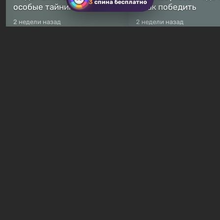
3
спина бесплатно
особые тайники
и как победить
2 недели назад
2 недели назад
Бесплатные раздачи
Халява: в Steam началась
В Steam навсегда
бесплатная раздача
бесплатными стали 
симулятора выживания
8 игр — среди них ес
Breathedge
хоррор с рейтингом
13 часов назад
17 часов назад
Гайды и руководства