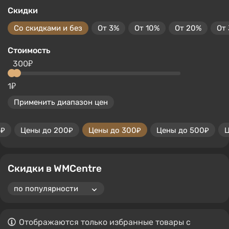
Скидки
Со скидками и без
От 3%
От 10%
От 20%
От
Стоимость
300₽
1₽
Применить диапазон цен
0₽
Цены до 200₽
Цены до 300₽
Цены до 500₽
Ц
Скидки в WMCentre
Отображаются только избранные товары с