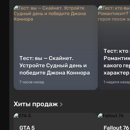
Тест: кто
Тест: вы — Скайнет.
Романтик
Устройте Судный день и
какого г
победите Джона Коннора
характер
7 часов назад
1 неделя наза
Хиты продаж
GTA 5
Fallout 76