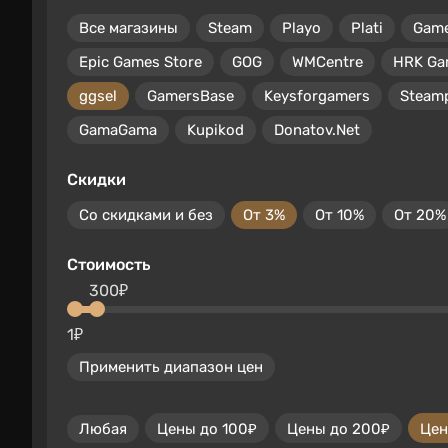
Все магазины
Steam
Playo
Plati
Gam
Epic Games Store
GOG
WMCentre
HRK Ga
ggsel
GamersBase
Keysforgamers
Steam
GamaGama
Kupikod
Donatov.Net
Скидки
Со скидками и без
От 3%
От 10%
От 20%
Стоимость
300₽
1₽
Применить диапазон цен
Любая
Цены до 100₽
Цены до 200₽
Цен