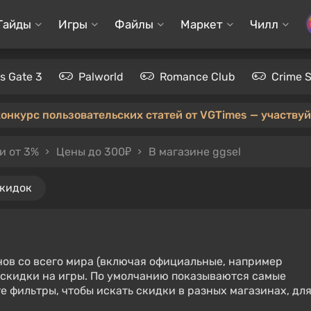
Гайды
Игры
Файлы
Маркет
Чилл
's Gate 3
Palworld
Romance Club
Crime 
конкурс пользовательских статей от VGTimes — участвуйт
и от 3%
Цены до 300₽
В магазине ggsel
скидок
нов со всего мира (включая официальные, например
е скидки на игры. По умолчанию показываются самые
е фильтры, чтобы искать скидки в разных магазинах, дл