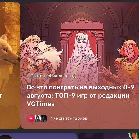
Статьи
4 часа назад
Во что поиграть на выходных 8-9
т
августа: ТОП-9 игр от редакции
VGTimes
47 комментариев