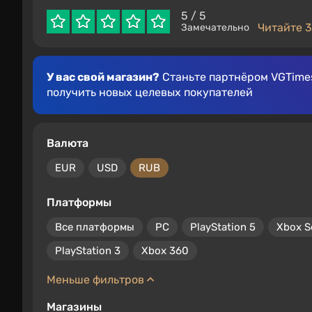
5
/ 5
Читайте 3
Замечательно
У вас свой магазин?
Станьте партнёром VGTimes
получить новых целевых покупателей
Валюта
EUR
USD
RUB
Платформы
Все платформы
PC
PlayStation 5
Xbox S
PlayStation 3
Xbox 360
Меньше фильтров
Магазины