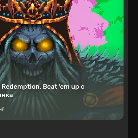
Redemption. Beat 'em up с
лика
ий