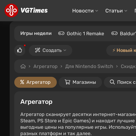
Новости
Статьи
Игры недели
Gothic 1 Remake
Baldur
Создать
⚡️ Новый 
Агрегатор
Для Nintendo Switch
Скидк
Агрегатор
Магазины
Поиск 
Агрегатор
Агрегатор сканирует десятки интернет-магази
Steam, PS Store и Epic Games) и находит лучши
выгодные цены на популярные игры. Используйт
разных платформ и так далее.