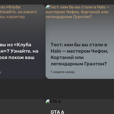
 вы из «Клуба
Тест: кем бы вы стали в
и»? Узнайте, на
Halo — мастером Чифом,
ероя похож ваш
Кортаной или
легендарным Грантом?
д
1 неделя назад
GTA 6