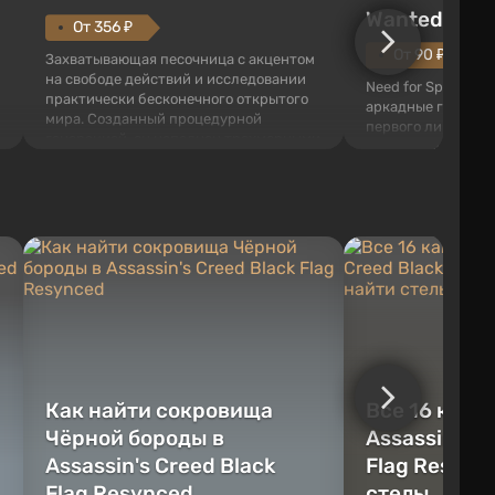
Wanted (201
От 356 ₽
От 90 ₽
Захватывающая песочница с акцентом
на свободе действий и исследовании
Need for Speed: Mo
практически бесконечного открытого
аркадные гонки с 
мира. Созданный процедурной
первого лица. В э
генерацией, он наполнен трехмерными
ждет огромный го
блоками, которые можно
который открыт дл
перерабатывать и создавать
большое количест
предметы, инструменты, оружие, а
объектов, а также
также строить здания и механизмы.
которые готовы на
Игроку дана по...
нарушите правила 
Как найти сокровища
Все 16 камн
Чёрной бороды в
Assassin's C
Assassin's Creed Black
Flag Resync
Flag Resynced
стелы