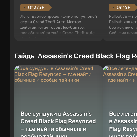
От 375 ₽
От 16 ₽
Легендарное продолжение популярной
Fallout 76 — н
серии Grand Theft Auto. Местом
Fallout, являе
действия стал город Лос-Сантос,
без исключени
полюбившийся ещё в Grand Theft Auto:
События начи
San Andreas . Впервые игра расскажет
первого среди
историю сразу трех персонажей:
задумке специ
Майкла, Тревора и Франклина, между
должно открыт
Гайды Assassin's Creed Black Flag 
которыми вы сможете переключаться в
как на Америк
любое время. Жанр и...
Место действия
Все сундуки в Assassin's
Все леге
Creed Black Flag Resynced
в Assassi
— где найти обычные и
Flag Resy
особые тайники
и как по