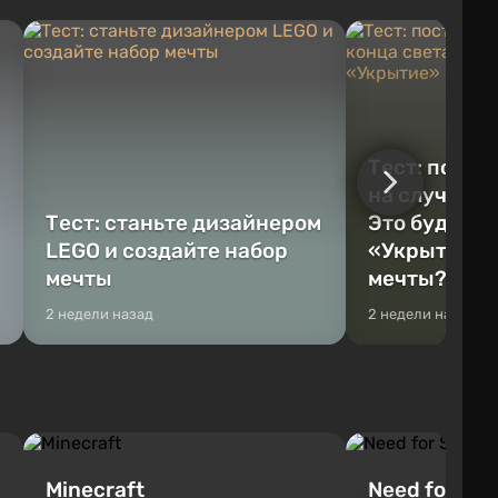
Тест: постр
на случай к
Тест: станьте дизайнером
Это будет Va
LEGO и создайте набор
«Укрытие» 
мечты
мечты?
2 недели назад
2 недели назад
Minecraft
Need for Spe