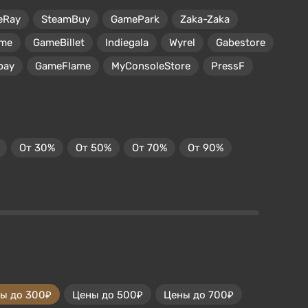
eRay
SteamBuy
GamePark
Zaka-Zaka
me
GameBillet
Indiegala
Wyrel
Gabestore
pay
GameFlame
MyConsoleStore
PressF
От 30%
От 50%
От 70%
От 90%
ы до 300₽
Цены до 500₽
Цены до 700₽