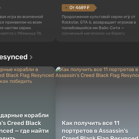
От 4689 ₽
овая игра во вселенной
Продолжение культовой серии игр от
тся приквелом ко всем
Rockstar, GTA 6, возвращает игроков в
я частям серии.
полюбившийся им Вайс-Сити —
наются с Убежища 76,
солнечный мегаполис на берегу
 построенных. Оно же, по
океана, где разворачивается
алистов Vault-Tec,
настоящий боевик в духе лучших
ься первым после того,
фильмов про мафию. В центре
Resynced
у упадут ядерные бомбы.
внимания Люсия и Джейсон — пара
 Fallout...
преступников, попавшая в серьезные
неприятности. И...
ндарные корабли
n's Creed Black
Как получить все 11
nced — где найти
портретов в Assassin's
бедить
Creed Black Flag Resynced