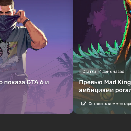
Статьи
1 день назад
 показа GTA 6 и
Превью Mad King 
амбициями рога
Оставить комментар