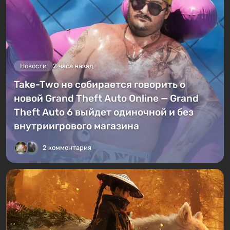
Новости
2 часа назад
Take-Two не собирается говорить о
новой Grand Theft Auto Online — Grand
Theft Auto 6 выйдет одиночной и без
внутриигрового магазина
2 комментария