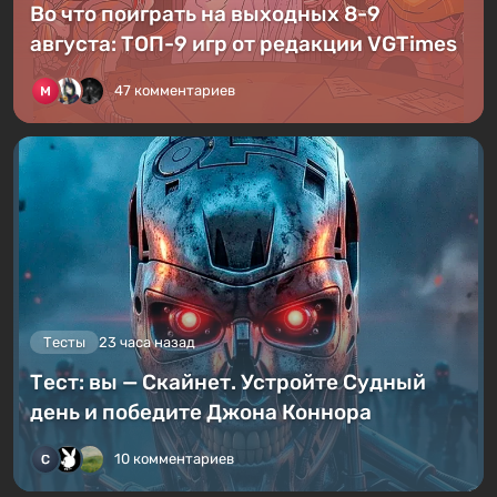
Во что поиграть на выходных 8-9
августа: ТОП-9 игр от редакции VGTimes
47 комментариев
Тесты
23 часа назад
Тест: вы — Скайнет. Устройте Судный
день и победите Джона Коннора
10 комментариев