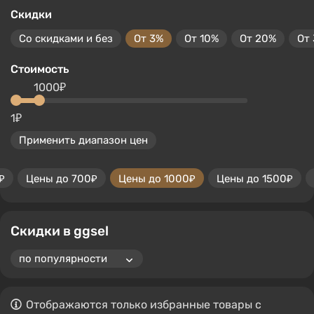
Скидки
Со скидками и без
От 3%
От 10%
От 20%
От
Стоимость
1000₽
1₽
Применить диапазон цен
₽
Цены до 700₽
Цены до 1000₽
Цены до 1500₽
Скидки в ggsel
Отображаются только избранные товары с