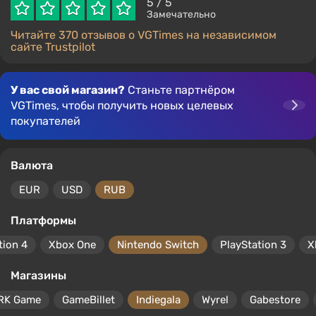
5
/ 5
Замечательно
Читайте 370 отзывов о VGTimes на независимом
сайте Trustpilot
У вас свой магазин?
Станьте партнёром
VGTimes, чтобы получить новых целевых
покупателей
Валюта
EUR
USD
RUB
Платформы
tion 4
Xbox One
Nintendo Switch
PlayStation 3
X
Магазины
RK Game
GameBillet
Indiegala
Wyrel
Gabestore