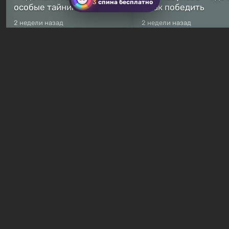
3
спина бесплатно
особые тайники
и как победить
2 недели назад
2 недели назад
Бесплатные раздачи
В Steam навсегда
бесплатными стали сразу
Какие игры сейчас
8 игр — среди них есть
раздают бесплатно в
хоррор с рейтингом 89%
Games Store
2 часа назад
23 часа назад
Гайды и руководства