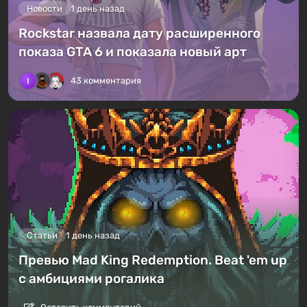
Новости
1 день назад
Rockstar назвала дату расширенного
показа GTA 6 и показала новый арт
43 комментария
Статьи
1 день назад
Превью Mad King Redemption. Beat 'em up
с амбициями рогалика