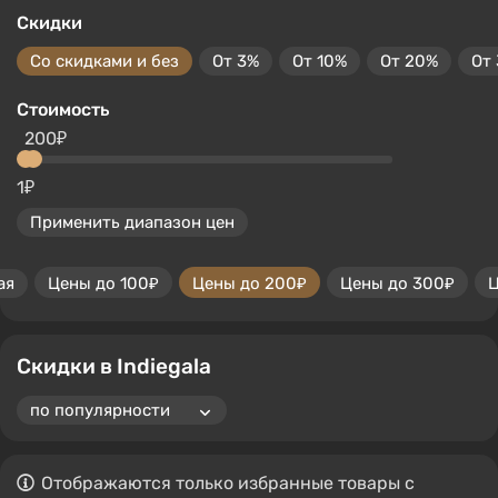
Скидки
Со скидками и без
От 3%
От 10%
От 20%
От
Стоимость
200₽
1₽
Применить диапазон цен
ая
Цены до 100₽
Цены до 200₽
Цены до 300₽
Ц
Скидки в Indiegala
Отображаются только избранные товары с