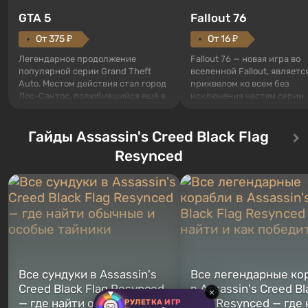
GTA 5
Fallout 76
От 375 ₽
От 16 ₽
Легендарное продолжение
Fallout 76 — новая игра во
популярной серии Grand Theft
вселенной Fallout, являетс
Auto. Местом действия стал город
приквелом ко всем без
Лос-Сантос, полюбившийся ещё в
исключения частям серии.
Grand Theft Auto: San Andreas .
События начинаются с Уб
Впервые игра расскажет историю
76, первого среди построе
сразу трех персонажей: Майкла,
Гайды Assassin's Creed Black Flag
Оно же, по задумке специа
Тревора и Франклина, между
Vault-Tec, должно открыть
Resynced
которыми вы сможете
первым после того, как на
переключаться в любое время.
Америку упадут ядерные б
Жанр и...
Место действия Fallout...
Все сундуки в Assassin's
Все легендарные ко
Creed Black Flag Resynced
в Assassin's Creed Bl
×
— где найти обычные и
Flag Resynced — где
РУЛЕТКА ИГР