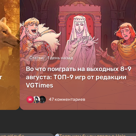
Статьи
1 день назад
Во что поиграть на выходных 8-9
т
августа: ТОП-9 игр от редакции
VGTimes
47 комментариев