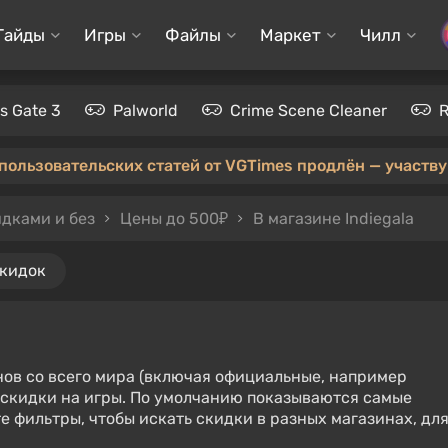
Гайды
Игры
Файлы
Маркет
Чилл
's Gate 3
Palworld
Crime Scene Cleaner
 пользовательских статей от VGTimes продлён — участвуй
идками и без
Цены до 500₽
В магазине Indiegala
скидок
нов со всего мира (включая официальные, например
е скидки на игры. По умолчанию показываются самые
е фильтры, чтобы искать скидки в разных магазинах, дл