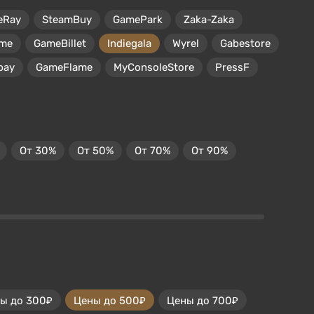
eRay
SteamBuy
GamePark
Zaka-Zaka
me
GameBillet
Indiegala
Wyrel
Gabestore
pay
GameFlame
MyConsoleStore
PressF
От 30%
От 50%
От 70%
От 90%
ы до 300₽
Цены до 500₽
Цены до 700₽