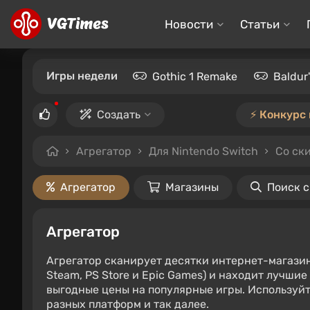
Новости
Статьи
Игры недели
Gothic 1 Remake
Baldur
Создать
⚡️ Конкурс
Агрегатор
Для Nintendo Switch
Со ск
Агрегатор
Магазины
Поиск 
Агрегатор
Агрегатор сканирует десятки интернет-магази
Steam, PS Store и Epic Games) и находит лучши
выгодные цены на популярные игры. Используйт
разных платформ и так далее.