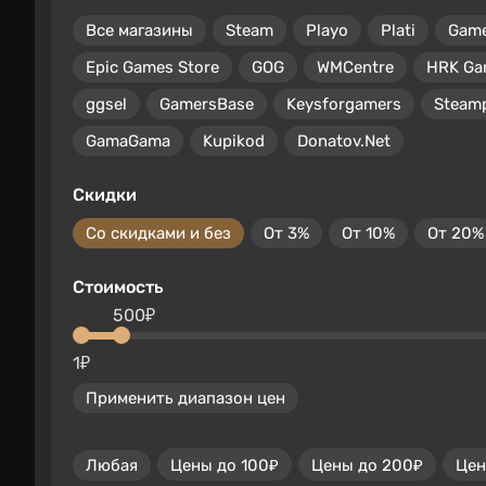
Все магазины
Steam
Playo
Plati
Gam
Epic Games Store
GOG
WMCentre
HRK Ga
ggsel
GamersBase
Keysforgamers
Steam
GamaGama
Kupikod
Donatov.Net
Скидки
Со скидками и без
От 3%
От 10%
От 20%
Стоимость
500₽
1₽
Применить диапазон цен
Любая
Цены до 100₽
Цены до 200₽
Цен