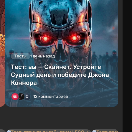
Тесты
1 день назад
Тест: вы — Скайнет. Устройте
Судный день и победите Джона
Коннора
12 комментариев