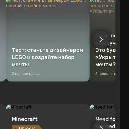
Тест: постр
на случай к
Тест: станьте дизайнером
Это будет Va
LEGO и создайте набор
«Укрытие» 
мечты
мечты?
2 недели назад
2 недели назад
Minecraft
Need for Spe
Wanted (201
От 356 ₽