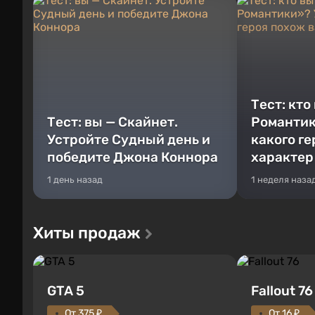
Тест: кто
Тест: вы — Скайнет.
Романтик
Устройте Судный день и
какого г
победите Джона Коннора
характер
1 день назад
1 неделя наза
Хиты продаж
GTA 5
Fallout 76
От 375 ₽
От 16 ₽