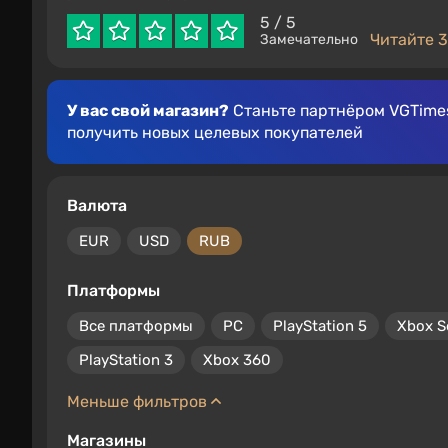
5
/ 5
Читайте 3
Замечательно
У вас свой магазин?
Станьте партнёром VGTimes
получить новых целевых покупателей
Валюта
EUR
USD
RUB
Платформы
Все платформы
PC
PlayStation 5
Xbox S
PlayStation 3
Xbox 360
Меньше фильтров
Магазины