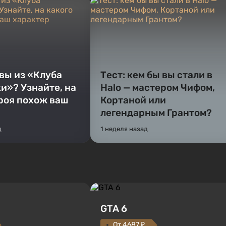
 вы из «Клуба
Тест: кем бы вы стали в
и»? Узнайте, на
Halo — мастером Чифом,
ероя похож ваш
Кортаной или
легендарным Грантом?
д
1 неделя назад
GTA 6
От 4687 ₽