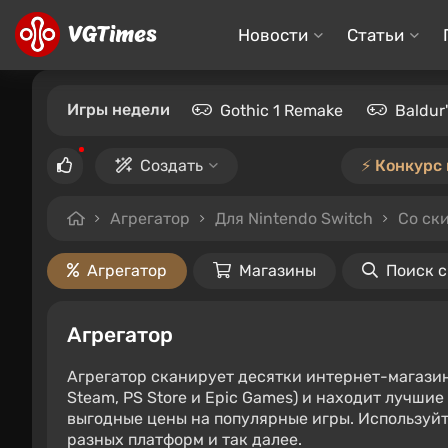
Новости
Статьи
Игры недели
Gothic 1 Remake
Baldur
Создать
⚡️ Конкурс
Агрегатор
Для Nintendo Switch
Со ск
Агрегатор
Магазины
Поиск 
Агрегатор
Агрегатор сканирует десятки интернет-магази
Steam, PS Store и Epic Games) и находит лучши
выгодные цены на популярные игры. Используйт
разных платформ и так далее.