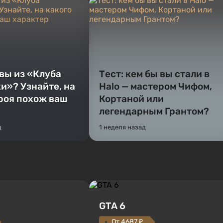
 вы из «Клуба
Тест: кем бы вы стали в
и»? Узнайте, на
Halo — мастером Чифом,
ероя похож ваш
Кортаной или
легендарным Грантом?
д
1 неделя назад
GTA 6
От 4687 ₽