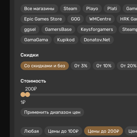
Все магазины
Steam
Playo
Plati
Gam
Epic Games Store
GOG
WMCentre
HRK Ga
ggsel
GamersBase
Keysforgamers
Steam
GamaGama
Kupikod
Donatov.Net
Скидки
Со скидками и без
От 3%
От 10%
От 20%
Стоимость
200₽
1₽
Применить диапазон цен
Любая
Цены до 100₽
Цены до 200₽
Цен