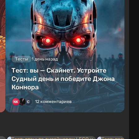
Тесты
1 день назад
Тест: вы — Скайнет. Устройте
Судный день и победите Джона
Коннора
12 комментариев