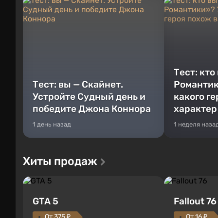
Тест: кто
Тест: вы — Скайнет.
Романтик
Устройте Судный день и
какого г
победите Джона Коннора
характер
1 день назад
1 неделя наза
Хиты продаж
GTA 5
Fallout 76
От 375 ₽
От 16 ₽