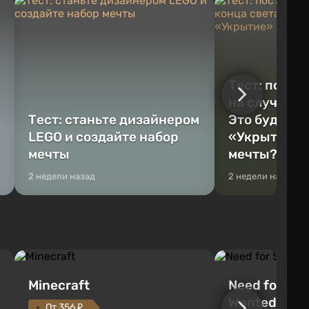
Тест: постр
на случай к
Тест: станьте дизайнером
Это будет Va
LEGO и создайте набор
«Укрытие» 
мечты
мечты?
2 недели назад
2 недели назад
Minecraft
Need for Spe
Wanted (201
От 356 ₽