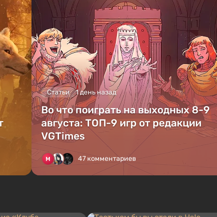
Статьи
1 день назад
Во что поиграть на выходных 8-9
т
августа: ТОП-9 игр от редакции
VGTimes
47 комментариев