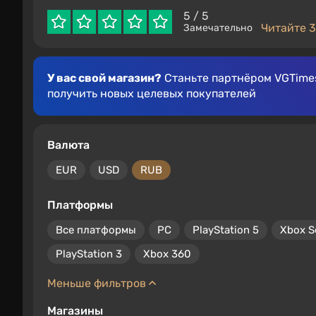
5
/ 5
Читайте 3
Замечательно
У вас свой магазин?
Станьте партнёром VGTimes
получить новых целевых покупателей
Валюта
EUR
USD
RUB
Платформы
Все платформы
PC
PlayStation 5
Xbox S
PlayStation 3
Xbox 360
Меньше фильтров
Магазины