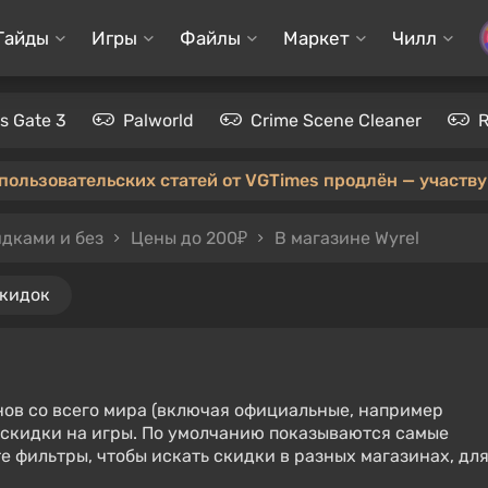
Гайды
Игры
Файлы
Маркет
Чилл
's Gate 3
Palworld
Crime Scene Cleaner
 пользовательских статей от VGTimes продлён — участвуй
идками и без
Цены до 200₽
В магазине Wyrel
скидок
нов со всего мира (включая официальные, например
е скидки на игры. По умолчанию показываются самые
е фильтры, чтобы искать скидки в разных магазинах, дл