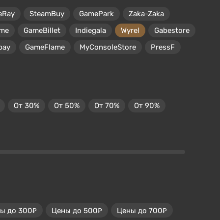
eRay
SteamBuy
GamePark
Zaka-Zaka
me
GameBillet
Indiegala
Wyrel
Gabestore
pay
GameFlame
MyConsoleStore
PressF
От 30%
От 50%
От 70%
От 90%
ы до 300₽
Цены до 500₽
Цены до 700₽