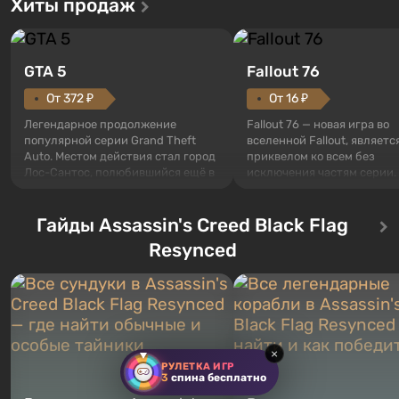
Хиты продаж
GTA 5
Fallout 76
От 372 ₽
От 16 ₽
Легендарное продолжение
Fallout 76 — новая игра во
популярной серии Grand Theft
вселенной Fallout, являетс
Auto. Местом действия стал город
приквелом ко всем без
Лос-Сантос, полюбившийся ещё в
исключения частям серии.
Grand Theft Auto: San Andreas .
События начинаются с Уб
Впервые игра расскажет историю
76, первого среди построе
сразу трех персонажей: Майкла,
Гайды Assassin's Creed Black Flag
Оно же, по задумке специа
Тревора и Франклина, между
Vault-Tec, должно открыть
Resynced
которыми вы сможете
первым после того, как на
переключаться в любое время.
Америку упадут ядерные б
Жанр и...
Место действия Fallout...
×
РУЛЕТКА ИГР
3
спина бесплатно