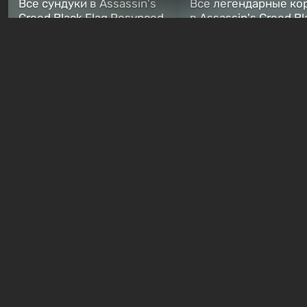
Все сундуки в Assassin's
Все легендарные ко
Creed Black Flag Resynced
в Assassin's Creed Bl
— где найти обычные и
Flag Resynced — где
особые тайники
и как победить
1 неделя назад
1 неделя назад
Бесплатные раздачи
В Steam можно бесплатно
Халява: в Steam нач
забрать в библиотеку
бесплатная раздача
пролог зомби-шутера
Moonlighter с рейти
Quarantine Zombies
82%
14 часов назад
16 часов назад