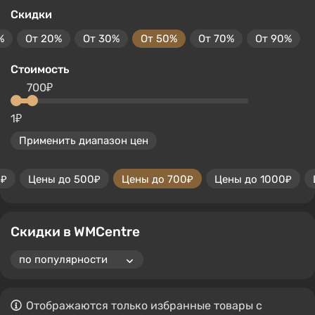
Скидки
%
От 20%
От 30%
От 50%
От 70%
От 90%
Стоимость
700₽
1₽
Применить диапазон цен
0₽
Цены до 500₽
Цены до 700₽
Цены до 1000₽
Скидки в WMCentre
Отображаются только избранные товары с