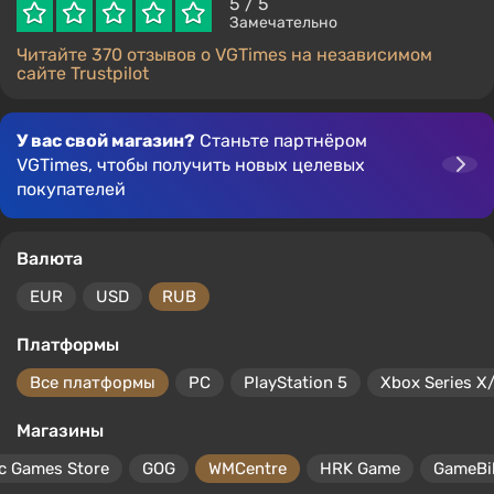
5
/ 5
Замечательно
Читайте 370 отзывов о VGTimes на независимом
сайте Trustpilot
У вас свой магазин?
Станьте партнёром
VGTimes, чтобы получить новых целевых
покупателей
Валюта
EUR
USD
RUB
Платформы
Все платформы
PC
PlayStation 5
Xbox Series X
Магазины
c Games Store
GOG
WMCentre
HRK Game
GameBil