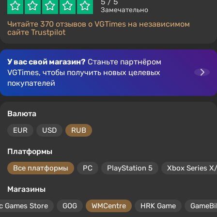
5
/ 5
Замечательно
Читайте 370 отзывов о VGTimes на независимом
сайте Trustpilot
У вас свой магазин?
Станьте партнёром
VGTimes, чтобы получить новых целевых
покупателей
Валюта
EUR
USD
RUB
Платформы
Все платформы
PC
PlayStation 5
Xbox Series X
Магазины
c Games Store
GOG
WMCentre
HRK Game
GameBil