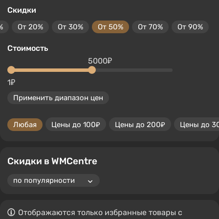
Скидки
%
От 20%
От 30%
От 50%
От 70%
От 90%
Стоимость
5000₽
1₽
Применить диапазон цен
Любая
Цены до 100₽
Цены до 200₽
Цены до 3
Скидки в WMCentre
Отображаются только избранные товары с