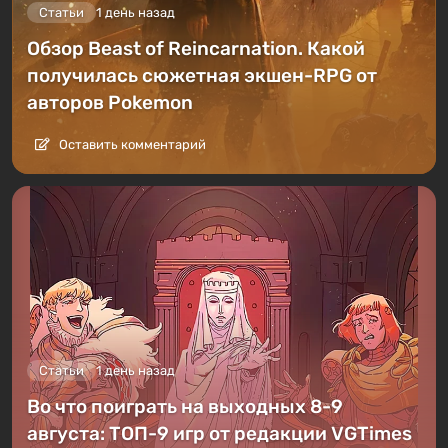
Статьи
1 день назад
Обзор Beast of Reincarnation. Какой
получилась сюжетная экшен-RPG от
авторов Pokemon
Оставить комментарий
Статьи
1 день назад
Во что поиграть на выходных 8-9
августа: ТОП-9 игр от редакции VGTimes