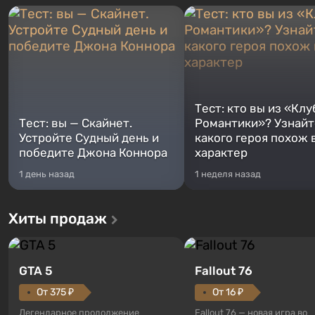
Тест: кто вы из «Клу
Тест: вы — Скайнет.
Романтики»? Узнайте
Устройте Судный день и
какого героя похож 
победите Джона Коннора
характер
1 день назад
1 неделя назад
Хиты продаж
GTA 5
Fallout 76
От 375 ₽
От 16 ₽
Легендарное продолжение
Fallout 76 — новая игра во