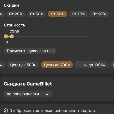
Скидки
%
От 20%
От 30%
От 50%
От 70%
От 90%
Стоимость
700₽
1₽
Применить диапазон цен
0₽
Цены до 500₽
Цены до 700₽
Цены до 1000₽
Скидки в GameBillet
Отображаются только избранные товары с