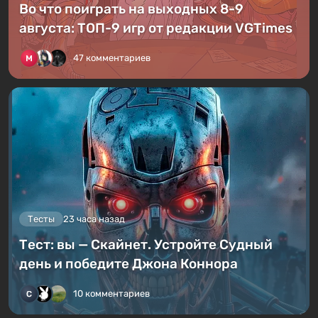
Во что поиграть на выходных 8-9
августа: ТОП-9 игр от редакции VGTimes
47 комментариев
Тесты
23 часа назад
Тест: вы — Скайнет. Устройте Судный
день и победите Джона Коннора
10 комментариев