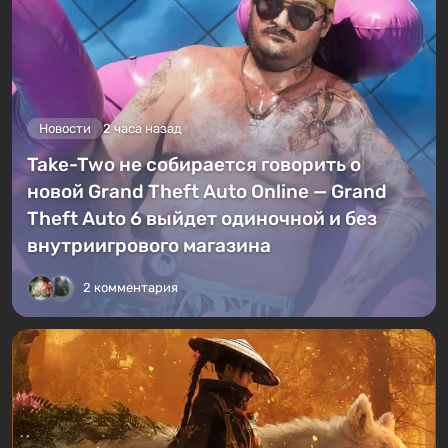
Новости
2 часа назад
Take-Two не собирается говорить о
новой Grand Theft Auto Online — Grand
Theft Auto 6 выйдет одиночной и без
внутриигрового магазина
2 комментария