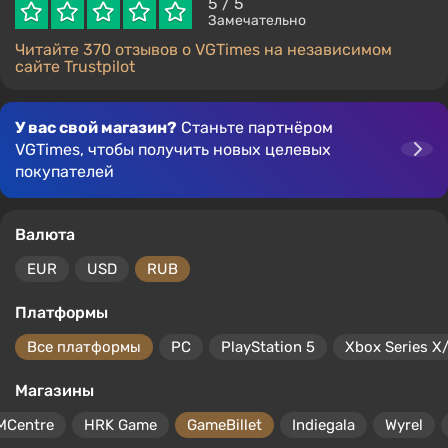
5
/ 5
Замечательно
Читайте 370 отзывов о VGTimes на независимом
сайте Trustpilot
У вас свой магазин?
Станьте партнёром
VGTimes, чтобы получить новых целевых
покупателей
Валюта
EUR
USD
RUB
Платформы
Все платформы
PC
PlayStation 5
Xbox Series X
Магазины
MCentre
HRK Game
GameBillet
Indiegala
Wyrel