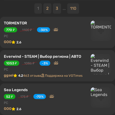
1
2
3
...
110
TORMENTOR
770 ₽
1100 ₽
-30%
PC
GOG
2.6
Everwind - STEAM | Выбор региона | АВТО
1053 ₽
1086 ₽
-3%
PC
ggsel
4.2
463 отзыва
Поддержка на VGTimes
Sea Legends
52 ₽
175 ₽
-70%
PC
GOG
2.6