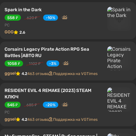
Spark in the Dark
558 ₽
620 ₽
-10%
PC
GOG
2.6
Corsairs Legacy Pirate Action RPG Sea
Battles |АВТО RU
1058 ₽
1102 ₽
-3%
ggsel
4.2
463 отзыва
Поддержка на VGTimes
RESIDENT EVIL 4 REMAKE (2023) STEAM
КЛЮЧ
545 ₽
685 ₽
-20%
PC
ggsel
4.2
463 отзыва
Поддержка на VGTimes