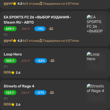
ggsel
4.2
463 отзыва
Поддержка на VGTimes
EA SPORTS FC 26 +ВЫБОР ИЗДАНИЯ ·
Steam RU · АВТО
699 ₽
789 ₽
-11%
PC
ggsel
4.2
463 отзыва
Поддержка на VGTimes
Loop Hero
100 ₽
209 ₽
-52%
PC
GOG
2.6
Streets of Rage 4
120 ₽
284 ₽
-57%
PC
GOG
2.6