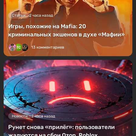
Статьи
2 часа назад
Игры, похожие на Mafia: 20
криминальных экшенов в духе «Мафии»
13 комментариев
Новости
2 часа назад
Рунет снова «прилёг»: пользователи
жалуются на сбои Ozon, Roblox,