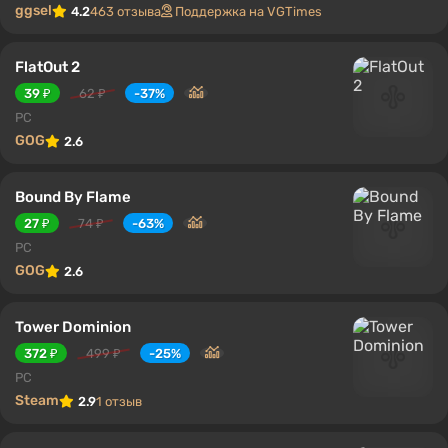
ggsel
4.2
463 отзыва
Поддержка на VGTimes
FlatOut 2
39 ₽
62 ₽
-37%
PC
GOG
2.6
Bound By Flame
27 ₽
74 ₽
-63%
PC
GOG
2.6
Tower Dominion
372 ₽
499 ₽
-25%
PC
Steam
2.9
1 отзыв