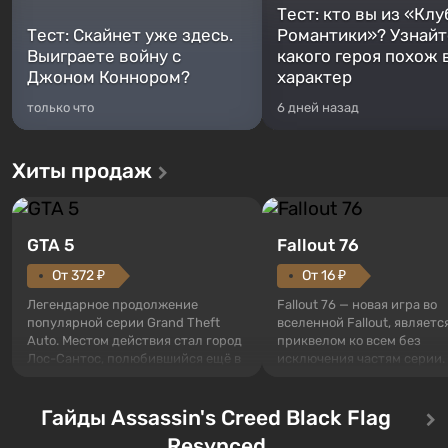
Тест: кто вы из «Клу
Тест: Скайнет уже здесь.
Романтики»? Узнайте
Выиграете войну с
какого героя похож 
Джоном Коннором?
характер
только что
6 дней назад
Хиты продаж
GTA 5
Fallout 76
От 372 ₽
От 16 ₽
Легендарное продолжение
Fallout 76 — новая игра во
популярной серии Grand Theft
вселенной Fallout, являетс
Auto. Местом действия стал город
приквелом ко всем без
Лос-Сантос, полюбившийся ещё в
исключения частям серии.
Grand Theft Auto: San Andreas .
События начинаются с Уб
Впервые игра расскажет историю
76, первого среди построе
сразу трех персонажей: Майкла,
Гайды Assassin's Creed Black Flag
Оно же, по задумке специа
Тревора и Франклина, между
Vault-Tec, должно открыть
Resynced