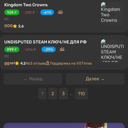
Kingdom Two Crowns
108 ₽
280 ₽
-61%
PC
GOG
2.6
UNDISPUTED STEAM КЛЮЧ/НЕ ДЛЯ РФ
999 ₽
1416 ₽
-29%
PC
ggsel
4.2
463 отзыва
Поддержка на VGTimes
← Назад
Далее →
1
2
3
...
110