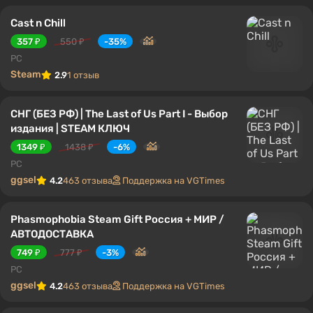
Cast n Chill
357 ₽
550 ₽
-35%
PC
Steam
2.9
1 отзыв
СНГ (БЕЗ РФ) | The Last of Us Part I - Выбор
издания | STEAM КЛЮЧ
1349 ₽
1438 ₽
-6%
PC
ggsel
4.2
463 отзыва
Поддержка на VGTimes
Phasmophobia Steam Gift Россия + МИР /
АВТОДОСТАВКА
749 ₽
777 ₽
-3%
PC
ggsel
4.2
463 отзыва
Поддержка на VGTimes