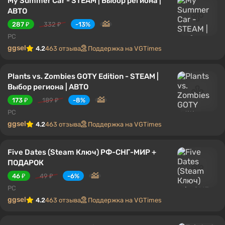
My Summer Car - STEAM | Выбор региона |
АВТО
287 ₽
332 ₽
-13%
PC
ggsel
4.2
463 отзыва
Поддержка на VGTimes
Plants vs. Zombies GOTY Edition - STEAM |
Выбор региона | АВТО
173 ₽
189 ₽
-8%
PC
ggsel
4.2
463 отзыва
Поддержка на VGTimes
Five Dates (Steam Ключ) РФ-СНГ-МИР +
ПОДАРОК
46 ₽
49 ₽
-6%
PC
ggsel
4.2
463 отзыва
Поддержка на VGTimes