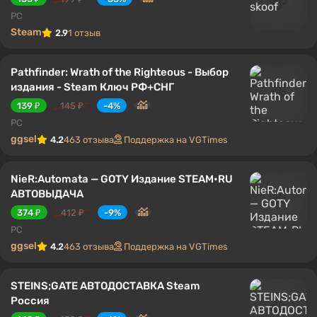
PC
Steam
2.9
1 отзыв
Pathfinder: Wrath of the Righteous - Выбор
издания - Steam Ключ РФ+СНГ
139 ₽
145 ₽
-4%
PC
ggsel
4.2
463 отзыва
Поддержка на VGTimes
NieR:Automata — GOTY Издание STEAM•RU
АВТОВЫДАЧА
374 ₽
412 ₽
-9%
PC
ggsel
4.2
463 отзыва
Поддержка на VGTimes
STEINS;GATE АВТОДОСТАВКА Steam
Россия