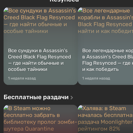
которыми вы сможете
первым после того, как на
переключаться в любое время.
Америку упадут ядерные б
Жанр и...
Место действия Fallout...
Все сундуки в Assassin's
Все легендарные ко
Creed Black Flag Resynced
в Assassin's Creed Bl
— где найти обычные и
Flag Resynced — где
особые тайники
и как победить
1 неделя назад
1 неделя назад
Бесплатные раздачи