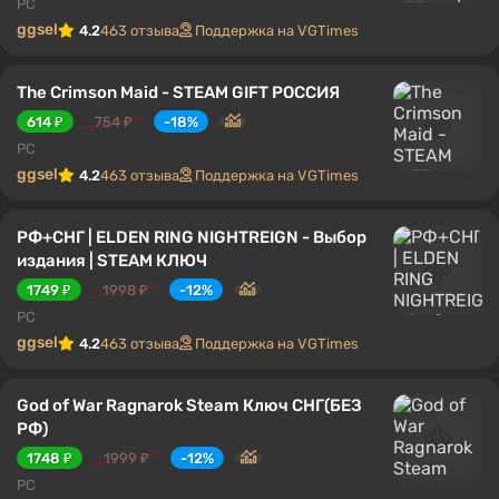
PC
ggsel
4.2
463 отзыва
Поддержка на VGTimes
The Crimson Maid - STEAM GIFT РОССИЯ
614 ₽
754 ₽
-18%
PC
ggsel
4.2
463 отзыва
Поддержка на VGTimes
РФ+СНГ | ELDEN RING NIGHTREIGN - Выбор
издания | STEAM КЛЮЧ
1749 ₽
1998 ₽
-12%
PC
ggsel
4.2
463 отзыва
Поддержка на VGTimes
God of War Ragnarok Steam Ключ СНГ(БЕЗ
РФ)
1748 ₽
1999 ₽
-12%
PC