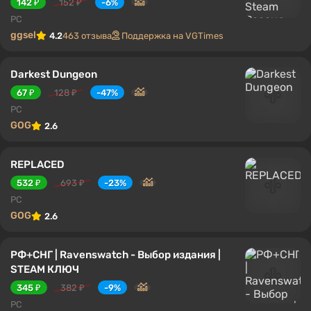
142 ₽
152 ₽
-6%
PC
ggsel
4.2
463 отзыва
Поддержка на VGTimes
Darkest Dungeon
67 ₽
128 ₽
-47%
PC
GOG
2.6
REPLACED
532 ₽
693 ₽
-23%
PC
GOG
2.6
РФ+СНГ | Ravenswatch - Выбор издания |
STEAM КЛЮЧ
345 ₽
382 ₽
-9%
PC