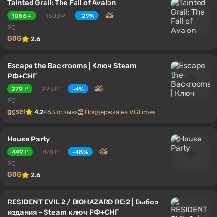
Tainted Grail: The Fall of Avalon
1056 ₽
1500 ₽
-29%
PC
GOG
2.6
Escape the Backrooms | Ключ Steam
РФ+СНГ
279 ₽
293 ₽
-4%
PC
ggsel
4.2
463 отзыва
Поддержка на VGTimes
House Party
449 ₽
878 ₽
-48%
PC
GOG
2.6
RESIDENT EVIL 2 / BIOHAZARD RE:2 | Выбор
издания - Steam ключ РФ+СНГ