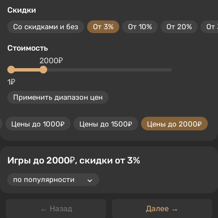
Скидки
Со скидками и без
От 3%
От 10%
От 20%
От
Стоимость
2000₽
1₽
Применить диапазон цен
Цены до 1000₽
Цены до 1500₽
Цены до 2000₽
Игры до 2000₽, скидки от 3%
← Назад
Далее →