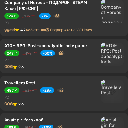
Company of Heroes + ПОДАРОК | STEAM
Ключ | РФ+СНГ |
129 ₽
139 ₽
-7%
PC
ggsel
4.2
463 отзыва
Поддержка на VGTimes
ATOM RPG: Post-apocalyptic indie game
249 ₽
499 ₽
-50%
PC
GOG
2.6
Travellers Rest
487 ₽
637 ₽
-23%
PC
GOG
2.6
An alt girl for skoof
133 ₽
199 ₽
-33%