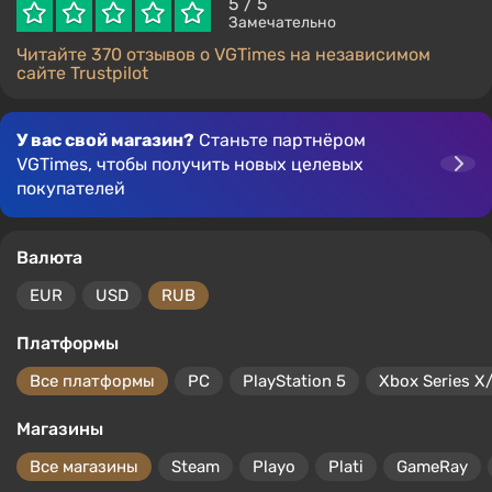
5
/ 5
Замечательно
Читайте 370 отзывов о VGTimes на независимом
сайте Trustpilot
У вас свой магазин?
Станьте партнёром
VGTimes, чтобы получить новых целевых
покупателей
Валюта
EUR
USD
RUB
Платформы
Все платформы
PC
PlayStation 5
Xbox Series X
Магазины
Все магазины
Steam
Playo
Plati
GameRay