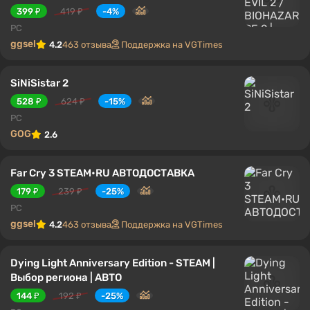
399 ₽
419 ₽
-4%
PC
ggsel
4.2
463 отзыва
Поддержка на VGTimes
SiNiSistar 2
528 ₽
624 ₽
-15%
PC
GOG
2.6
Far Cry 3 STEAM•RU АВТОДОСТАВКА
179 ₽
239 ₽
-25%
PC
ggsel
4.2
463 отзыва
Поддержка на VGTimes
Dying Light Anniversary Edition - STEAM |
Выбор региона | АВТО
144 ₽
192 ₽
-25%