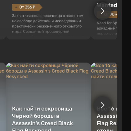
Wanted (201
От 356 ₽
От 90 ₽
Захватывающая песочница с акцентом
на свободе действий и исследовании
Need for Speed: Mo
практически бесконечного открытого
аркадные гонки с 
мира. Созданный процедурной
первого лица. В э
генерацией, он наполнен трехмерными
ждет огромный го
блоками, которые можно
который открыт дл
перерабатывать и создавать
большое количест
предметы, инструменты, оружие, а
объектов, а также
также строить здания и механизмы.
которые готовы на
Игроку дана по...
нарушите правила 
Как найти сокровища
Все 16 камн
Чёрной бороды в
Assassin's C
Assassin's Creed Black
Flag Resync
Flag Resynced
стелы