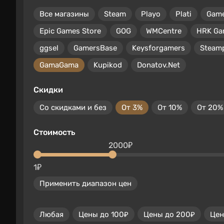
Все магазины
Steam
Playo
Plati
Gam
Epic Games Store
GOG
WMCentre
HRK Ga
ggsel
GamersBase
Keysforgamers
Steam
GamaGama
Kupikod
Donatov.Net
Скидки
Со скидками и без
От 3%
От 10%
От 20%
Стоимость
2000₽
1₽
Применить диапазон цен
Любая
Цены до 100₽
Цены до 200₽
Цен