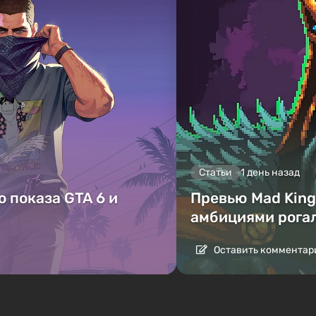
Статьи
1 день назад
 показа GTA 6 и
Превью Mad King 
амбициями рога
Оставить комментар