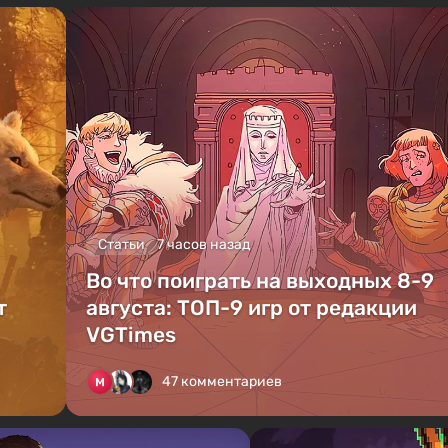
Статьи
7 часов назад
Во что поиграть на выходных 8-9
т
августа: ТОП-9 игр от редакции
VGTimes
47 комментариев