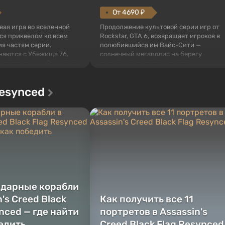
От 4690 ₽
овая игра во вселенной
Продолжение культовой серии игр от
тся приквелом ко всем
Rockstar, GTA 6, возвращает игроков в
я частям серии.
полюбившийся им Вайс-Сити —
наются с Убежища 76,
солнечный мегаполис на берегу
 построенных. Оно же, по
океана, где разворачивается
алистов Vault-Tec,
настоящий боевик в духе лучших
ься первым после того,
фильмов про мафию. В центре
Resynced
у упадут ядерные бомбы.
внимания Люсия и Джейсон — пара
 Fallout...
преступников, попавшая в серьезные
неприятности. И...
ндарные корабли
n's Creed Black
Как получить все 11
nced — где найти
портретов в Assassin's
бедить
Creed Black Flag Resynced