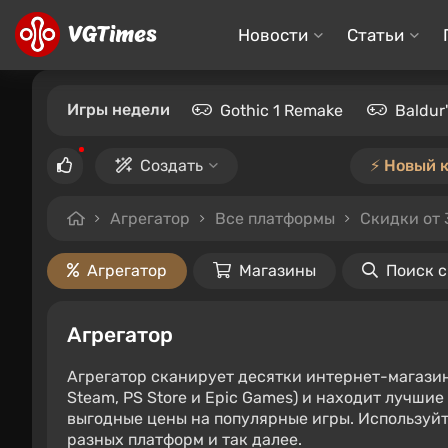
Новости
Статьи
Игры недели
Gothic 1 Remake
Baldur
Создать
⚡️ Новый 
Агрегатор
Все платформы
Скидки от
Агрегатор
Магазины
Поиск 
Агрегатор
Агрегатор сканирует десятки интернет-магази
Steam, PS Store и Epic Games) и находит лучши
выгодные цены на популярные игры. Используйт
разных платформ и так далее.