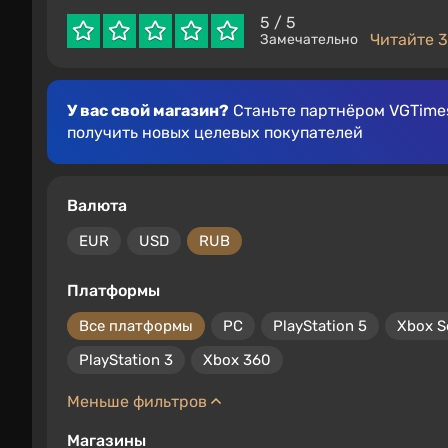
5
/ 5
Читайте 3
Замечательно
У вас свой магазин?
Станьте партнёром VGTimes
получить новых целевых покупателей
Валюта
EUR
USD
RUB
Платформы
Все платформы
PC
PlayStation 5
Xbox S
PlayStation 3
Xbox 360
Меньше фильтров
Магазины