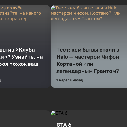
 вы из «Клуба
Тест: кем бы вы стали в
и»? Узнайте, на
Halo — мастером Чифом,
ероя похож ваш
Кортаной или
легендарным Грантом?
д
1 неделя назад
GTA 6