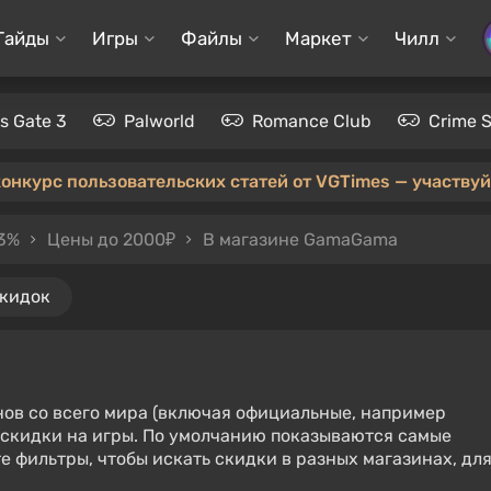
Гайды
Игры
Файлы
Маркет
Чилл
's Gate 3
Palworld
Romance Club
Crime 
конкурс пользовательских статей от VGTimes — участвуйт
 3%
Цены до 2000₽
В магазине GamaGama
скидок
нов со всего мира (включая официальные, например
е скидки на игры. По умолчанию показываются самые
е фильтры, чтобы искать скидки в разных магазинах, дл