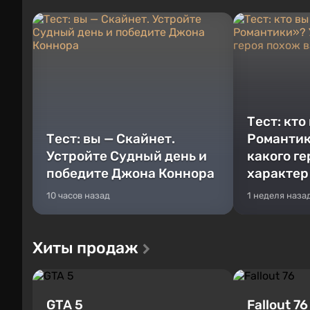
Тест: кто
Тест: вы — Скайнет.
Романтик
Устройте Судный день и
какого г
победите Джона Коннора
характер
10 часов назад
1 неделя наза
Хиты продаж
GTA 5
Fallout 76