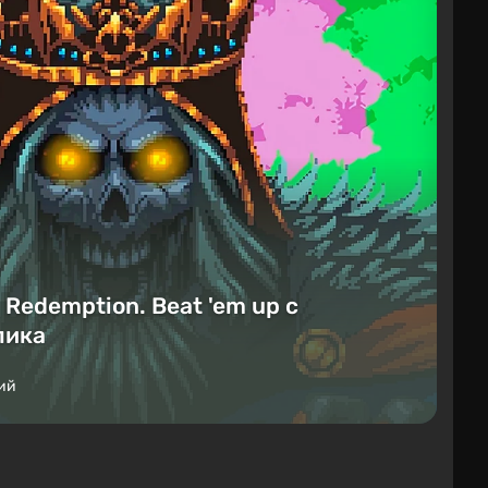
Redemption. Beat 'em up с
лика
ий