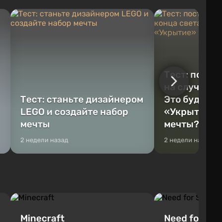
Тест: постр
на случай к
Тест: станьте дизайнером
Это будет Va
LEGO и создайте набор
«Укрытие» 
мечты
мечты?
2 недели назад
2 недели назад
Minecraft
Need for Spe