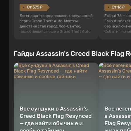
От 375 ₽
От 16 ₽
Легендарное продолжение популярной
Fallout 76 — н
серии Grand Theft Auto. Местом
Fallout, являе
действия стал город Лос-Сантос,
без исключени
полюбившийся ещё в Grand Theft Auto:
События начи
San Andreas . Впервые игра расскажет
первого среди
историю сразу трех персонажей:
задумке специ
Майкла, Тревора и Франклина, между
должно открыт
Гайды Assassin's Creed Black Flag 
которыми вы сможете переключаться в
как на Америк
любое время. Жанр и...
Место действия
Все сундуки в Assassin's
Все леге
Creed Black Flag Resynced
в Assassi
— где найти обычные и
Flag Resy
особые тайники
и как по