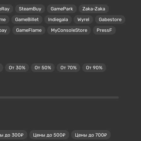
eRay
SteamBuy
GamePark
Zaka-Zaka
me
GameBillet
Indiegala
Wyrel
Gabestore
pay
GameFlame
MyConsoleStore
PressF
От 30%
От 50%
От 70%
От 90%
ы до 300₽
Цены до 500₽
Цены до 700₽