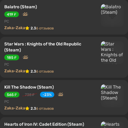
Balatro (Steam)
419 ₽
PC
Zaka-Zaka
2.3
6 отзывов
Star Wars : Knights of the Old Republic
(Steam)
185 ₽
PC
Zaka-Zaka
2.3
6 отзывов
Kill The Shadow (Steam)
565 ₽
738 ₽
-23%
PC
Zaka-Zaka
2.3
6 отзывов
Hearts of Iron IV: Cadet Edition (Steam)