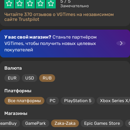
5
/ 5
Замечательно
Читайте 370 отзывов о VGTimes на независимом
сайте Trustpilot
У вас свой магазин?
Станьте партнёром
VGTimes, чтобы получить новых целевых
покупателей
Валюта
EUR
USD
RUB
Платформы
Все платформы
PC
PlayStation 5
Xbox Series X
Магазины
teamBuy
GamePark
Zaka-Zaka
Epic Games Store