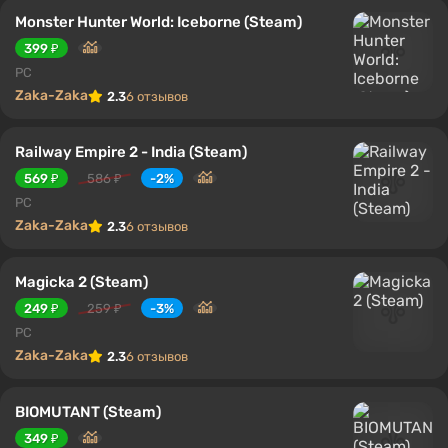
Monster Hunter World: Iceborne (Steam)
399 ₽
PC
Zaka-Zaka
2.3
6 отзывов
Railway Empire 2 - India (Steam)
569 ₽
586 ₽
-2%
PC
Zaka-Zaka
2.3
6 отзывов
Magicka 2 (Steam)
249 ₽
259 ₽
-3%
PC
Zaka-Zaka
2.3
6 отзывов
BIOMUTANT (Steam)
349 ₽