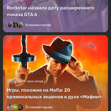
Rockstar назвала дату расширенного
показа GTA 6
8 комментариев
Статьи
2 часа назад
Игры, похожие на Mafia: 20
криминальных экшенов в духе «Мафии»
13 комментариев