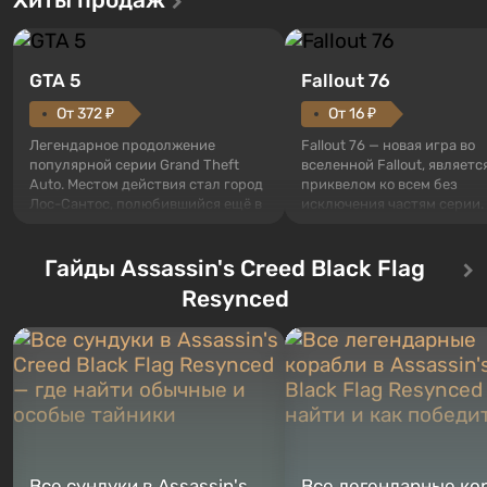
GTA 5
Fallout 76
От 372 ₽
От 16 ₽
Легендарное продолжение
Fallout 76 — новая игра во
популярной серии Grand Theft
вселенной Fallout, являетс
Auto. Местом действия стал город
приквелом ко всем без
Лос-Сантос, полюбившийся ещё в
исключения частям серии.
Grand Theft Auto: San Andreas .
События начинаются с Уб
Впервые игра расскажет историю
76, первого среди построе
сразу трех персонажей: Майкла,
Гайды Assassin's Creed Black Flag
Оно же, по задумке специа
Тревора и Франклина, между
Vault-Tec, должно открыть
Resynced
которыми вы сможете
первым после того, как на
переключаться в любое время.
Америку упадут ядерные б
Жанр и...
Место действия Fallout...
Все сундуки в Assassin's
Все легендарные ко