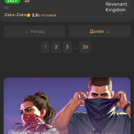
242 ₽
PC
Zaka-Zaka
2.3
6 отзывов
← Назад
Далее →
1
2
3
...
26
Новости
1 час назад