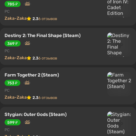
785 ₽
PC
Zaka-Zaka
2.3
6 отзывов
Destiny 2: The Final Shape (Steam)
369 ₽
PC
Zaka-Zaka
2.3
6 отзывов
Farm Together 2 (Steam)
753 ₽
PC
Zaka-Zaka
2.3
6 отзывов
Stygian: Outer Gods (Steam)
599 ₽
PC