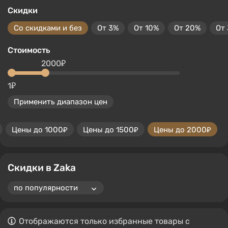
Скидки
Со скидками и без
От 3%
От 10%
От 20%
От
Стоимость
2000₽
1₽
Применить диапазон цен
Цены до 1000₽
Цены до 1500₽
Цены до 2000₽
Скидки в Zaka
Отображаются только избранные товары с