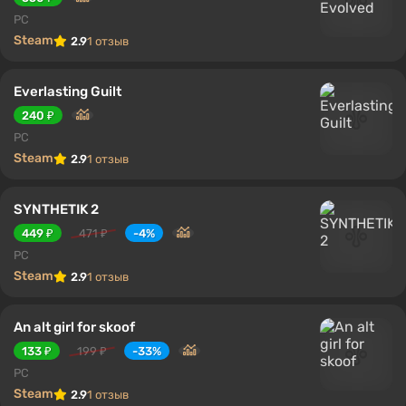
PC
Steam
2.9
1 отзыв
Everlasting Guilt
240 ₽
PC
Steam
2.9
1 отзыв
SYNTHETIK 2
449 ₽
471 ₽
-4%
PC
Steam
2.9
1 отзыв
An alt girl for skoof
133 ₽
199 ₽
-33%
PC
Steam
2.9
1 отзыв