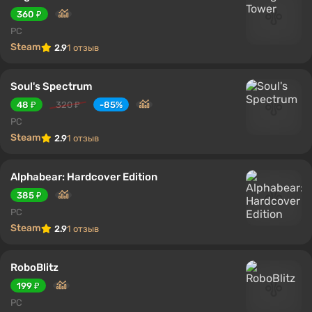
360 ₽
PC
Steam
2.9
1 отзыв
Soul's Spectrum
48 ₽
320 ₽
-85%
PC
Steam
2.9
1 отзыв
Alphabear: Hardcover Edition
385 ₽
PC
Steam
2.9
1 отзыв
RoboBlitz
199 ₽
PC