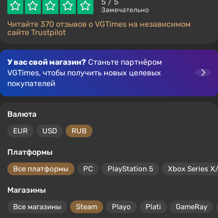
5
/ 5
Замечательно
Читайте 370 отзывов о VGTimes на независимом
сайте Trustpilot
У вас свой магазин?
Станьте партнёром
VGTimes, чтобы получить новых целевых
покупателей
Валюта
EUR
USD
RUB
Платформы
Все платформы
PC
PlayStation 5
Xbox Series X
Магазины
Все магазины
Steam
Playo
Plati
GameRay