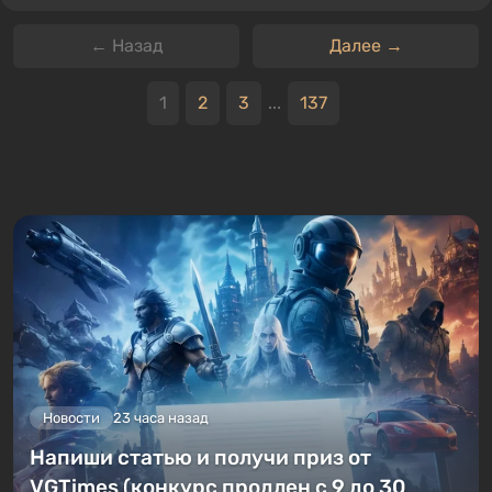
← Назад
Далее →
1
2
3
...
137
Новости
23 часа назад
Напиши статью и получи приз от
VGTimes (конкурс продлен с 9 до 30