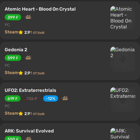
Atomic Heart - Blood On Crystal
399 ₽
PC
Steam
2.9
1 отзыв
Gedonia 2
599 ₽
PC
Steam
2.9
1 отзыв
UFO2: Extraterrestrials
619 ₽
706 ₽
-12%
PC
Steam
2.9
1 отзыв
ARK: Survival Evolved
550 ₽