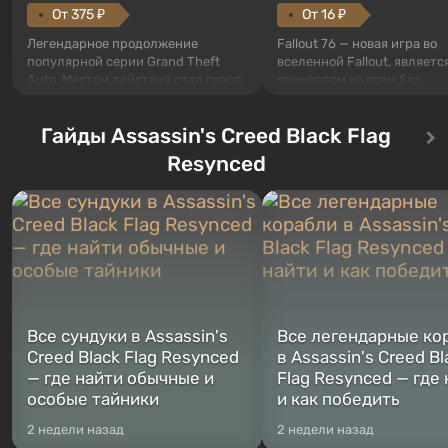
От 375 ₽
От 16 ₽
Легендарное продолжение
Fallout 76 — новая игра во
популярной серии Grand Theft
вселенной Fallout, являетс
Auto. Местом действия стал город
приквелом ко всем без
Лос-Сантос, полюбившийся ещё в
исключения частям серии.
Grand Theft Auto: San Andreas .
События начинаются с Уб
Гайды Assassin's Creed Black Flag
Впервые игра расскажет историю
76, первого среди построе
сразу трех персонажей: Майкла,
Оно же, по задумке специа
Resynced
Тревора и Франклина, между
Vault-Tec, должно открыть
которыми вы сможете
первым после того, как на
переключаться в любое время.
Америку упадут ядерные б
Жанр и...
Место действия Fallout...
Все сундуки в Assassin's
Все легендарные ко
Creed Black Flag Resynced
в Assassin's Creed Bl
— где найти обычные и
Flag Resynced — где
особые тайники
и как победить
2 недели назад
2 недели назад