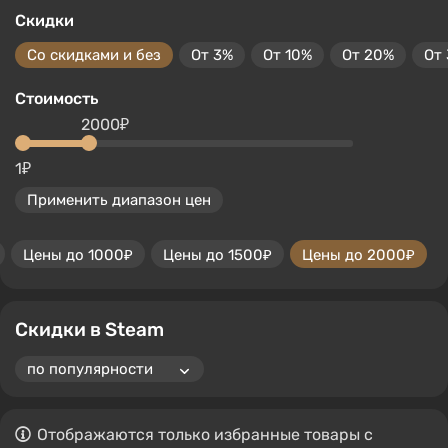
Скидки
Со скидками и без
От 3%
От 10%
От 20%
От
Стоимость
2000₽
1₽
Применить диапазон цен
Цены до 1000₽
Цены до 1500₽
Цены до 2000₽
Скидки в Steam
Отображаются только избранные товары с