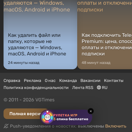
Как удалить файл или
Как подключить Tel
папку, которые не
Premium: цена, спос
удаляются — Windows,
оплаты и отключени
macOS, Android и iPhone
подписки
24 минуты назад
48 минут назад
Справка
Реклама
О нас
Команда
Вакансии
Контакты
Политика конфиденциальности
Лента RSS
RU
© 2011 - 2026 VGTimes
×
Полная версия
РУЛЕТКА ИГР
3
спина бесплатно
Push-уведомления о новостях:
выключены
Включить