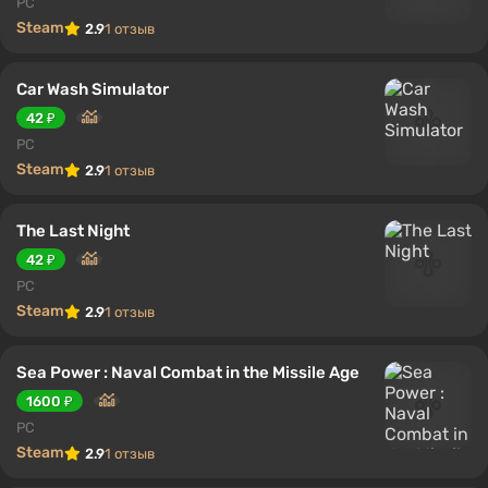
PC
Steam
2.9
1 отзыв
Car Wash Simulator
42 ₽
PC
Steam
2.9
1 отзыв
The Last Night
42 ₽
PC
Steam
2.9
1 отзыв
Sea Power : Naval Combat in the Missile Age
1600 ₽
PC
Steam
2.9
1 отзыв