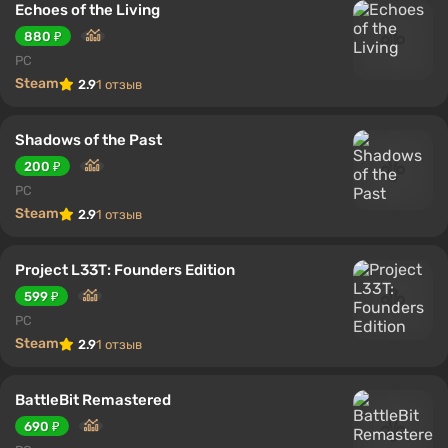
Echoes of the Living
880 ₽
PC
Steam
2.9
1 отзыв
Shadows of the Past
200 ₽
PC
Steam
2.9
1 отзыв
Project L33T: Founders Edition
599 ₽
PC
Steam
2.9
1 отзыв
BattleBit Remastered
690 ₽