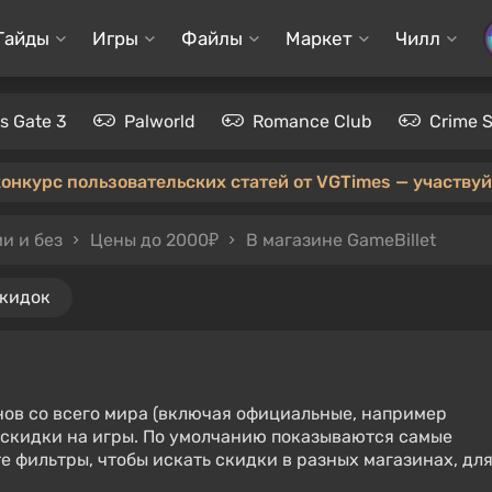
Гайды
Игры
Файлы
Маркет
Чилл
's Gate 3
Palworld
Romance Club
Crime 
конкурс пользовательских статей от VGTimes — участвуйт
и и без
Цены до 2000₽
В магазине GameBillet
скидок
нов со всего мира (включая официальные, например
е скидки на игры. По умолчанию показываются самые
е фильтры, чтобы искать скидки в разных магазинах, дл