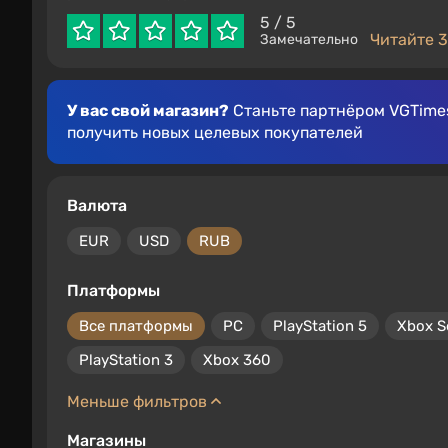
5
/ 5
Читайте 3
Замечательно
У вас свой магазин?
Станьте партнёром VGTimes
получить новых целевых покупателей
Валюта
EUR
USD
RUB
Платформы
Все платформы
PC
PlayStation 5
Xbox S
PlayStation 3
Xbox 360
Меньше фильтров
Магазины