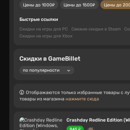
Цены до 1000₽
Цены до 1500₽
Цены до 20
Быстрые ссылки
Скидки на игры для PC
Свежие скидки в Steam
Ск
Скидки на игры для Xbox
Скидки в GameBillet
Отображаются только избранные товары с лу
товары из магазина
нажмите сюда
Crashday Redline Edition (
945 ₽