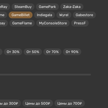
eRay
SteamBuy
GamePark
Zaka-Zaka
me
GameBillet
Indiegala
Wyrel
Gabestore
pay
GameFlame
MyConsoleStore
PressF
От 30%
От 50%
От 70%
От 90%
ы до 300₽
Цены до 500₽
Цены до 700₽