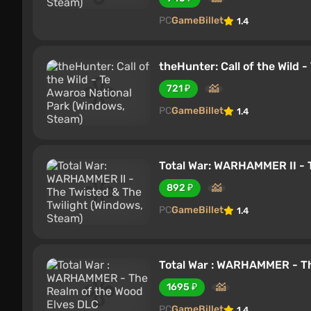
PC
GameBillet
1.4
theHunter: Call of the Wild 
721 ₽
PC
GameBillet
1.4
Total War: WARHAMMER II - 
892 ₽
PC
GameBillet
1.4
Total War : WARHAMMER - Th
1695 ₽
PC
GameBillet
1.4