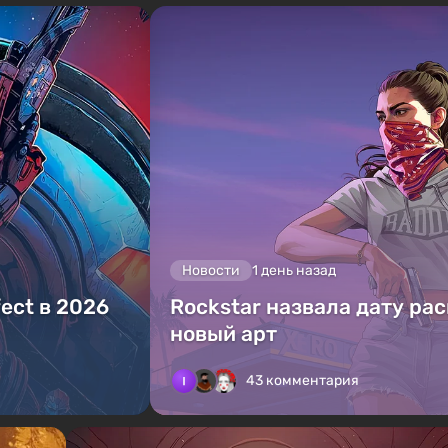
Новости
1 день назад
fect в 2026
Rockstar назвала дату ра
новый арт
43 комментария