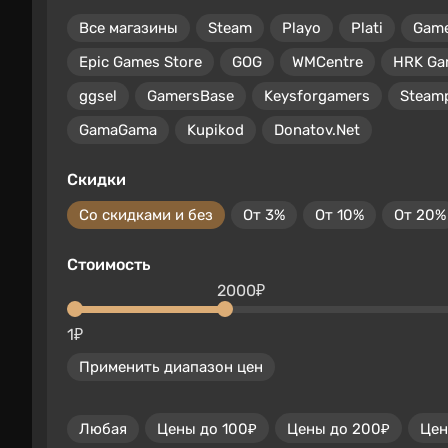
Все магазины
Steam
Playo
Plati
Gam
Epic Games Store
GOG
WMCentre
HRK Ga
ggsel
GamersBase
Keysforgamers
Steam
GamaGama
Kupikod
Donatov.Net
Скидки
Со скидками и без
От 3%
От 10%
От 20%
Стоимость
2000₽
1₽
Применить диапазон цен
Любая
Цены до 100₽
Цены до 200₽
Цен