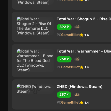
Total War : Shogun 2 - Rise
892 ₽
PC
GameBillet
1.4
Total War : Warhammer - Blo
268 ₽
PC
GameBillet
1.4
ZHED (Windows, Steam)
297 ₽
PC
GameBillet
1.4