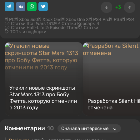
+3
PC
Xbox 360
Xbox One
Xbox One X
PS4 Pro
PS3
PS4
Статьи Star Wars 1313
Статьи Корсары 4
Статьи Half-Life 2: Episode Three
Статьи
ТОПы и подборки
Утекли новые скриншоты
Star Wars 1313 про Бобу
Фетта, которую отменили
Разработка Silent Hil
в 2013 году
отменена
Комментарии
10