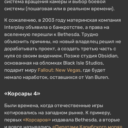
система вращения камеры и выбор боевой
системы (пошаговая или в реальном времени).
К сожалению, в 2003 году материнская компания
Interplay объявила о банкротстве, а права на
вселенную перешли к Bethesda. Трудно
объяснить причины, но новый владелец решил не
дорабатывать проект, а создать третью часть с
нуля со своим видением. Позже студия Obsidian,
основанная на обломках Black Isle Studios,
подарит миру
Fallout: New Vegas
, где будет
немало наработок, оставшихся от Van Buren.
«Корсары 4»
Были времена, когда отечественные игры
котировались на западном рынке. К примеру,
первых
«Корсаров»
издавала Bethesda, а вторые
и вовсе назывались
«Пиратами Карибского моря»
.