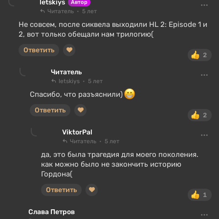
letskiys
Автор
Читатель
5 лет
Не совсем, после сиквела выходили HL 2: Episode 1 и
2, вот только обещали нам трилогию(
Ответить
2
Читатель
letskiys
5 лет
Спасибо, что разъяснили)
Ответить
2
ViktorPal
Читатель
5 лет
да, это была трагедия для моего поколения.
как можно было не закончить историю
Гордона(
Ответить
1
Слава Петров