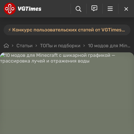
⚡️ Конкурс пользовательских статей от VGTimes продлён — участвуйте тут ⚡️
Статьи
ТОПы и подборки
10 модов для Minecraft с шикарной графикой — трассировка лучей и отражения воды