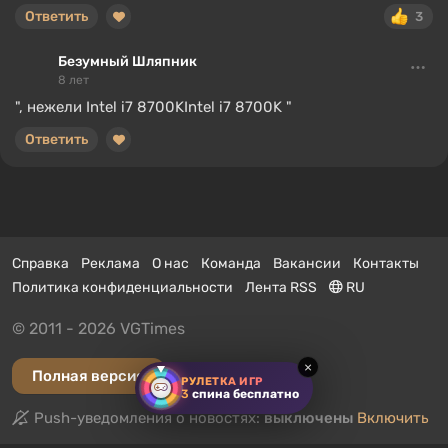
Ответить
3
Безумный Шляпник
8 лет
", нежели Intel i7 8700KIntel i7 8700K "
Ответить
Справка
Реклама
О нас
Команда
Вакансии
Контакты
Политика конфиденциальности
Лента RSS
RU
© 2011 - 2026 VGTimes
×
Полная версия
РУЛЕТКА ИГР
3
спина бесплатно
Push-уведомления о новостях:
выключены
Включить