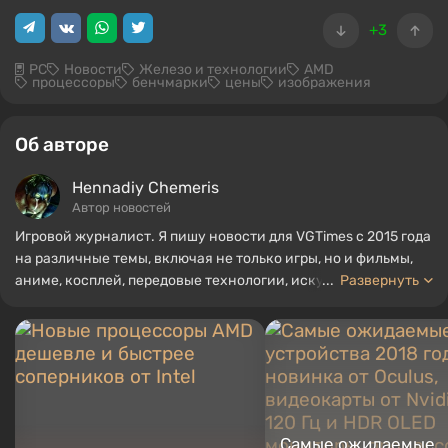
+3
PC
Новости
Железо и технологии
AMD
процессоры
бенчмарки
цены
изображения
Об авторе
Hennadiy Chemеris
Автор новостей
Игровой журналист. Я пишу новости для VGTimes с 2015 года
на различные темы, включая не только игры, но и фильмы,
аниме, косплей, передовые технологии, искусственный
...
Развернуть
интеллект, мемы и социальные сети. Я также автор
нескольких обзоров, топов, компиляций и других статей,
связанных с видеоиграми. Я собираю различные игровые
сувениры, включая фигурки, постеры, старые консоли и
многое другое. У меня есть живой интерес к ретро-играм. Я
играю с начала 2000-х на PC и консолях.
Самые ожидаемые