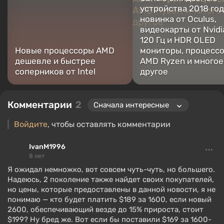
устройства 2018 год
новинка от Oculus,
видеокарты от Nvidi
120 Гц и HDR OLED
Новые процессоры AMD
мониторы, процесс
дешевле и быстрее
AMD Ryzen и многое
соперников от Intel
другое
Комментарии
2
Войдите
, чтобы оставлять комментарии
IvanM1996
8 лет
Я ожидал немножко, вот совсем чуть-чуть, но большего.
Надеюсь, 2 поколение также найдет своих покупателей,
но цены, которые предоставлены в данной новости, я не
понимаю — кто будет платить $189 за 1600, если новый
2600, обеспечивающий везде до 15% прироста, стоит
$199? Ну бред же. Вот если бы поставили $169 за 1600-