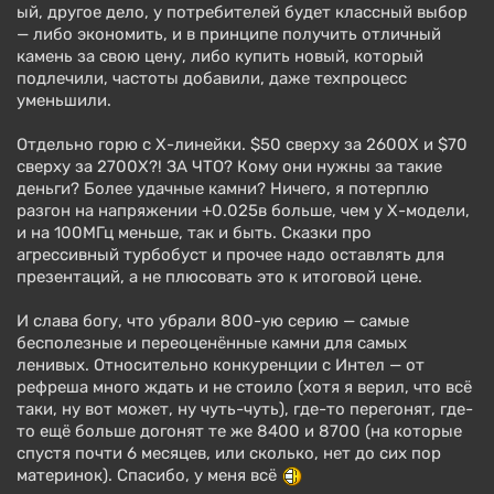
ый, другое дело, у потребителей будет классный выбор
— либо экономить, и в принципе получить отличный
камень за свою цену, либо купить новый, который
подлечили, частоты добавили, даже техпроцесс
уменьшили.
Отдельно горю с Х-линейки. $50 сверху за 2600Х и $70
сверху за 2700Х?! ЗА ЧТО? Кому они нужны за такие
деньги? Более удачные камни? Ничего, я потерплю
разгон на напряжении +0.025в больше, чем у Х-модели,
и на 100МГц меньше, так и быть. Сказки про
агрессивный турбобуст и прочее надо оставлять для
презентаций, а не плюсовать это к итоговой цене.
И слава богу, что убрали 800-ую серию — самые
бесполезные и переоценённые камни для самых
ленивых. Относительно конкуренции с Интел — от
рефреша много ждать и не стоило (хотя я верил, что всё
таки, ну вот может, ну чуть-чуть), где-то перегонят, где-
то ещё больше догонят те же 8400 и 8700 (на которые
спустя почти 6 месяцев, или сколько, нет до сих пор
материнок). Спасибо, у меня всё