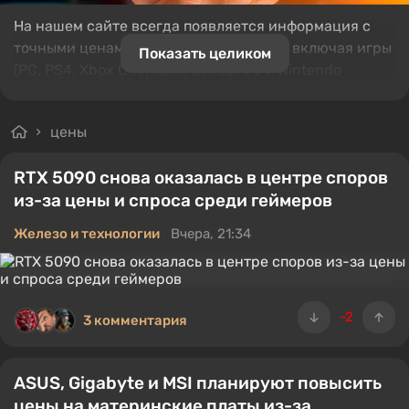
На нашем сайте всегда появляется информация с
точными ценами на те или иные вещи, включая игры
Показать целиком
(PC, PS4, Xbox One, Xbox Series X/S и Nintendo
Switch), железо и аксессуары, консоли, геймпады,
шлемы VR, смартфоны (Android и iPhone) и не только.
цены
RTX 5090 снова оказалась в центре споров
из-за цены и спроса среди геймеров
Железо и технологии
Вчера, 21:34
-2
3 комментария
ASUS, Gigabyte и MSI планируют повысить
цены на материнские платы из-за