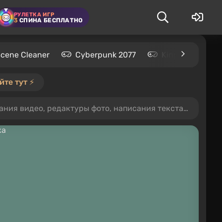
РУЛЕТКА ИГР
3
СПИНА БЕСПЛАТНО
Scene Cleaner
Cyberpunk 2077
Kingdom Come: 
те тут ⚡️
део, редактуры фото, написания текста и записи звука