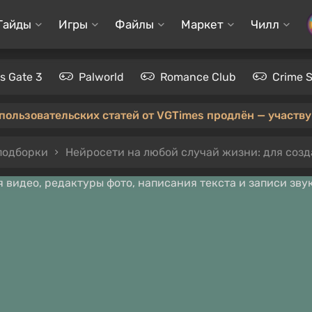
Гайды
Игры
Файлы
Маркет
Чилл
's Gate 3
Palworld
Romance Club
Crime 
 пользовательских статей от VGTimes продлён — участвуй
подборки
Нейросети на любой случай жизни: для создания ви