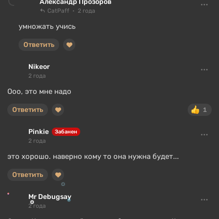
Александр Прозоров
CatPaff
2 года
умножать учись
Ответить
Nikeor
2 года
Ооо, это мне надо
Ответить
1
Pinkie
Забанен
2 года
это хорошо. наверно кому то она нужна будет...
Ответить
Mr Debugsay
2 года