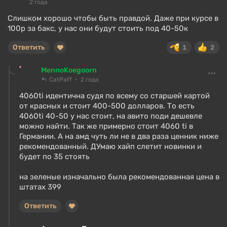
2 года
Слишком хорошо чтобы быть правдой. Даже при курсе в
100р за бакс, у нас они будут стоить под 40-50к
Ответить
1
2
MennoKoegoorn
CatPaff
2 года
4060ti идентична судя по всему со старшей картой
от красных и стоит 400-500 долларов. То есть
4060ti 40-50 у нас стоит, на авито поди дешевле
можно найти. Так же примерно стоит 4060 ti в
Германии. А на амд чуть ли не в два раза ценник ниже
рекомендованный. ДУмаю хайп слетит новинки и
будет по 35 стоять
на зеленые изначально была рекомендованная цена в
штатах 399
Ответить