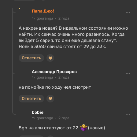
Папа Джо❗
gooranga
2 года
А нахрена новая? В идеальном состоянии можно
найти. Их сейчас очень много развилось. Когда
выйдет 5 серия, то они еще дешевле станут.
Новые 3060 сейчас стоят от 29 до 33к.
Ответить
Александр Прозоров
gooranga
2 года
на помойке по ходу чел смотрит
Ответить
bobie
gooranga
2 года
8gb на али стартуют от 22
(новые)