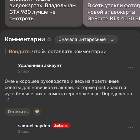
видеокартах. Владельцам
В сеть утекли фото
GTX 980 лучше не
новой видеокарты
смотреть
GeForce RTX 4070 
Комментарии
6
Войдите
, чтобы оставлять комментарии
Удаленный аккаунт
2 года
Очень хорошее руководство и весьма практичные
советы для новичков и людей, которые разбираются
чуть больше них в компьютерном железе. Определённо
+1.
Ответить
samuel hayden
Забанен
2 года