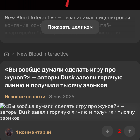
New Blood Interactive — независимая видеоигровая
компания, основанная в 2014 году со штаб-
Показать целиком
квартирой в Лос-Анджелесе, штат Калифорния,
США. Специализируется на разработке и издании
видеоигр в различных жанрах, таких как шутеры от
New Blood Interactive
первого лица, хорроры и экшены. Её проекты часто
обладают уникальным стилем, ретро-визуальными
«Вы вообще думали сделать игру про
элементами и яркой пиксельной графикой.
жуков?» — авторы Dusk завели горячую
линию и получили тысячу звонков
Игровые новости
8 мая 2026
-2
1 комментарий