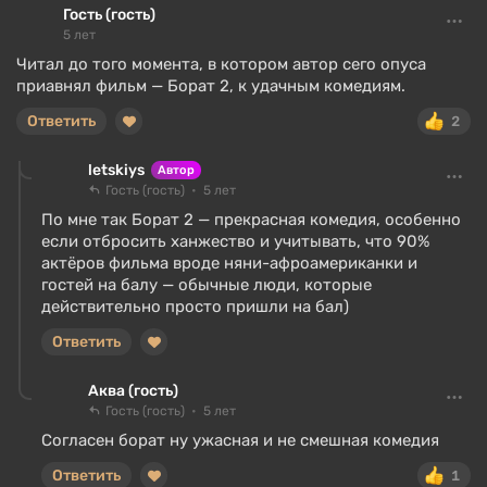
Гость (гость)
5 лет
Читал до того момента, в котором автор сего опуса
приавнял фильм — Борат 2, к удачным комедиям.
Ответить
2
letskiys
Автор
Гость (гость)
5 лет
По мне так Борат 2 — прекрасная комедия, особенно
если отбросить ханжество и учитывать, что 90%
актёров фильма вроде няни-афроамериканки и
гостей на балу — обычные люди, которые
действительно просто пришли на бал)
Ответить
Аква (гость)
Гость (гость)
5 лет
Согласен борат ну ужасная и не смешная комедия
Ответить
1