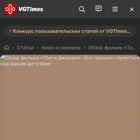
⚡️ Конкурс пользовательских статей от VGTimes продлён — участвуйте тут ⚡️
Статьи
Кино и сериалы
Обзор фильма «Том и Джерри». Они пришли глумиться над вашим детством