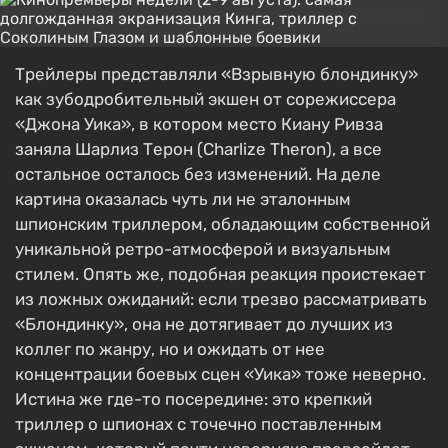
Трейлеры представляли «Взрывную блондинку»
как зубодробительный экшен от сорежиссера
«Джона Уика», в котором место Киану Ривза
заняла Шарлиз Терон (Charlize Theron), а все
остальное осталось без изменений. На деле
картина оказалась чуть ли не эталонным
шпионским триллером, обладающим собственной
уникальной ретро-атмосферой и визуальным
стилем. Опять же, подобная реакция проистекает
из ложных ожиданий: если трезво рассматривать
«Блондинку», она не дотягивает до лучших из
коллег по жанру, но и ожидать от нее
концентрации боевых сцен «Уика» тоже неверно.
Истина же где-то посередине: это крепкий
триллер о шпионах с точечно поставленным