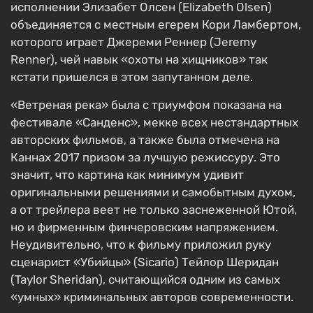
исполнении Элизабет Олсен (Elizabeth Olsen)
объединяется с местным егерем Кори Ламбертом,
которого играет Джереми Реннер (Jeremy
Renner), чей навык «охоты на хищников» так
кстати пришелся в этом запутанном деле.
«Ветреная река» была с триумфом показана на
фестивале «Санденс», мекке всех нестандартных
авторских фильмов, а также была отмечена на
Каннах 2017 призом за лучшую режиссуру. Это
значит, что картина как минимум удивит
оригинальными решениями и самобытным духом,
а от трейлера веет не только заснеженной Ютой,
но и фирменным финчеровским напряжением.
Неудивительно, что к фильму приложил руку
сценарист «Убийцы» (Sicario) Тейлор Шеридан
(Taylor Sheridan), считающийся одним из самых
«умных» криминальных авторов современности.