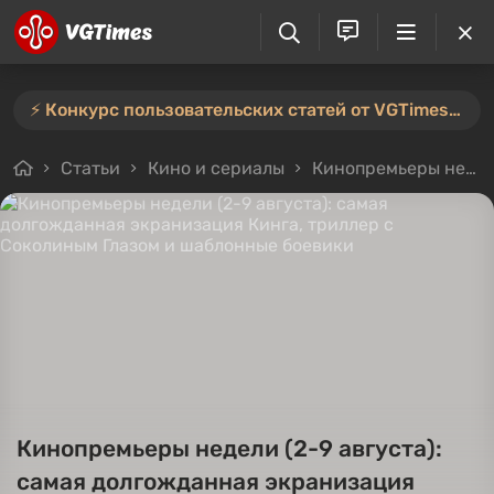
⚡️ Конкурс пользовательских статей от VGTimes продлён — участвуйте тут ⚡️
Статьи
Кино и сериалы
Кинопремьеры недели (2-9 августа): самая долгожданная экранизация Кинга, триллер с Соколиным Глазом и шаблонные боевики
Кинопремьеры недели (2-9 августа):
самая долгожданная экранизация