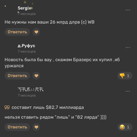
Sergix
7 месяцев
Не нужны нам ваши 26 млрд длрв (с) WB
Ответить
д.Руфус
7 месяцев
Новость была бы вау , скажем Бразерс их купил ,яб
уржался
Ответить
1
丂卂爪ㄩ尺卂
7 месяцев
составит лишь $82,7 миллиарда
нельзя ставить рядом "лишь" и "82 лярда" ))))
Ответить
1