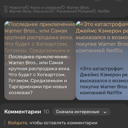
Новости
Кино и сериалы
Warner Bros.
Warner Bros. Discovery
Paramount Pictures
Netflix
Последнее приключение
Warner Bros., или Самая
крупная распродажа века.
«Это катастрофа»:
Что будет с Хогвартсом,
Джеймс Кэмерон ре
Готэмом, Средиземьем и
высказался о возм
Таргариенами при новых
покупке Warner Bros
хозяевах?
компанией Netflix
Комментарии
10
Войдите
, чтобы оставлять комментарии