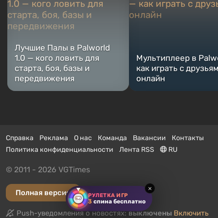
Лучшие Палы в Palworld
1.0 — кого ловить для
Мультиплеер в Palw
старта, боя, базы и
как играть с друзья
передвижения
онлайн
Справка
Реклама
О нас
Команда
Вакансии
Контакты
Политика конфиденциальности
Лента RSS
RU
© 2011 - 2026 VGTimes
×
Полная версия
РУЛЕТКА ИГР
3
спина бесплатно
Push-уведомления о новостях:
выключены
Включить