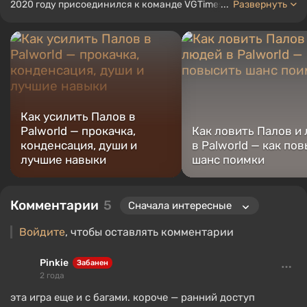
2020 году присоединился к команде VGTimes в качестве
...
Развернуть
штатного автора. С 2022 года занимает должность
редактора раздела "Руководства", продолжая работать в
качестве внештатного автора.
Как усилить Палов в
Palworld — прокачка,
Как ловить Палов и
конденсация, души и
в Palworld — как по
лучшие навыки
шанс поимки
Комментарии
5
Войдите
, чтобы оставлять комментарии
Pinkie
Забанен
2 года
эта игра еще и с багами. короче — ранний доступ