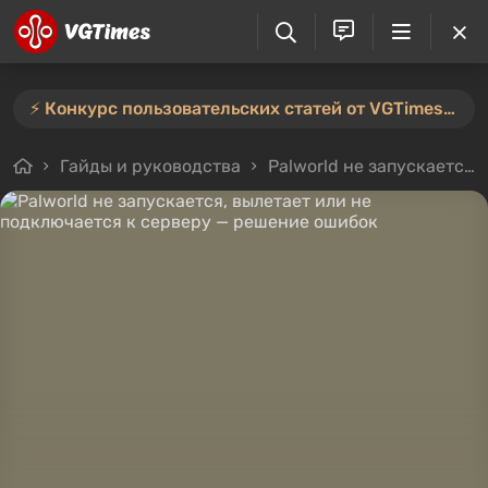
⚡️ Конкурс пользовательских статей от VGTimes продлён — участвуйте тут ⚡️
Гайды и руководства
Palworld не запускается, вылетает или не подключается к серверу — решение ошибок