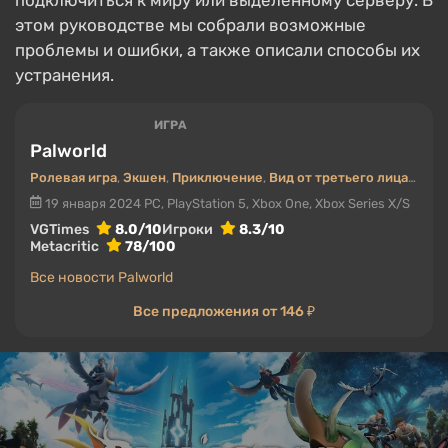
подключиться к миру или выделенному серверу. В
этом руководстве мы собрали возможные
проблемы и ошибки, а также описали способы их
устранения.
ИГРА
Palworld
Ролевая игра
,
Экшен
,
Приключение
,
Вид от третьего лица
,
Инди
19 января 2024
PC, PlayStation 5, Xbox One, Xbox Series X/S
VGTimes
8.0/10
Игроки
8.3/10
Metacritic
78/100
Все новости Palworld
Все предложения от 146 ₽