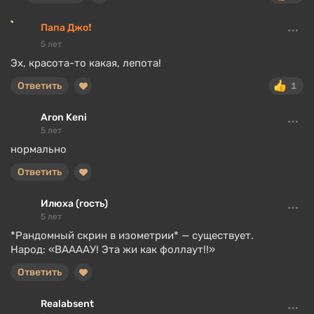
Папа Джо❗
5 лет
Эх, красота-то какая, лепота!
Ответить
1
Aron Keni
5 лет
нормально
Ответить
Илюха (гость)
5 лет
*Рандомный скрин в изометрии* — существует.
Народ: «ВААААУ! Эта жи как фоллаут!!»
Ответить
Realabsent