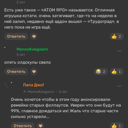
5 лет
Есть уже такое — «ATOM RPG» называется. Отличная
игрушка кстати, очень затягивает, где-то на неделю в
неё залип, недавно ещё аддон вышел — «Трудоград», в
него пока не игра ещё.
Ответить
2
MennoKoegoorn
5 лет
опять олдскулы свело
Ответить
2
1
Папа Джо❗
MennoKoegoorn
5 лет
Очень хочется чтобы в этом году анонсировали
ремейки старых фоллаутов. Уверен что они будут на
99%, главное дождаться их! Жаль что старые части
сильно устарели...
Ответить
1