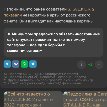
Напомним, что ранее создатели
S.T.A.L.K.E.R. 2
показали
невероятные арты от российского
фаната. Они выглядят как настоящие картины.
📱 Минцифры предложило обязать иностранные
сайты пускать россиян только по номеру
телефона — всё «для борьбы с
мошенничеством»
+2
Новости S.T.A.L.K.E.R.: Shadow of Chernobyl
Новости Fallout 2
Новости
Игровые новости
Другие новости - околоигровое
скриншоты из игр
арты
изображения
фанаты
фан и мемы