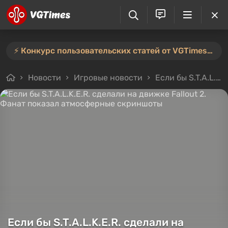
⚡️ Конкурс пользовательских статей от VGTimes продлён — участвуйте тут ⚡️
Новости
Игровые новости
Если бы S.T.A.L.K.E.R. сделали на движке Fallout 2. Фанат показал атмосферные скриншоты
Если бы S.T.A.L.K.E.R. сделали на