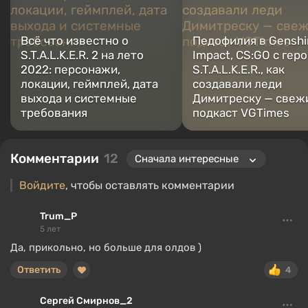
Всё что известно о
Педофилия в Genshi
S.T.A.L.K.E.R. 2 на лето
Impact, CS:GO с гер
2022: персонажи,
S.T.A.L.K.E.R., как
локации, геймплей, дата
создавали леди
выхода и системные
Димитреску — свеж
требования
подкаст VGTimes
Комментарии
12
Войдите
, чтобы оставлять комментарии
Trum_P
5 лет
Да, прикольно, но больше для олдов )
Ответить
4
Сергей Смирнов_2