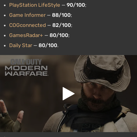
PlayStation LifeStyle
—
90/100
;
Game Informer
—
88/100
;
COGconnected
—
82/100
;
GamesRadar+
—
80/100
;
Daily Star
—
80/100
.