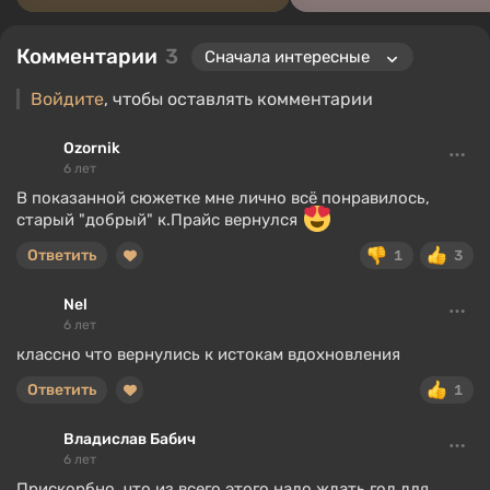
Комментарии
3
Войдите
, чтобы оставлять комментарии
Ozornik
6 лет
В показанной сюжетке мне лично всё понравилось,
старый "добрый" к.Прайс вернулся
Ответить
1
3
Nel
6 лет
классно что вернулись к истокам вдохновления
Ответить
1
Владислав Бабич
6 лет
Прискорбно, что из всего этого надо ждать год для