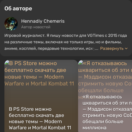
Об авторе
Hennadiy Chemеris
Автор новостей
Игровой журналист. Я пишу новости для VGTimes с 2015 года
на различные темы, включая не только игры, но и фильмы,
аниме, косплей, передовые технологии, искусственный
...
Развернуть
интеллект, мемы и социальные сети. Я также автор
нескольких обзоров, топов, компиляций и других статей,
связанных с видеоиграми. Я собираю различные игровые
сувениры, включая фигурки, постеры, старые консоли и
многое другое. У меня есть живой интерес к ретро-играм. Я
играю с начала 2000-х на PC и консолях.
«Я отказываюсь
шквариться об эти 
В PS Store можно
— Мэддисон отказал
бесплатно скачать две
стримить новую CoD
новые темы — Modern
обещали больше
Warfare и Mortal Kombat 11
миллиона