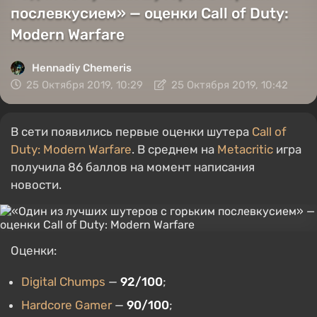
послевкусием» — оценки Call of Duty:
Modern Warfare
Hennadiy Chemеris
25 Октября 2019, 10:29
25 Октября 2019, 10:42
В сети появились первые оценки шутера
Call of
Duty: Modern Warfare
. В среднем на
Metacritic
игра
получила 86 баллов на момент написания
новости.
Оценки:
Digital Chumps
—
92/100
;
Hardcore Gamer
—
90/100
;