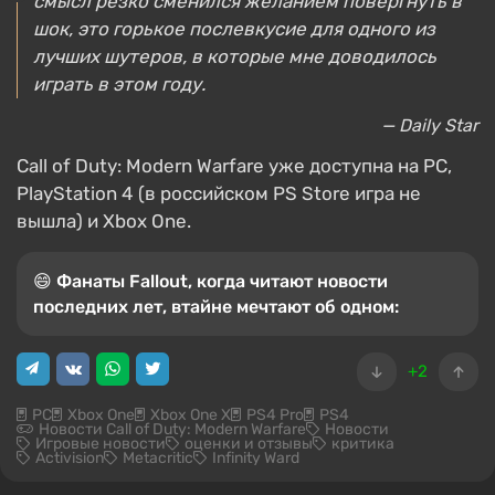
смысл резко сменился желанием повергнуть в
шок, это горькое послевкусие для одного из
лучших шутеров, в которые мне доводилось
играть в этом году.
— Daily Star
Call of Duty: Modern Warfare уже доступна на PC,
PlayStation 4 (в российском PS Store игра не
вышла) и Xbox One.
😄 Фанаты Fallout, когда читают новости
последних лет, втайне мечтают об одном:
+2
PC
Xbox One
Xbox One X
PS4 Pro
PS4
Новости Call of Duty: Modern Warfare
Новости
Игровые новости
оценки и отзывы
критика
Activision
Metacritic
Infinity Ward