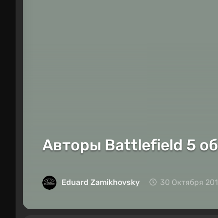
Авторы Battlefield 5 
Eduard Zamikhovsky
30 Октября 201