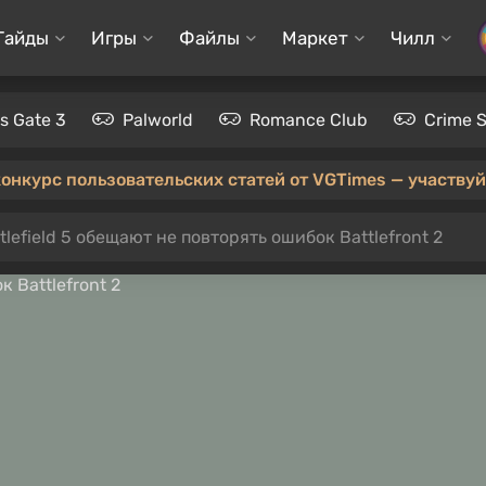
Гайды
Игры
Файлы
Маркет
Чилл
's Gate 3
Palworld
Romance Club
Crime 
конкурс пользовательских статей от VGTimes — участвуйт
lefield 5 обещают не повторять ошибок Battlefront 2