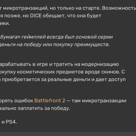
т микротранзакций, но только на старте. Возможност
 позже, но DICE обещает, что она будет
ики.
умага» геймплей всегда был основой серии
ь деньги на победу или покупку преимуществ.
арабатывать в игре и тратить на модернизацию
покупку косметических предметов вроде скинов. С
на приобретается за реальные деньги и дает доступ
торять ошибок
Battlefront 2
— там микротранзакции
вально заплатить за победу.
 и PS4.