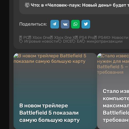
🤯 Что: в «Человек-паук: Новый день» будет
Поделиться:
PC
Xbox One
Xbox One X
PS4 Pro
PS4
Новости S
Игровые новости
DICE
EA
микротранзакции
Стало из
компьюте
В новом трейлере
максимал
Battlefield 5 показали
Battlefie
самую большую карту
требован