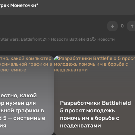
 трек Монеточки*
0
tar Wars: Battlefront 2
Новости Battlefield 5
Новости
вестно, какой
р нужен для
Разработчики Battlefield
ьной графики в
5 просят молодежь
ld 5 — системные
помочь им в борьбе с
ия
неадекватами