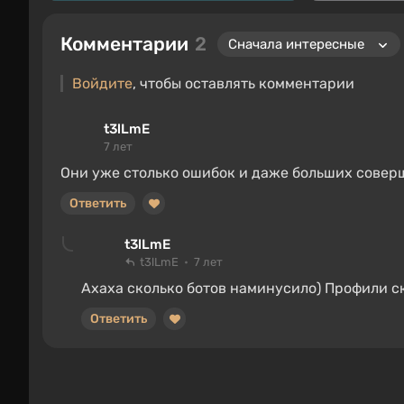
Комментарии
2
Войдите
, чтобы оставлять комментарии
t3lLmE
7 лет
Они уже столько ошибок и даже больших совер
Ответить
t3lLmE
t3lLmE
7 лет
Ахаха сколько ботов наминусило) Профили ск
Ответить