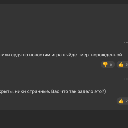
шили судя по новостям игра выйдет мертворожденной.
6
5
рыты, ники странные. Вас что так задело это?)
2