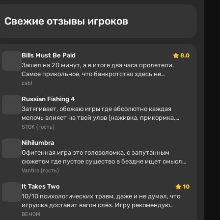
царе Салтане! Полная хрень. В ней все смешно, от
декораций, до диалогов! Стихи Пушкина звучат
Свежие отзывы игроков
,да .... но они так вставлены в фильм, что кажется
какбудто авторы картины какбудто нехотя
вставляют их лишь для того чтобы напомнить
зрителю что они смотрят Сказку о царе Салтане.
Bills Must Be Paid
8.0
Картина дополнена современным лексиконом, а
Зашел на 20 минут, а в итоге два часа пролетели.
также телками с патриков (это я про Лебедя). А
Самое прикольное, что банкротство здесь не
наказание, а часть прогресса. Каждый р...
закрепил на этом фильме статус "Отстой полный"
cabl
тот момент когда они в конце фильма всем
Russian Fishing 4
актерским составом устроили пляски под песню
Затягивает, обожаю игры где абсолютно каждая
Димы Билана "Невозможное возожно" (в стили
мелочь влияет на твой улов (наживка, прикормка,
реп батла). Советская экранизация в миллион раз
леска, катушка, удочка и т.д) очень п...
STOK (гость)
лучше и смотрится даже сейчас намного приятней
несмотря на то что возможностей снимать
Nihilumbra
интересное кино сейчас намного больше!
Офигенная игра это головоломка, с запутанным
сюжетом где пустое существо в бездне ищет смысл
жизни и в конце находит его, если очи...
Vantiro (гость)
В России дрон с ИИ впервые сам выписал
штраф за борщевик — 150 тысяч рублей
It Takes Two
10
10/10 психологических травм, даже и не думал, что
Inigoi
игрушка доставит вагон слёз. Игру рекомендую
18 минут
пройти.
BEH0M