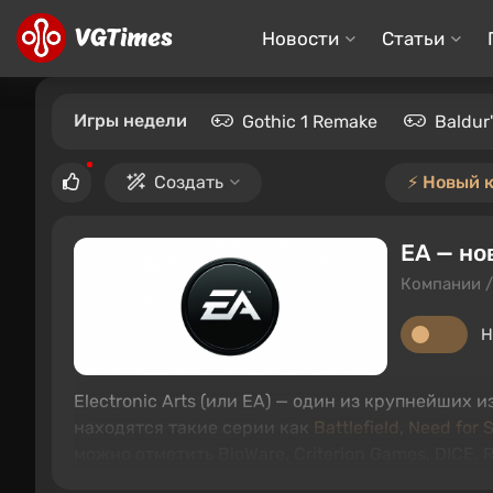
Новости
Статьи
Игры недели
Gothic 1 Remake
Baldur
Создать
⚡️ Новый 
EA — но
Компании /
Н
Electronic Arts (или EA) — один из крупнейших
находятся такие серии как
Battlefield
,
Need for 
можно отметить BioWare, Criterion Games, DICE,