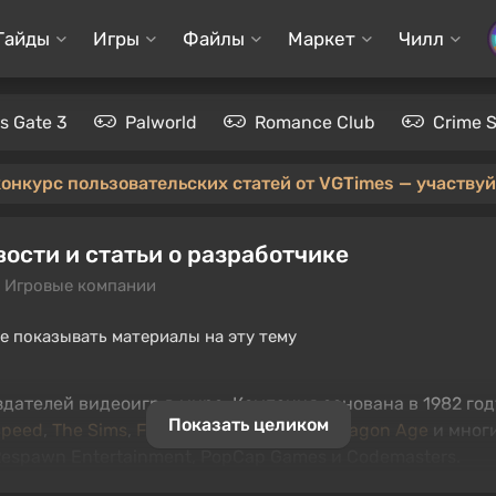
Гайды
Игры
Файлы
Маркет
Чилл
's Gate 3
Palworld
Romance Club
Crime 
конкурс пользовательских статей от VGTimes — участвуйт
вости и статьи о разработчике
 Игровые компании
е показывать материалы на эту тему
 издателей видеоигр в мире. Компания основана в 1982 г
Показать целиком
Speed
,
The Sims
,
FIFA
,
UFC
,
Mass Effect
,
Dragon Age
и многи
 Respawn Entertainment, PopCap Games и Codemasters.