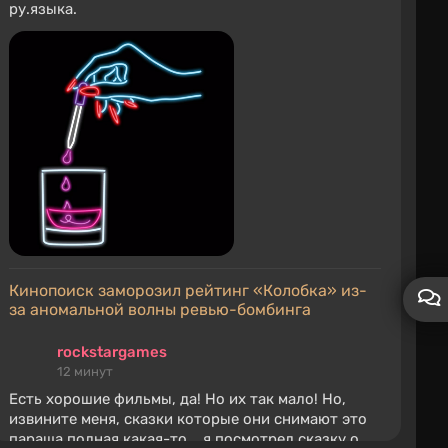
ру.языка.
Кинопоиск заморозил рейтинг «Колобка» из-
за аномальной волны ревью-бомбинга
rockstargames
12 минут
Есть хорошие фильмы, да! Но их так мало! Но,
извините меня, сказки которые они снимают это
параша полная какая-то....я посмотрел сказку о