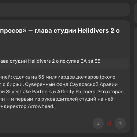
росов» — глава студии Helldivers 2 о
анией: сделка на 55 миллиардов долларов (около
ёл с биржи. Суверенный фонд Саудовской Аравии
Silver Lake Partners и Affinity Partners. Это вторая
ии — и первым из руководителей студий на неё
ендиректор Arrowhead.
-3