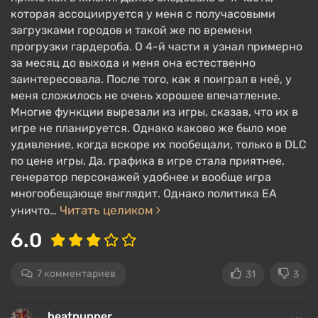
спортзал, пикник, рыбалка, посещение музея или
которая ассоциируется у меня с получасовыми
загрузками городов и такой же по времени
библиотеки, поход в бар или ночной клуб с
прогрузки гардероба. О 4-й части я узнал примерно
друзьями.
за месяц до выхода и меня она естественно
Миры разделены на районы, между которыми
заинтересовала. После того, как я поиграл в неё, у
приходится ждать загрузки, но пространство
меня сложилось не очень хорошее впечатление.
Многие функции вырезали из игры, сказав, что их в
внутри лучше открыто для исследования и более
игре не планируется. Однако каково же было мое
населено, чем в
The Sims 3
. Персонажей можно
удивление, когда вскоре их пообещали, только в DLC
раскидать по мирам, а потом переключаться
по цене игры. Да, графика в игре стала приятнее,
между ними, при этом они будут там, где их
генератор персонажей удобнее и вообще игра
оставили.
многообещающе выглядит. Однако политика EA
Читать целиком
уничто…
Развитие персонажа
6.0
7 комментариев
31
3
beatnupper