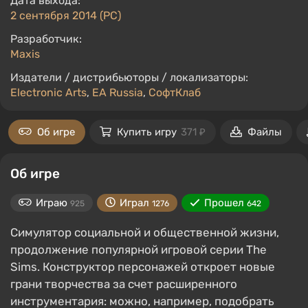
Дата выхода:
2 сентября 2014 (PC)
Разработчик:
Maxis
Издатели / дистрибьюторы / локализаторы:
Electronic Arts
,
EA Russia
,
СофтКлаб
Об игре
Купить игру
371 ₽
Файлы
Об игре
Играю
Играл
Прошел
925
1276
642
Симулятор социальной и общественной жизни,
продолжение популярной игровой серии The
Sims. Конструктор персонажей откроет новые
грани творчества за счет расширенного
инструментария: можно, например, подобрать