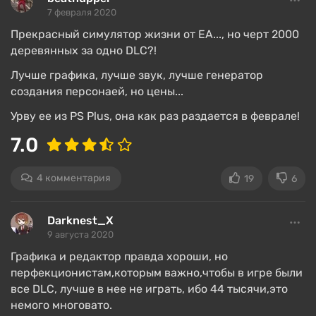
7 февраля 2020
Прекрасный симулятор жизни от EA..., но черт 2000
деревянных за одно DLC?!
Лучше графика, лучше звук, лучше генератор
создания персонаей, но цены...
Урву ее из PS Plus, она как раз раздается в феврале!
Выдуманный мир населен симами —
7.0
компьютерными человечками, обладающими
почти что полноценной личностью, что
достигается многокомпонентной ролевой
4 комментария
19
6
системой.
Darknest_X
В игре 6 основных групп навыков: точные науки,
9 августа 2020
хобби, общение, творчество, кулинария, спорт, а
Графика и редактор правда хороши, но
каждое умение в группе имеет 10 ступеней
перфекционистам,которым важно,чтобы в игре были
развития. Ряд навыков можно задать при
все DLC, лучше в нее не играть, ибо 44 тысячи,это
создании персонажа, другие открыть в игре.
немого многовато.
Навыки улучшаются при их использовании, т.е.