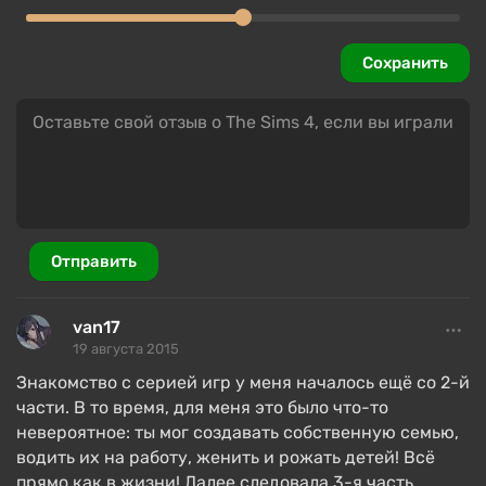
Сохранить
В Sims 4 нет единого открытого пространства,
вместо этого большой набор карт (миров) в
формате: мегаполис, небольшой город,
малоэтажный пригород, сельская местность,
Отправить
курорт, дикие территории. Помимо ландшафта,
уникальными их делает широкий набор биомов:
van17
пустыни и леса, саванна и тропики, а также
19 августа 2015
система времен года и архитектура зданий.
Знакомство с серией игр у меня началось ещё со 2-й
Так, в мегаполисе много высоток и пентхаусов, а
части. В то время, для меня это было что-то
на тропическом острове игрока ждут хижины
невероятное: ты мог создавать собственную семью,
местного племени и виллы богачей. Стало гораздо
водить их на работу, женить и рожать детей! Всё
больше зон для развлечений: отдых на природе,
прямо как в жизни! Далее следовала 3-я часть,