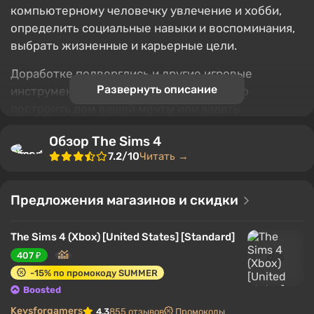
компьютерному человечку увлечение и хобби,
определить социальные навыки и воспоминания,
выбрать жизненные и карьерные цели.
Доработке подверглись и другие игровые
Развернуть описание
инструменты: теперь с легкостью можно
построить дом вашей мечты или задать
персонажу программу действий на день. В игре
Обзор The Sims 4
существенно улучшили анимацию, человечки
7.2/10
Читать →
двигаются и действуют более плавно и
естественно. Также они намного ярче выражают
свои эмоции, на что влияют различные случайные
Предложения магазинов и скидки
события по ходу дня и даже одежда.
The Sims 4 (Xbox) [United States] [Standard]
Содержание
407 ₽
Геймплей
-15% по промокоду SUMMER
Игровой мир
Boosted
Развитие персонажа
Keysforgamers
4.3
855 отзывов
Промокоды