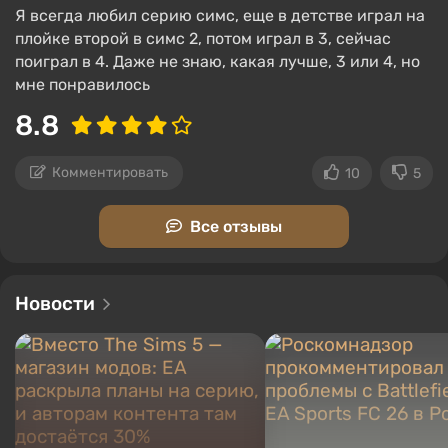
рабочим процессом сима, выполняет уникальные
Я всегда любил серию симс, еще в детстве играл на
квесты и может принимать различные решения,
плойке второй в симс 2, потом играл в 3, сейчас
влияющие на карьеру персонажа.
поиграл в 4. Даже не знаю, какая лучше, 3 или 4, но
мне понравилось
Черты характера (разделены на 5 групп) и
жизненные цели (20 категорий) — важная часть
8.8
«личности» сима. Первые добавляют уникальные
предпочтения, ответы в диалогах, действия и
Комментировать
10
5
варианты поведения. Вторые являются аналогом
больших желаний, вроде «любить и быть
Все отзывы
любимым» или «построить идеальную семью».
Сюжет и одиночная игра
Новости