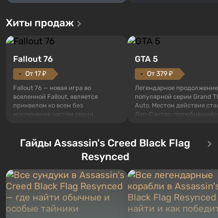
Хиты продаж
Fallout 76
GTA 5
От 17 ₽
От 379 ₽
Fallout 76 — новая игра во
Легендарное продолжение
вселенной Fallout, является
популярной серии Grand T
приквелом ко всем без
Auto. Местом действия ста
исключения частям серии.
Лос-Сантос, полюбившийс
События начинаются с Убежища
Grand Theft Auto: San Andre
76, первого среди построенных.
Впервые игра расскажет 
Оно же, по задумке специалистов
Гайды Assassin's Creed Black Flag
сразу трех персонажей: Ма
Vault-Tec, должно открыться
Тревора и Франклина, меж
Resynced
первым после того, как на
которыми вы сможете
Америку упадут ядерные бомбы.
переключаться в любое вр
Место действия Fallout...
Жанр и...