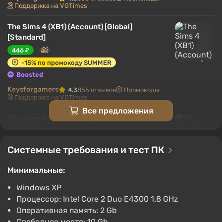
Сюжет и одиночная игра
Поддержка на VGTimes
Важные особенности
The Sims 4 (XB1) (Account) [Global]
[Standard]
Геймплей
446 ₽
-15% по промокоду SUMMER
Boosted
Keysforgamers
4.3
855 отзывов
Промокоды
Поддержка на VGTimes
Все предложения
The Sims 4 (PC) [Global] [Digital Deluxe]
649 ₽
-15% по промокоду SUMMER
Системные требования и тест ПК
Boosted
PC
Минимальные:
Keysforgamers
4.3
855 отзывов
Промокоды
Поддержка на VGTimes
Windows XP
Sims 4 стремится реалистично воплотить
Процессор: Intel Core 2 Duo E4300 1.8 GHz
THE SIMS 4 (PS4) (Account) [Global]
повседневную жизнь в виртуальном мире, со
Оперативная память: 2 Gb
[Standard]
Свободное место: 10 Gb