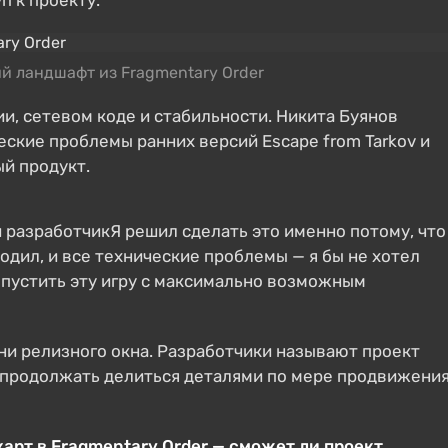
п к проекту.
 ландшафт из Fragmentary Order
и, сетевом коде и стабильности. Никита Буянов
еские проблемы ранних версий Escape from Tarkov и
й продукт.
й разработчикЯ решил сделать это именно потому, что
ходил, и все технические проблемы — я бы не хотел
ыпустить эту игру с максимально возможным
, ни релизного окна. Разработчики называют проект
 продолжать делиться деталями по мере продвижени
арт в Fragmentary Order — сможет ли проект