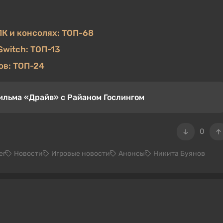
ПК и консолях: ТОП-68
Switch: ТОП-13
ов: ТОП-24
 фильма «Драйв» с Райаном Гослингом
0
er
Новости
Игровые новости
Анонсы
Никита Буянов