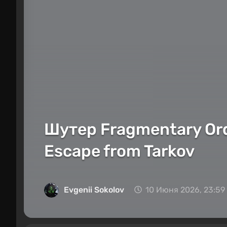
Шутер Fragmentary Ord
Escape from Tarkov
Evgenii Sokolov
10 Июня 2026, 23:59