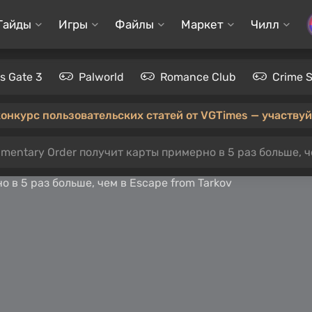
Гайды
Игры
Файлы
Маркет
Чилл
's Gate 3
Palworld
Romance Club
Crime 
конкурс пользовательских статей от VGTimes — участвуйт
mentary Order получит карты примерно в 5 раз больше, ч