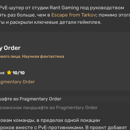
PvE‑шутер от студии Rant Gaming под руководством
ть раз больше, чем в
Escape from Tarkov
; помимо этог
ы и раскрыли ключевые детали геймплея.
y Order
рвого лица
,
Научная фантастика
ия
10/10
agmentary Order
ианском ландшафте во Fragmentary Order
словам команды, в пределах одной локации
роков вместе с PvE‑противниками. В проект добавят