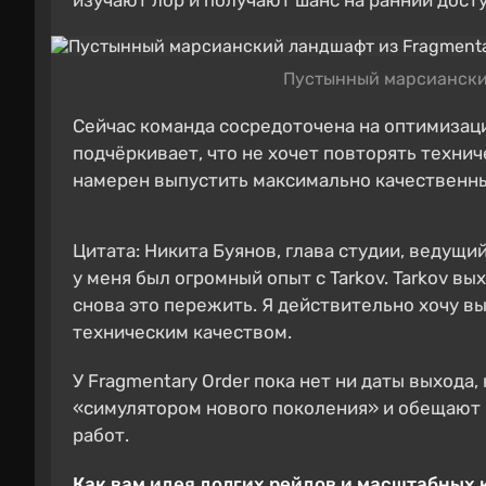
изучают лор и получают шанс на ранний досту
Пустынный марсианский
Сейчас команда сосредоточена на оптимизаци
подчёркивает, что не хочет повторять технич
намерен выпустить максимально качественны
Цитата: Никита Буянов, глава студии, ведущи
у меня был огромный опыт с Tarkov. Tarkov вы
снова это пережить. Я действительно хочу в
техническим качеством.
У Fragmentary Order пока нет ни даты выхода
«симулятором нового поколения» и обещают
работ.
Как вам идея долгих рейдов и масштабных к