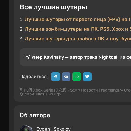
Все лучшие шутеры
Лучшие шутеры от первого лица (FPS) на 
Лучшие зомби-шутеры на ПК, PS5, Xbox и 
Лучшие шутеры для слабого ПК и ноутбук
🫡 Умер Kavinsky — автор трека Nightcall из
Поделиться:
PC
Xbox Series X/S
PS5
Новости Fragmentary Ord
скриншоты из игр
Об авторе
Evgenii Sokolov