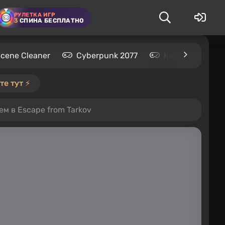
РУЛЕТКА ИГР
3
СПИНА БЕСПЛАТНО
Scene Cleaner
Cyberpunk 2077
Kingdom Come: 
е тут ⚡️
ем в Escape from Tarkov