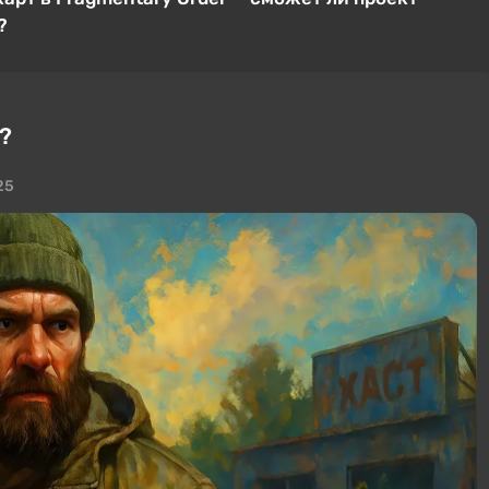
?
v?
25