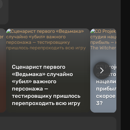
Сценарист первого
CD Projekt 
«Ведьмака» случайно
фанатов: ст
«убил» важного
нацелилась
персонажа —
прибыль — н
тестировщику пришлось
скорое DLC 
перепроходить всю игру
3?