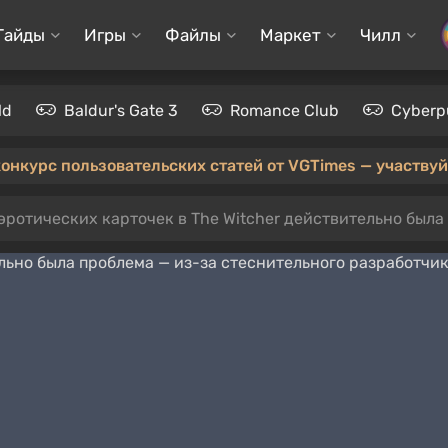
Гайды
Игры
Файлы
Маркет
Чилл
ld
Baldur's Gate 3
Romance Club
Cyberp
конкурс пользовательских статей от VGTimes — участвуйт
 эротических карточек в The Witcher действительно была