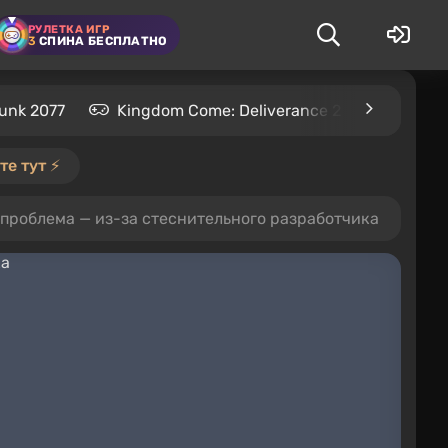
РУЛЕТКА ИГР
3
СПИНА БЕСПЛАТНО
unk 2077
Kingdom Come: Deliverance 2
S.T.A.L
е тут ⚡️
 проблема — из-за стеснительного разработчика