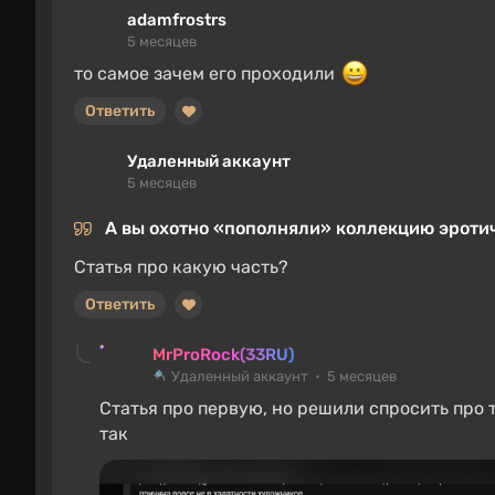
adamfrostrs
5 месяцев
то самое зачем его проходили
Ответить
Удаленный аккаунт
5 месяцев
А вы охотно «пополняли» коллекцию эротиче
Статья про какую часть?
Ответить
MrProRock(33RU)
Удаленный аккаунт
5 месяцев
Статья про первую, но решили спросить про т
так