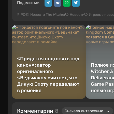
Поделиться:
PC
Новости The Witcher
Новости
Игровые ново
«Придётся подгонять под
канон»: автор
Полное и
оригинального
Witcher 3
«Ведьмака» считает, что
Deliveran
Дикую Охоту переделают
Game Pas
в ремейке
новые иг
Комментарии
8