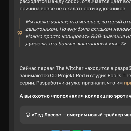
расходятся между собой: отличается цвет вол
причина вовсе не в халатности художников.
Мы позже узнали, что человек, который от
дальтоником. Но ему было слишком неловко
Можно просто копировать RGB‑значения ил
думаешь, это больше каштановый или…?»
Сейчас первая The Witcher находится в разр
занимаются CD Projekt Red и студия Fool's T
серии. Разработчики уже признали, что им
пр
А вы охотно «пополняли» коллекцию эротич
😮 «Тед Лассо» — смотрим новый трейлер че