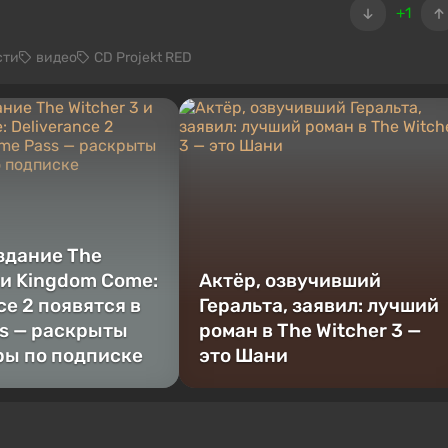
+1
сти
видео
CD Projekt RED
здание The
 и Kingdom Come:
Актёр, озвучивший
ce 2 появятся в
Геральта, заявил: лучший
s — раскрыты
роман в The Witcher 3 —
ры по подписке
это Шани