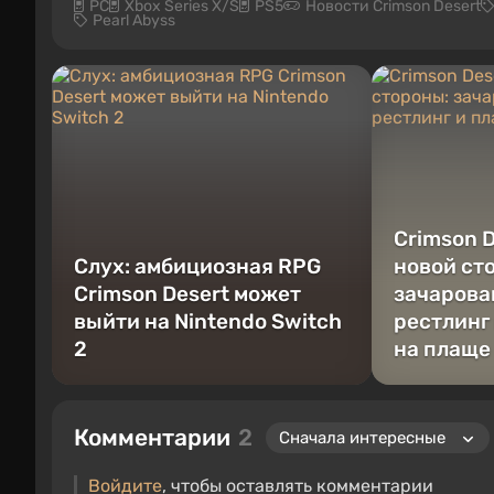
PC
Xbox Series X/S
PS5
Новости Crimson Desert
Pearl Abyss
Crimson D
Слух: амбициозная RPG
новой ст
Crimson Desert может
зачарова
выйти на Nintendo Switch
рестлинг
2
на плаще
Комментарии
2
Войдите
, чтобы оставлять комментарии