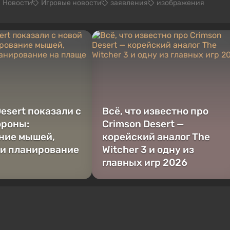
Новости
Игровые новости
заявления
изображения
esert показали с
Всё, что известно про
ороны:
Crimson Desert —
ние мышей,
корейский аналог The
 и планирование
Witcher 3 и одну из
главных игр 2026