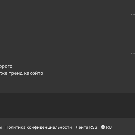
орого
 уже тренд какойто
ы
Политика конфиденциальности
Лента RSS
RU