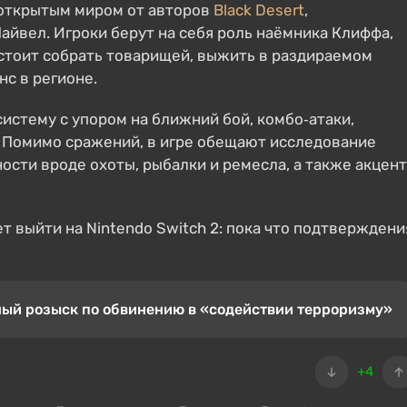
с открытым миром от авторов
Black Desert
,
йвел. Игроки берут на себя роль наёмника Клиффа,
дстоит собрать товарищей, выжить в раздираемом
нс в регионе.
истему с упором на ближний бой, комбо‑атаки,
. Помимо сражений, в игре обещают исследование
ости вроде охоты, рыбалки и ремесла, а также акцент
ет выйти на Nintendo Switch 2: пока что подтверждени
ный розыск по обвинению в «содействии терроризму»
+4