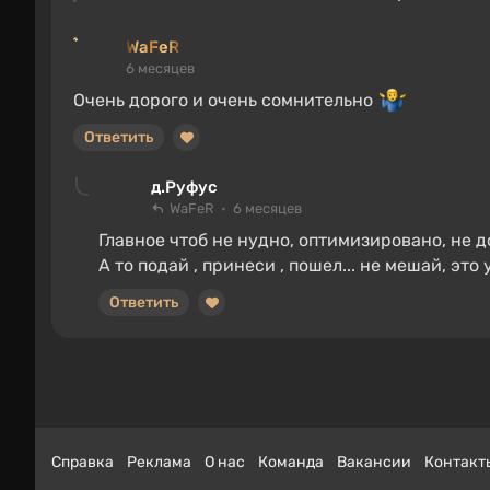
WaFeR
6 месяцев
Очень дорого и очень сомнительно
Ответить
д.Руфус
WaFeR
6 месяцев
Главное чтоб не нудно, оптимизировано, не д
А то подай , принеси , пошел... не мешай, это
Ответить
Справка
Реклама
О нас
Команда
Вакансии
Контакт