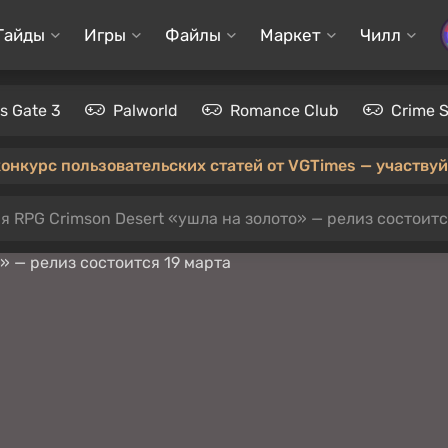
Гайды
Игры
Файлы
Маркет
Чилл
's Gate 3
Palworld
Romance Club
Crime 
конкурс пользовательских статей от VGTimes — участвуйт
 RPG Crimson Desert «ушла на золото» — релиз состоитс