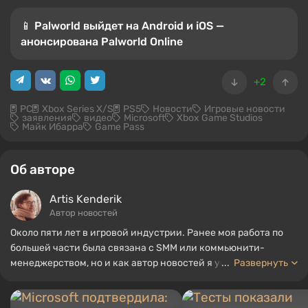
📱 Palworld выйдет на Android и iOS —
анонсирована Palworld Online
+2
PC
Xbox Series X/S
PS5
Новости
Игровые новости
заявления
видео
Microsoft
Xbox Game Studios
Майк Ибарра
Game Pass
Об авторе
Artis Kenderik
Автор новостей
Около пяти лет в игровой индустрии. Ранее моя работа по
большей части была связана с SMM или коммьюнити-
менеджерством, но и как автор новостей я успел
...
Развернуть
поработать, собирая гайды и топы для портала WePlay.