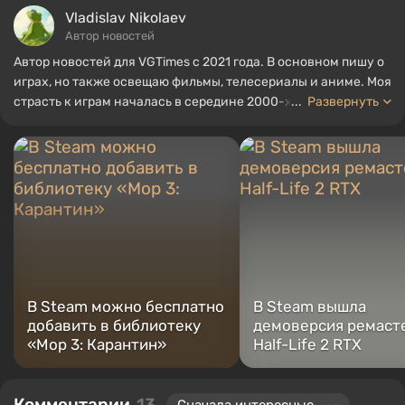
Vladislav Nikolaev
Автор новостей
Автор новостей для VGTimes с 2021 года. В основном пишу о
играх, но также освещаю фильмы, телесериалы и аниме. Моя
страсть к играм началась в середине 2000-х. Я в основном
...
Развернуть
играю на ПК, и особенно люблю RPG и шутеры. Некоторые из
моих любимых игр всех времен включают Fallout, Borderlands
и The Witcher.
В Steam можно бесплатно
В Steam вышла
добавить в библиотеку
демоверсия ремаст
«Мор 3: Карантин»
Half-Life 2 RTX
Комментарии
13