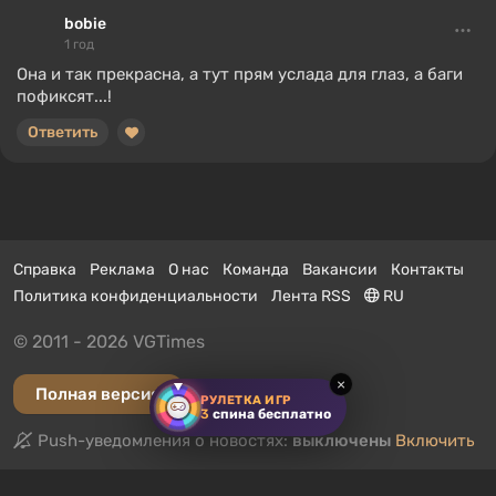
bobie
1 год
Она и так прекрасна, а тут прям услада для глаз, а баги
пофиксят...!
Ответить
Справка
Реклама
О нас
Команда
Вакансии
Контакты
Политика конфиденциальности
Лента RSS
RU
© 2011 - 2026 VGTimes
×
Полная версия
РУЛЕТКА ИГР
3
спина бесплатно
Push-уведомления о новостях:
выключены
Включить