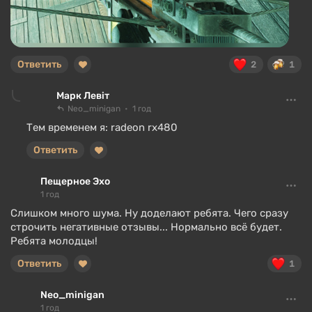
Ответить
2
1
Марк Левіт
Neo_minigan
1 год
Тем временем я: radeon rx480
Ответить
Пещерное Эхо
1 год
Слишком много шума. Ну доделают ребята. Чего сразу
строчить негативные отзывы... Нормально всё будет.
Ребята молодцы!
Ответить
1
Neo_minigan
1 год