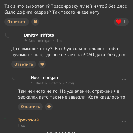
Так а что вы хотели? Трассировку лучей и чтоб без длсс
было дофига кадров? Так такого нигде нету.
Ответить
1
Dmitry Triffoto
Neo_minigan
1 год
Да в смысле, нету?! Вот буквально недавно гта5 с
лучами вышла, где всё летает на 3060 даже без длсс
Ответить
Neo_minigan
Dmitry Triffoto
1 год
Там немного не то. На удивление, отражения в
зеркалах авто так и не завезли. Хотя казалось то..
Ответить
Прохожий
1 год