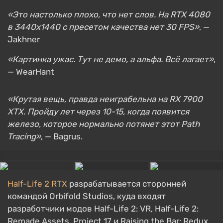
«Это настолько плохо, что нет слов. На RTX 4080
в 3440х1440 с пресетом качества нет 30 FPS»
, —
Jakhner
«Картинка ужас. Тут не демо, а альфа. Всё лагает»
,
— WearHant
«Крутая вещь, правда неиграбельна на RX 7900
XTX. Пройду лет через 10-15, когда появится
железо, которое нормально потянет этот Path
Tracing»
, — Bagrus.
Half-Life 2 RTX
разрабатывается сторонней
командой Orbifold Studios, куда входят
разработчики модов Half-Life 2: VR, Half-Life 2:
Remade Assets, Project 17 и Raising the Bar: Redux.