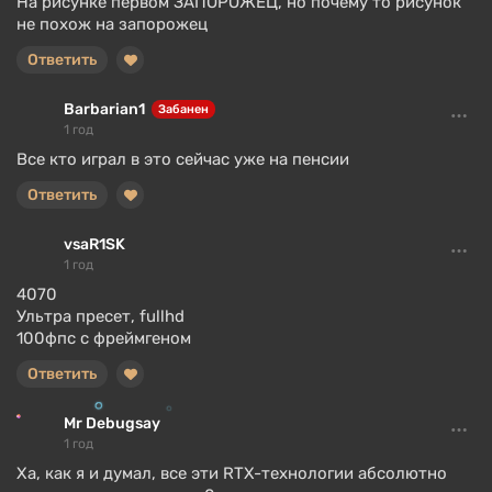
На рисунке первом ЗАПОРОЖЕЦ, но почему то рисунок
не похож на запорожец
Ответить
Barbarian1
Забанен
1 год
Все кто играл в это сейчас уже на пенсии
Ответить
vsaR1SK
1 год
4070
Ультра пресет, fullhd
100фпс с фреймгеном
Ответить
Mr Debugsay
1 год
Ха, как я и думал, все эти RTX-технологии абсолютно