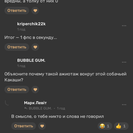
вредны, а толку от них 0
Ответить
kriperchik22k
1 год
Итог — 1 фпс в секунду...
Ответить
BUBBLE GUM.
1 год
Объясните почему такой ажиотаж вокруг этой собачьей
Какаши?
Ответить
Марк Левіт
BUBBLE GUM.
1 год
В смысле, о тебе никто и слова не говорил
Ответить
1
1