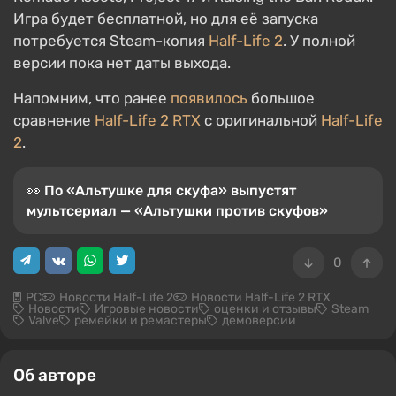
Игра будет бесплатной, но для её запуска
потребуется Steam-копия
Half-Life 2
. У полной
версии пока нет даты выхода.
Напомним, что ранее
появилось
большое
сравнение
Half-Life 2 RTX
с оригинальной
Half-Life
2
.
👀 По «Альтушке для скуфа» выпустят
мультсериал — «Альтушки против скуфов»
0
PC
Новости Half-Life 2
Новости Half-Life 2 RTX
Новости
Игровые новости
оценки и отзывы
Steam
Valve
ремейки и ремастеры
демоверсии
Об авторе