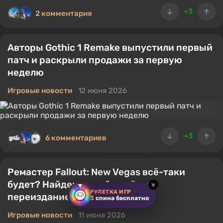
+3
2 комментария
Авторы Gothic 1 Remake выпустили первый
патч и раскрыли продажи за первую
неделю
Игровые новости
12 июня 2026
+3
6 комментариев
Ремастер Fallout: New Vegas всё-таки
будет? Найден новый намёк на
×
РУЛЕТКА ИГР
переиздание культовой RPG
3
спина бесплатно
Игровые новости
11 июня 2026