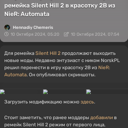
ремейка Silent Hill 2 в красотку 2B из
NieR: Automata
Hennadiy Chemеris
10 Октября 2024, 05:20
10 Октября 2024, 07:54
Для ремейка
Silent Hill 2
продолжают выходить
новые моды. Недавно энтузиаст с ником NorskPL
решил перенести в игру красотку 2B из
NieR:
Automata
. Он опубликовал скриншоты.
Загрузить модификацию можно
здесь
.
Стоит заметить, что ранее моддеры
добавили
в
ремейк Silent Hill 2 режим от первого лица,