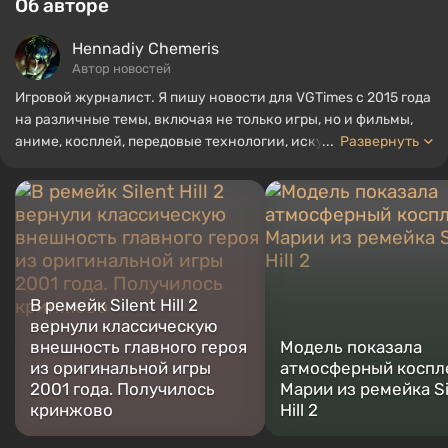
Об авторе
Hennadiy Chemеris
Автор новостей
Игровой журналист. Я пишу новости для VGTimes с 2015 года
на различные темы, включая не только игры, но и фильмы,
аниме, косплей, передовые технологии, искусственный
...
Развернуть
интеллект, мемы и социальные сети. Я также автор
нескольких обзоров, топов, компиляций и других статей,
связанных с видеоиграми. Я собираю различные игровые
сувениры, включая фигурки, постеры, старые консоли и
многое другое. У меня есть живой интерес к ретро-играм. Я
играю с начала 2000-х на PC и консолях.
В ремейк Silent Hill 2
вернули классическую
внешность главного героя
Модель показала
из оригинальной игры
атмосферный коспл
2001 года. Получилось
Марии из ремейка Si
кринжово
Hill 2