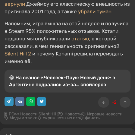
вернули
Джеймсу его классическую внешность из
оригинала 2001 года, а также
убрали туман
.
Напомним, игра вышла на этой неделе и получила
в Steam 95% положительных отзывов. Кстати,
недавно мы опубликовали
статью
, в которой
рассказали, в чем гениальность оригинальной
Silent Hill 2
и почему Konami решила переиздать
именно её.
😁 На сеансе «Человек-Паук: Новый день» в
Аргентине подрались из-за… спойлеров
-2
PC
Новости Silent Hill 2
Новости
Игровые новости
Моды и твики
скриншоты из игр
фанаты