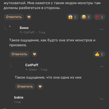
жутковатый. Мне кажется с таким модом монстры там
должны разбегаться в стороны.
Ответить
1
5
1
Бимо
CatPaff
1 год
Такое ощущение, как будто она этих монстров и
призвала.
Ответить
1
CatPaff
Бимо
1 год
Такое ощущение, что она одна из них
Ответить
bobie
1 год