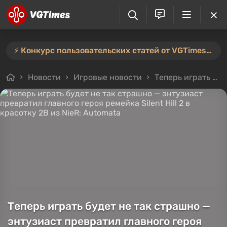
⚡️ Конкурс пользовательских статей от VGTimes продлён — участвуйте тут ⚡️
Новости
Игровые новости
Теперь играть будет не так страшно — энтузиаст превратил главного героя ремейка Silent Hill 2 в красотку 2B из NieR: Automata
Теперь играть будет не так страшно —
энтузиаст превратил главного героя