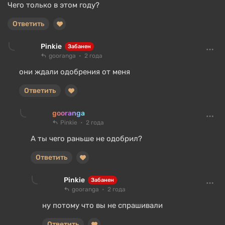
Чего только в этом году?
Ответить
Pinkie
Забанен
gooranga
2 года
они ждали одобрения от меня
Ответить
gooranga
Pinkie
2 года
А ты чего раньше не одобрил?
Ответить
Pinkie
Забанен
gooranga
2 года
ну потому что вы не спрашивали
Ответить