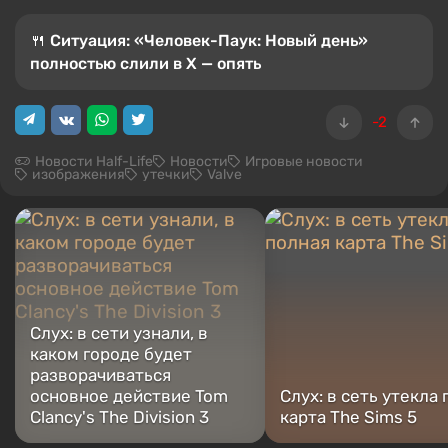
🍴 Ситуация: «Человек-Паук: Новый день»
полностью слили в X — опять
-2
Новости Half-Life
Новости
Игровые новости
изображения
утечки
Valve
Слух: в сети узнали, в
каком городе будет
разворачиваться
основное действие Tom
Слух: в сеть утекла
Clancy's The Division 3
карта The Sims 5