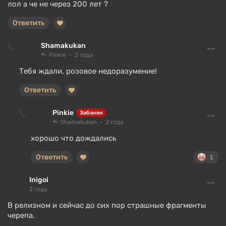
лол а че не через 200 лет ?
Ответить
Shamakukan
Pinkie
2 года
Тебя ждали, розовое недоразумение!
Ответить
Pinkie
Забанен
Shamakukan
2 года
хорошо что дождались
Ответить
1
Inigoi
2 года
В релизном и сейчас до сих пор страшные фрагменты
черепа.