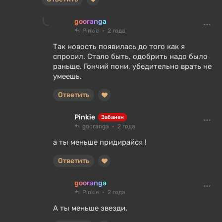
gooranga
Pinkie
2 года
Так новость появилась до того как я
спросил. Стало быть, одобрить надо было
раньше. Гончий пони, убедительно врать не
умеешь.
Ответить
Pinkie
Забанен
gooranga
2 года
а ты меньше придирайся !
Ответить
gooranga
Pinkie
2 года
А ты меньше звезди.