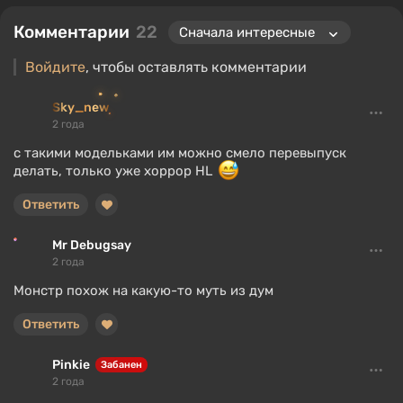
Комментарии
22
Войдите
, чтобы оставлять комментарии
Sky_new
2 года
с такими модельками им можно смело перевыпуск
делать, только уже хоррор HL
Ответить
Mr Debugsay
2 года
Монстр похож на какую-то муть из дум
Ответить
Pinkie
Забанен
2 года