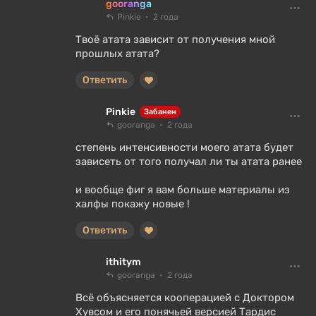
gooranga
Pinkie
2 года
Твоё атата зависит от получения мной
прошлых атата?
Ответить
Pinkie
Забанен
gooranga
2 года
степень интенсивности моего атата будет
зависеть от того получал ли ты атата ранее
и вообще фиг я вам больше материалы из
халфы покажу новые !
Ответить
ithitym
gooranga
2 года
Всё объясняется кооперацией с Доктором
Хувсом и его понячьей версией Тардис