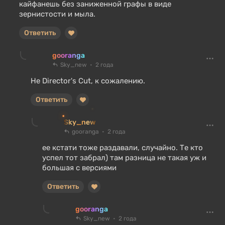
кайфанешь без заниженной графы в виде
зернистости и мыла.
Ответить
gooranga
Sky_new
2 года
Не Director's Cut, к сожалению.
Ответить
Sky_new
gooranga
2 года
ее кстати тоже раздавали, случайно. Те кто
успел тот забрал) там разница не такая уж и
большая с версиями
Ответить
gooranga
Sky_new
2 года