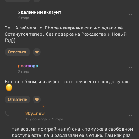
Удаленный аккаунт
2 года
Эх... А геймеры с IPhone наверняка сильно ждали её...
Останутся теперь без подарка на Рождество и Новый
Год))
Ответить
gooranga
2 года
Вот же облом, я и айфон тоже неизвестно когда куплю.
Ответить
Sky_new
gooranga
2 года
так возьми поиграй на пк) она к тому же в свободном
доступе есть, да и раздавали ее в епике. Там как раз