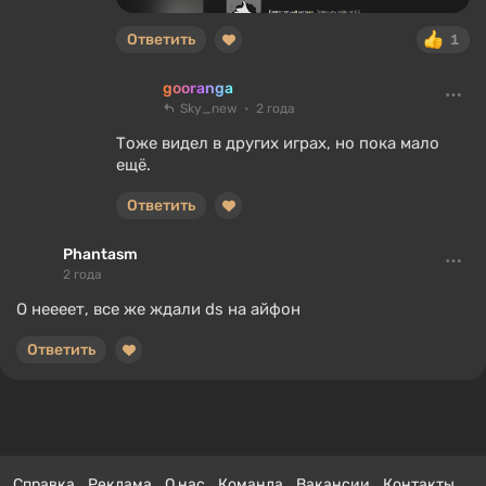
Ответить
1
gooranga
Sky_new
2 года
Тоже видел в других играх, но пока мало
ещё.
Ответить
Phantasm
2 года
О неееет, все же ждали ds на айфон
Ответить
Справка
Реклама
О нас
Команда
Вакансии
Контакты