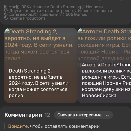
Mac
iOS
Новости Death Stranding
Новости
Другие новости - околоигровое
Игровые новости
даты выхода
заявления
505 Games
Kojima Productions
Авторы Death Stran
Death Stranding 2,
выложили ролики к
вероятно, не выйдет в
рождения игры. Ест
2024 году. В сети узнали,
поющий Норман Рид
когда может состояться
косплей девушки из
релиз
Новосибирска
Комментарии
12
Войдите
, чтобы оставлять комментарии