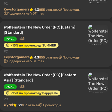
PC
Keysforgamers
4.3
855 отзывов
Промокоды
Поддержка на VGTimes
Wolfenstein The New Order (PC) [Latam]
[Standard]
723 ₽
-15% по промокоду SUMMER
PC
Keysforgamers
4.3
855 отзывов
Промокоды
Поддержка на VGTimes
Wolfenstein The New Order (PC) [Eastern
Asia] [Standard]
769 ₽
-15% по промокоду happysale
PC
Wyrel
3.1
103 отзыва
Промокоды