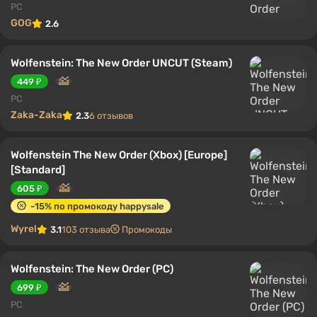
PC
GOG
2.6
Wolfenstein: The New Order UNCUT (Steam)
449 ₽
PC
Zaka-Zaka
2.3
6 отзывов
Wolfenstein The New Order (Xbox) [Europe]
[Standard]
605 ₽
-15% по промокоду happysale
Wyrel
3.1
103 отзыва
Промокоды
Wolfenstein: The New Order (PC)
699 ₽
PC