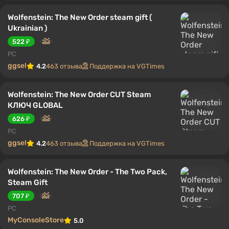
Wolfenstein: The New Order steam gift (
Ukrainian )
522 ₽
PC
ggsel
4.2
463 отзыва
Поддержка на VGTimes
Wolfenstein: The New Order CUT Steam
КЛЮЧ GLOBAL
626 ₽
PC
ggsel
4.2
463 отзыва
Поддержка на VGTimes
Wolfenstein: The New Order - The Two Pack,
Steam Gift
707 ₽
PC
MyConsoleStore
5.0