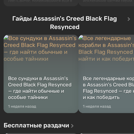
Лос-Сантос, полюбившийся ещё в
исключения частям серии.
Grand Theft Auto: San Andreas .
События начинаются с Уб
Впервые игра расскажет историю
76, первого среди построе
сразу трех персонажей: Майкла,
Гайды Assassin's Creed Black Flag
Оно же, по задумке специа
Тревора и Франклина, между
Vault-Tec, должно открыть
Resynced
которыми вы сможете
первым после того, как на
переключаться в любое время.
Америку упадут ядерные б
Жанр и...
Место действия Fallout...
Все сундуки в Assassin's
Все легендарные ко
Creed Black Flag Resynced
в Assassin's Creed Bl
— где найти обычные и
Flag Resynced — где
особые тайники
и как победить
1 неделя назад
1 неделя назад
Бесплатные раздачи