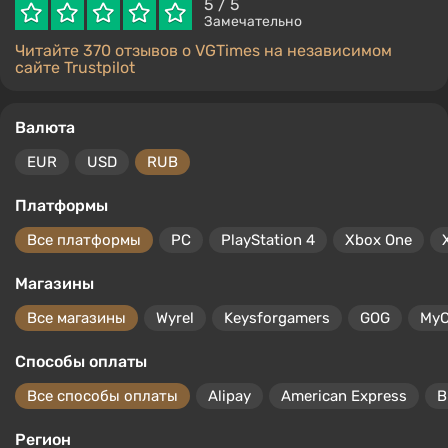
5
/ 5
Замечательно
Читайте 370 отзывов о VGTimes на независимом
сайте Trustpilot
Валюта
EUR
USD
RUB
Платформы
Все платформы
PC
PlayStation 4
Xbox One
Магазины
Все магазины
Wyrel
Keysforgamers
GOG
MyC
Способы оплаты
Все способы оплаты
Alipay
American Express
B
Регион