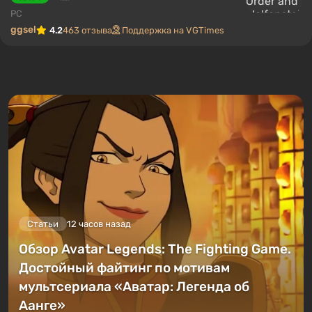
PC
ggsel
4.2
463 отзыва
Поддержка на VGTimes
Статьи
12 часов назад
Обзор Avatar Legends: The Fighting Game.
Достойный файтинг по мотивам
мультсериала «Аватар: Легенда об
Аанге»