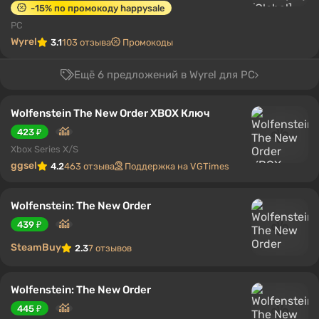
-15% по промокоду happysale
PC
Wyrel
3.1
103 отзыва
Промокоды
Ещё 6 предложений в Wyrel для PC
Wolfenstein The New Order XBOX Ключ
423 ₽
Xbox Series X/S
ggsel
4.2
463 отзыва
Поддержка на VGTimes
Wolfenstein: The New Order
439 ₽
SteamBuy
2.3
7 отзывов
Wolfenstein: The New Order
445 ₽