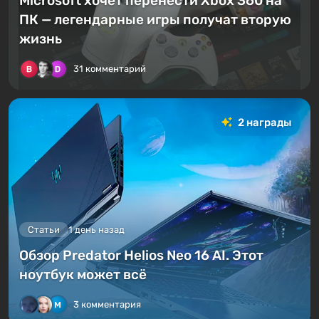
Microsoft хочет перенести Xbox 360 на
ПК — легендарные игры получат вторую
жизнь
31 комментарий
2 награды
Статьи
1 день назад
Обзор Predator Helios Neo 16 AI. Этот
ноутбук может всё
3 комментария