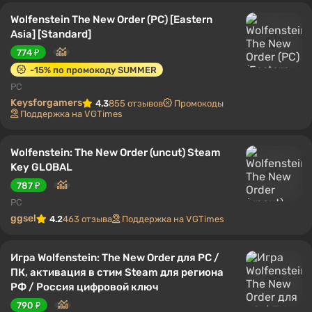
Wolfenstein The New Order (PC) [Eastern
Asia] [Standard]
774 ₽
-15% по промокоду SUMMER
PC
Keysforgamers
4.3
855 отзывов
Промокоды
Поддержка на VGTimes
Wolfenstein: The New Order (uncut) Steam
Key GLOBAL
787 ₽
PC
ggsel
4.2
463 отзыва
Поддержка на VGTimes
Игра Wolfenstein: The New Order для PC /
ПК, активация в стим Steam для региона
РФ / Россия цифровой ключ
790 ₽