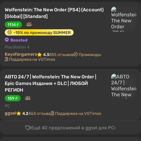
Wolfenstein: The New Order (PS4) (Account)
[Global] [Standard]
1114 ₽
-15% по промокоду SUMMER
Boosted
PlayStation 4
Keysforgamers
4.3
855 отзывов
Промокоды
Поддержка на VGTimes
АВТО 24/7 | Wolfenstein: The New Order |
Epic Games Издания + DLC | ЛЮБОЙ
РЕГИОН
159 ₽
PC
ggsel
4.2
463 отзыва
Поддержка на VGTimes
Ещё 40 предложений в ggsel для PC