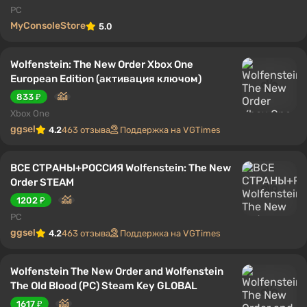
PC
MyConsoleStore
5.0
Wolfenstein: The New Order Xbox One
European Edition (активация ключом)
833 ₽
Xbox One
ggsel
4.2
463 отзыва
Поддержка на VGTimes
ВСЕ СТРАНЫ+РОССИЯ Wolfenstein: The New
Order STEAM
1202 ₽
PC
ggsel
4.2
463 отзыва
Поддержка на VGTimes
Wolfenstein The New Order and Wolfenstein
The Old Blood (PC) Steam Key GLOBAL
1617 ₽