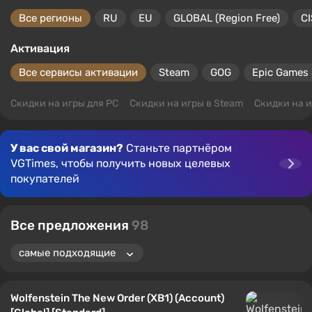
Все регионы
RU
EU
GLOBAL (Region Free)
CI
Активация
Все сервисы активации
Steam
GOG
Epic Games 
Скидки на игры для PC
Скидки на игры в Steam
Скидки на и
У вас свой магазин?
Станьте партнёром
VGTimes, чтобы получить новых целевых
покупателей
Все предложения
98
Wolfenstein The New Order (XB1) (Account)