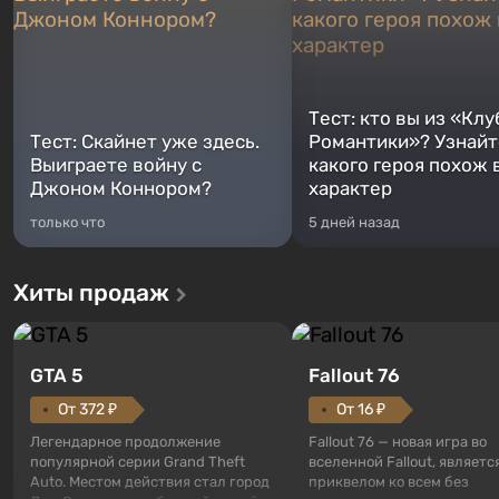
Тест: кто вы из «Клу
Тест: Скайнет уже здесь.
Романтики»? Узнайте
Выиграете войну с
какого героя похож 
Джоном Коннором?
характер
только что
5 дней назад
Хиты продаж
GTA 5
Fallout 76
От 372 ₽
От 16 ₽
Легендарное продолжение
Fallout 76 — новая игра во
популярной серии Grand Theft
вселенной Fallout, являетс
Auto. Местом действия стал город
приквелом ко всем без