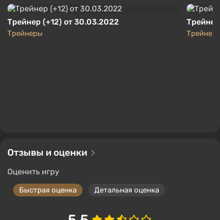
866 ₽
хочется нельзя. Большинство зданий — простые
-15% по промокоду SUMMER
коробки. Хитрецов на дронах притормозят
Трейнер (+12) от 30.03.2022
Трейнер (
Boosted
невидимые стены.
Трейнеры
Трейнер
PC
Каждый район Лондона обладает своим
Keysforgamers
4.3
855 отзывов
Промокоды
Поддержка на VGTimes
уникальным антуражем, культурными
особенностями и жителями. В одном больше
бизнесменов, в другом IT-специалистов, в
третьем живет рабочий класс и так далее.
Систему симуляции жизни улучшили. NPC не
просто живут по графику, а ходят по разным
делам, отдыхают в клубах и парках, находят
друзей и наживают врагов, обмениваются
Отзывы и оценки
информацией.
Оценить игру
Геймплей
Быстрая оценка
Детальная оценка
5.5