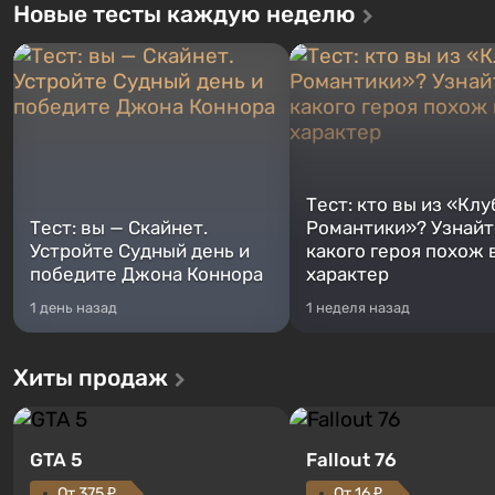
Новые тесты каждую неделю
города, чтобы их выгрузить. Другие игроки его
преследовали.
Получив 5 сезонов контента, поддержка
мультиплеера была
прекращена
в начале 2022
года.
Тест: кто вы из «Клу
Интересные особенности:
Тест: вы — Скайнет.
Романтики»? Узнайте
Устройте Судный день и
какого героя похож 
победите Джона Коннора
характер
1 день назад
1 неделя назад
Хиты продаж
GTA 5
Fallout 76
От 375 ₽
От 16 ₽