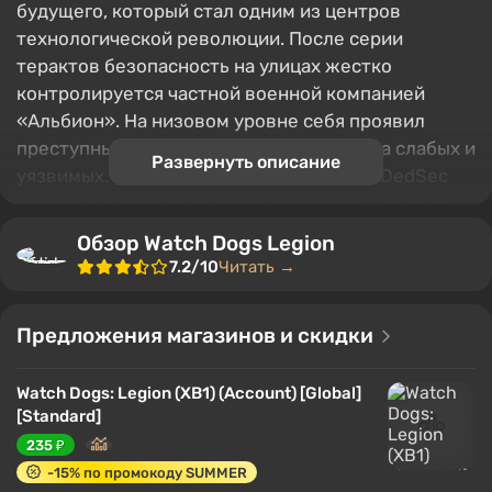
будущего, который стал одним из центров
технологической революции. После серии
терактов безопасность на улицах жестко
контролируется частной военной компанией
«Альбион». На низовом уровне себя проявил
преступный синдикат, начавший охоту на слабых и
Развернуть описание
уязвимых. Лишь хакерская группировка DedSec
способна бороться за справедливость и свободу,
а судьба Лондона теперь в руках игрока.
Обзор Watch Dogs Legion
7.2/10
Читать →
Содержание
Игровой мир
Предложения магазинов и скидки
Геймплей
Сюжет и персонажи
Watch Dogs: Legion (XB1) (Account) [Global]
Одиночная игра
[Standard]
Мультиплеер
235 ₽
Интересные особенности
-15% по промокоду SUMMER