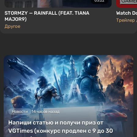
03:22
интерактивной системы общения нет. На фоне
шаблонного основного сюжета выделяется лишь
STORMZY — RAINFALL (FEAT. TIANA
Watch Do
пара-тройка вторичных квестов. Зато всю игру
MAJOR9)
Трейлер 
можно пройти без гринда.
Другое
Одиночная игра
Прохождение стандартно для прошлых игр серии:
выполняем задания на подрыв цифровой
диктатуры, боремся с криминалом, помогаем
простым жителям с их проблемами. Как только
режим в конкретном районе достаточно
ослабнет, появится возможность поднять бунт и
Новости
14 часов назад
откроется освободительная миссия — уникальное
задание и настоящий вызов для игрока.
Напиши статью и получи приз от
VGTimes (конкурс продлен с 9 до 30
Завершив его, сил «Альбиона» на улицах