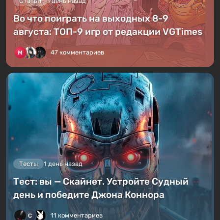
Статьи
1 день назад
Во что поиграть на выходных 8-9
августа: ТОП-9 игр от редакции VGTimes
47 комментариев
Тесты
1 день назад
Тест: вы — Скайнет. Устройте Судный
день и победите Джона Коннора
11 комментариев