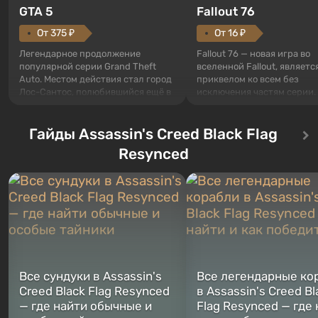
GTA 5
Fallout 76
От 375 ₽
От 16 ₽
Легендарное продолжение
Fallout 76 — новая игра во
популярной серии Grand Theft
вселенной Fallout, являетс
Auto. Местом действия стал город
приквелом ко всем без
Лос-Сантос, полюбившийся ещё в
исключения частям серии.
Grand Theft Auto: San Andreas .
События начинаются с Уб
Впервые игра расскажет историю
76, первого среди построе
сразу трех персонажей: Майкла,
Гайды Assassin's Creed Black Flag
Оно же, по задумке специа
Тревора и Франклина, между
Vault-Tec, должно открыть
Resynced
которыми вы сможете
первым после того, как на
переключаться в любое время.
Америку упадут ядерные б
Жанр и...
Место действия Fallout...
Все сундуки в Assassin's
Все легендарные ко
Creed Black Flag Resynced
в Assassin's Creed Bl
— где найти обычные и
Flag Resynced — где