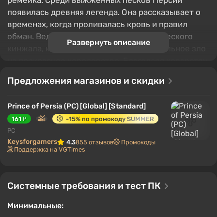
ремейка. Среди выжженных песков Персии
появилась древняя легенда. Она рассказывает о
временах, когда проливалась кровь и правил
обман. Ведомый темными силами магического
Развернуть описание
кинжала, юный Принц выпустил смертельное зло
на прекрасное королевство. Благодаря коварству
очаровательной принцессы и абсолютным силам
Предложения магазинов и скидки
Песков Времени, Принц пускается в трудный путь,
чтобы вернуть проклятые залы Дворца и
Prince of Persia (PC) [Global] [Standard]
восстановить мир на своей земле.
161 ₽
-15% по промокоду SUMMER
PC
Keysforgamers
4.3
855 отзывов
Промокоды
Поддержка на VGTimes
Системные требования и тест ПК
Минимальные: