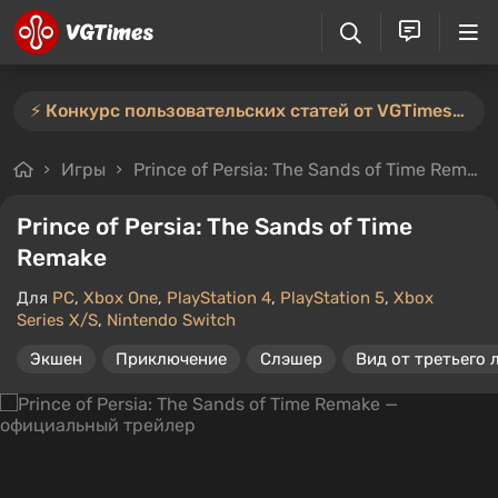
⚡️ Конкурс пользовательских статей от VGTimes продлён — участвуйте тут ⚡️
Игры
Prince of Persia: The Sands of Time Remake
Prince of Persia: The Sands of Time
Remake
Для
PC
,
Xbox One
,
PlayStation 4
,
PlayStation 5
,
Xbox
Series X/S
,
Nintendo Switch
Экшен
Приключение
Слэшер
Вид от третьего 