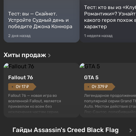
Тест: кто вы из «Клу
Тест: вы — Скайнет.
Романтики»? Узнайте
Устройте Судный день и
какого героя похож 
победите Джона Коннора
характер
2 дня назад
1 неделя назад
Хиты продаж
Fallout 76
GTA 5
От 17 ₽
От 379 ₽
Fallout 76 — новая игра во
Легендарное продолжение
вселенной Fallout, является
популярной серии Grand T
приквелом ко всем без
Auto. Местом действия ста
исключения частям серии.
Лос-Сантос, полюбившийс
События начинаются с Убежища
Grand Theft Auto: San Andre
76, первого среди построенных.
Впервые игра расскажет 
Оно же, по задумке специалистов
Гайды Assassin's Creed Black Flag
сразу трех персонажей: Ма
Vault-Tec, должно открыться
Тревора и Франклина, меж