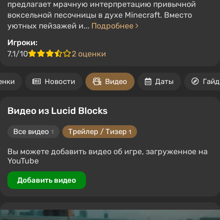
предлагает мрачную интерпретацию привычной
воксельной песочницы в духе Minecraft. Вместо
уютных пейзажей и...
Подробнее
Игроки:
7.1/10
2 оценки
енки
Новости
Видео
Даты
Гай
Видео из Lucid Blocks
Все видео
Трейлер / Тизер
1
1
Вы можете добавить видео об игре, загруженное на
YouTube
Добавить видео