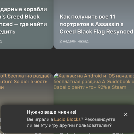
ндарные корабли
n's Creed Black
Как получить все 11
nced — где найти
портретов в Assassin's
бедить
Creed Black Flag Resynced
д
2 недели назад
Нужно ваше мнение!
Халява: на Android и iOS
Вы играли в
Lucid Blocks
? Рекомендуете
bisoft бесплатно
началась бесплатная
ли вы эту игру другим пользователям?
host Recon:
раздача A Guidebook of