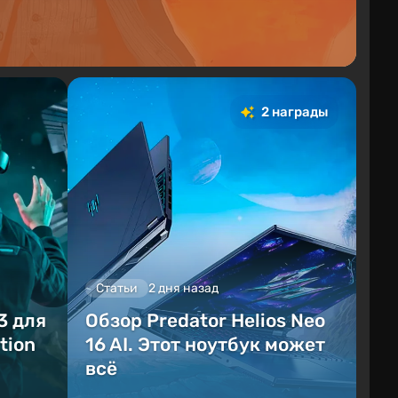
2 награды
Статьи
2 дня назад
3 для
Обзор Predator Helios Neo
tion
16 AI. Этот ноутбук может
всё