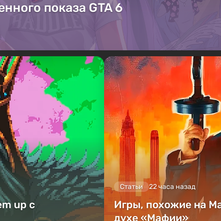
енного показа GTA 6
Статьи
22 часа назад
em up с
Игры, похожие на M
духе «Мафии»