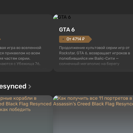
GTA 6
От 4714 ₽
овая игра во вселенной
Продолжение культовой серии игр от
тся приквелом ко всем
Rockstar, GTA 6, возвращает игроков в
я частям серии.
полюбившийся им Вайс-Сити —
наются с Убежища 76,
солнечный мегаполис на берегу
 построенных. Оно же, по
океана, где разворачивается
алистов Vault-Tec,
настоящий боевик в духе лучших
ься первым после того,
фильмов про мафию. В центре
Resynced
у упадут ядерные бомбы.
внимания Люсия и Джейсон — пара
 Fallout...
преступников, попавшая в серьезные
неприятности. И...