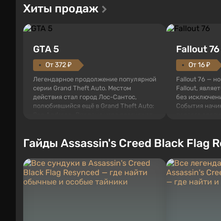
Хиты продаж
GTA 5
Fallout 76
От 372 ₽
От 16 ₽
Легендарное продолжение популярной
Fallout 76 — н
серии Grand Theft Auto. Местом
Fallout, являе
действия стал город Лос-Сантос,
без исключени
полюбившийся ещё в Grand Theft Auto:
События начи
San Andreas . Впервые игра расскажет
первого среди
историю сразу трех персонажей:
задумке специ
Майкла, Тревора и Франклина, между
должно открыт
Гайды Assassin's Creed Black Flag 
которыми вы сможете переключаться в
как на Америк
любое время. Жанр и...
Место действия