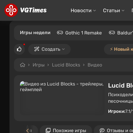
Новости
Статьи
Игры недели
Gothic 1 Remake
Baldur
Создать
⚡️ Новый 
Игры
Lucid Blocks
Видео
Lucid B
Психодели
песочницы
Игроки:
7.1/
Галерея
Похожие игры
Отзывы и 