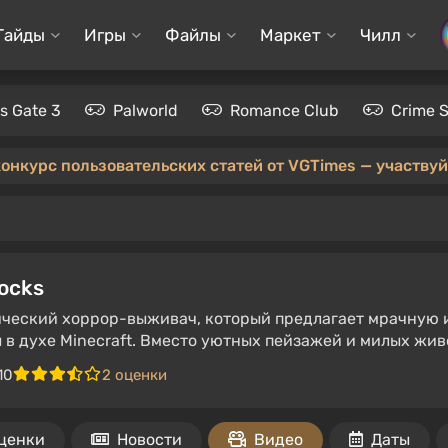
Гайды
Игры
Файлы
Маркет
Чилл
's Gate 3
Palworld
Romance Club
Crime 
конкурс пользовательских статей от VGTimes — участвуйт
locks
ческий хоррор-выживач, который предлагает мрачную 
 в духе Minecraft. Вместо уютных пейзажей и милых жив
10
2 оценки
оценки
Новости
Видео
Даты