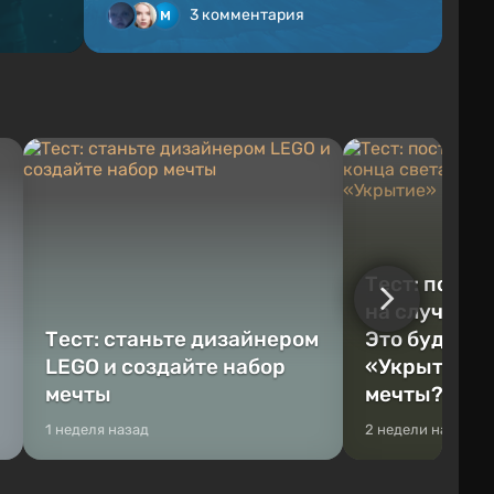
3 комментария
Тест: постр
на случай к
Тест: станьте дизайнером
Это будет Va
LEGO и создайте набор
«Укрытие» 
мечты
мечты?
1 неделя назад
2 недели назад