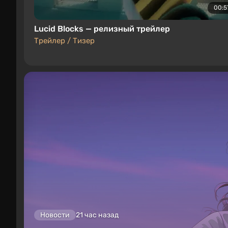
00:5
Lucid Blocks — релизный трейлер
Трейлер / Тизер
Новости
21 час назад