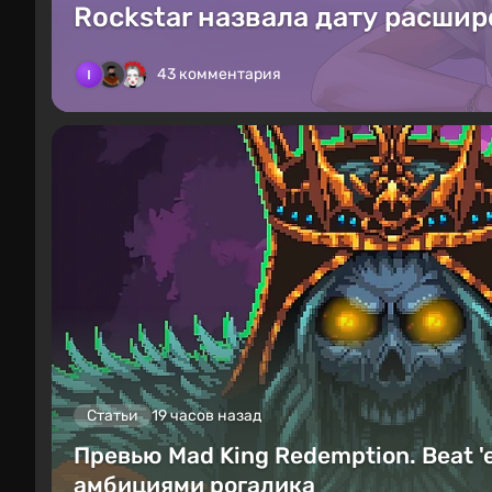
Rockstar назвала дату расшир
43 комментария
Статьи
19 часов назад
Превью Mad King Redemption. Beat '
амбициями рогалика