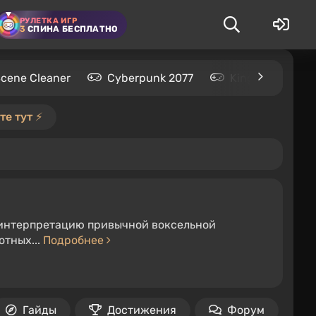
РУЛЕТКА ИГР
3
СПИНА БЕСПЛАТНО
Scene Cleaner
Cyberpunk 2077
Kingdom Come: 
е тут ⚡️
интерпретацию привычной воксельной
отных...
Подробнее
Гайды
Достижения
Форум