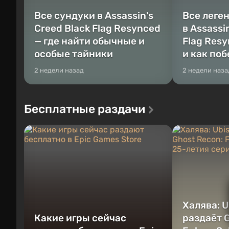
Все сундуки в Assassin's
Все леге
Creed Black Flag Resynced
в Assassi
— где найти обычные и
Flag Resy
особые тайники
и как по
2 недели назад
2 недели наза
Бесплатные раздачи
Халява: U
Какие игры сейчас
раздаёт G