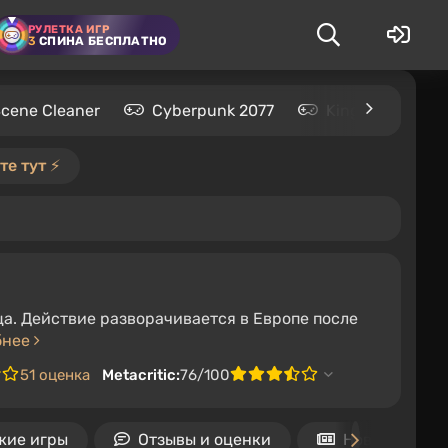
РУЛЕТКА ИГР
3
СПИНА БЕСПЛАТНО
Scene Cleaner
Cyberpunk 2077
Kingdom Come: 
е тут ⚡️
ица. Действие разворачивается в Европе после
бнее
51 оценка
Metacritic:
76/100
жие игры
Отзывы и оценки
Новости