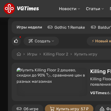
Новости
Статьи
Игры недели
Gothic 1 Remake
Baldur
Создать
⚡️ Новый 
Игры
Killing Floor 2
Купить игру
Killing F
Killing Fl
появления
VGTimes:
6.
Об игре
Купить игру
57 ₽
Ф