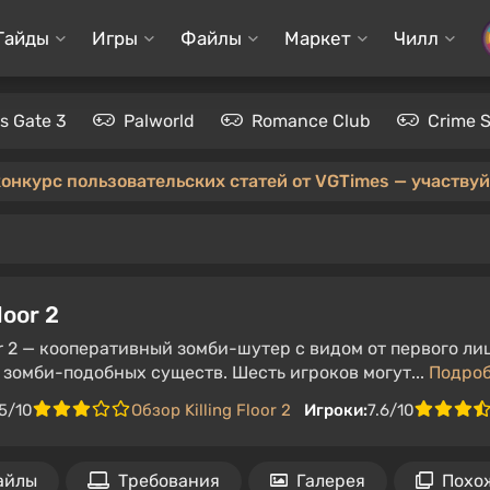
Гайды
Игры
Файлы
Маркет
Чилл
's Gate 3
Palworld
Romance Club
Crime 
конкурс пользовательских статей от VGTimes — участвуйт
loor 2
oor 2 — кооперативный зомби-шутер с видом от первого л
 зомби-подобных существ. Шесть игроков могут...
Подро
5/10
Обзор Killing Floor 2
Игроки:
7.6/10
айлы
Требования
Галерея
Похо