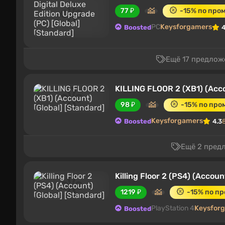
77 ₽
-15% по про
PC
Keysforgamers
Boosted
4
Ещё 17 предлож
KILLING FLOOR 2 (XB1) (Acco
98 ₽
-15% по пр
Keysforgamers
Boosted
4.3
Ещё 2 пред
Killing Floor 2 (PS4) (Accoun
1219 ₽
-15% по п
PlayStation 4
Keysfor
Boosted