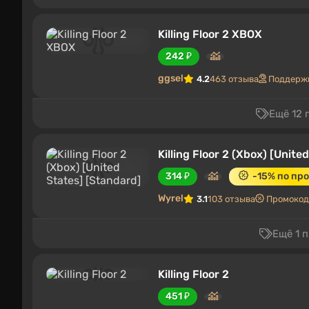
Killing Floor 2 XBOX
242 ₽
ggsel
4.2
463 отзыва
Поддержк
Ещё 12 
Killing Floor 2 (Xbox) [Unite
314 ₽
-15% по пр
Wyrel
3.1
103 отзыва
Промоко
Ещё 1 
Killing Floor 2
451 ₽