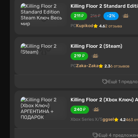
Killing Floor 2 Standard Ed
211 ₽
216 ₽
-2%
PC
Kupikod
4.6
2 отзыва
Killing Floor 2 (Steam)
219 ₽
PC
Zaka-Zaka
2.3
6 отзывов
Ещё 1 предло
Killing Floor 2 (Xbox Клю
240 ₽
Xbox Series X/S
ggsel
4.2
463 о
Ещё 4 предложени