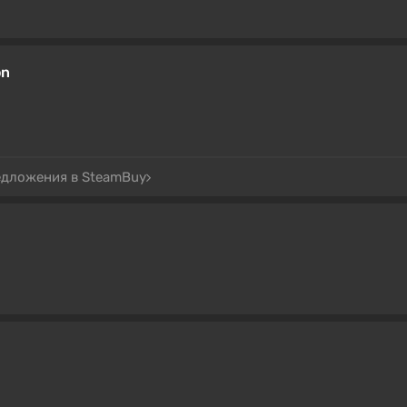
on
едложения в SteamBuy