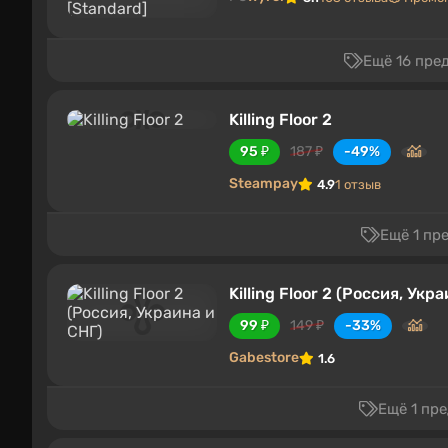
Ещё 16 пре
Killing Floor 2
95 ₽
187 ₽
-49%
Steampay
4.9
1 отзыв
Ещё 1 пр
Killing Floor 2 (Россия, Укр
99 ₽
149 ₽
-33%
Gabestore
1.6
Ещё 1 пр