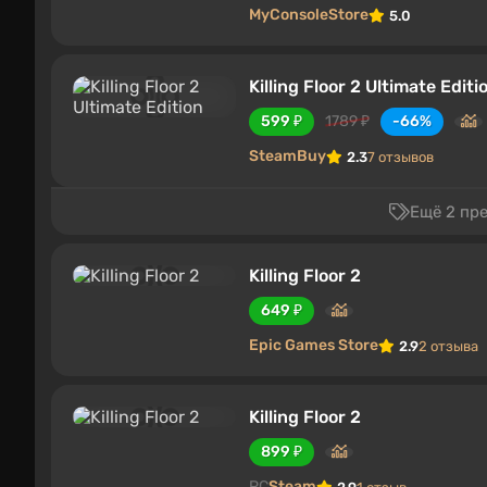
MyConsoleStore
5.0
Killing Floor 2 Ultimate Editi
599 ₽
1789 ₽
-66%
SteamBuy
2.3
7 отзывов
Ещё 2 пр
Killing Floor 2
649 ₽
Epic Games Store
2.9
2 отзыва
Killing Floor 2
899 ₽
PC
Steam