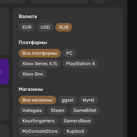
Валюта
EUR
USD
RUB
Платформы
Все платформы
PC
Xbox Series X/S
PlayStation 4
Xbox One
Магазины
Все магазины
ggsel
Wyrel
Indiegala
Steam
GameBillet
Keysforgamers
GamersBase
MyConsoleStore
Kupikod