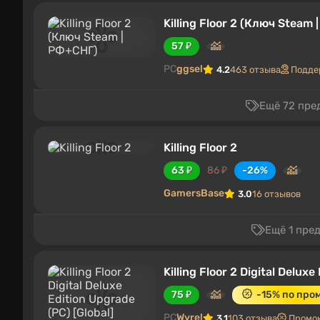
Killing Floor 2 (Ключ Steam
57 ₽
PC
ggsel
4.2
463 отзыва
Подде
Ещё 72 пре
Killing Floor 2
63 ₽
86 ₽
-26%
GamersBase
3.0
16 отзывов
Ещё 1 пре
Killing Floor 2 Digital Delux
75 ₽
-15% по про
PC
Wyrel
3.1
103 отзыва
Промо