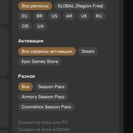
Все регионы
GLOBAL (Region Free)
EU
BR
US
AR
UK
RU
CIS
UA
Активация
Все сервисы активации
Steam
Epic Games Store
Разное
Все
Season Pass
Armory Season Pass
Cosmetics Season Pass
Скидки на игры для PC
Скидки на игры в Steam