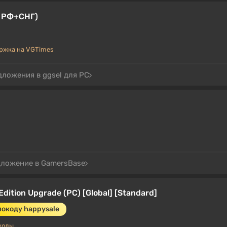
 | РФ+СНГ)
ржка на VGTimes
дложения в ggsel для PC
дложение в GamersBase
e Edition Upgrade (PC) [Global] [Standard]
мокоду happysale
коды