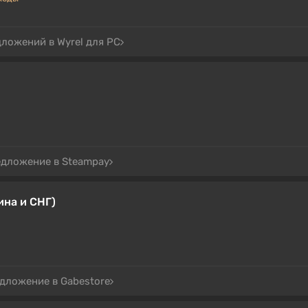
дложений в Wyrel для PC
едложение в Steampay
аина и СНГ)
едложение в Gabestore