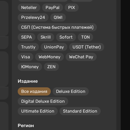
Neteller
PayPal
PIX
Przelewy24
QIWI
СБП (Система быстрых платежей)
SEPA
Skrill
Sofort
TON
Trustly
UnionPay
USDT (Tether)
Visa
WebMoney
WeChat Pay
ЮMoney
ZEN
Издание
Все издания
Deluxe Edition
Digital Deluxe Edition
Ultimate Edition
Standard Edition
Регион