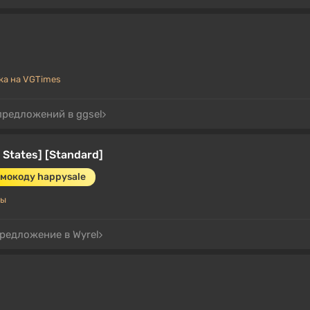
а на VGTimes
предложений в ggsel
d States] [Standard]
омокоду happysale
ды
предложение в Wyrel