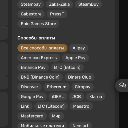
Steampay
Zaka-Zaka
SteamBuy
Gabestore
PressF
Epic Games Store
Способы оплаты
Все способы оплаты
Alipay
American Express
Apple Pay
Binance Pay
BTC (Bitcoin)
BNB (Binance Coin)
Diners Club
Discover
Ethereum
Giropay
Google Pay
iDEAL
JCB
Klarna
Link
LTC (Litecoin)
Maestro
Mastercard
Мир
Мобильные платежи
Neosurf